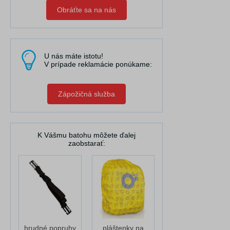
Obráťte sa na nás
U nás máte istotu!
V prípade reklamácie ponúkame:
Zápožičná služba
K Vášmu batohu môžete ďalej
zaobstarať:
hrudné popruhy
pláštenky na