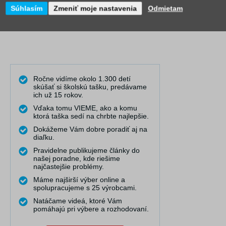
Súhlasím
Zmeniť moje nastavenia
Odmietam
Ročne vidíme okolo 1.300 detí
skúšať si školskú tašku, predávame
ich už 15 rokov.
Vďaka tomu VIEME, ako a komu
ktorá taška sedí na chrbte najlepšie.
Dokážeme Vám dobre poradiť aj na
diaľku.
Pravidelne publikujeme články do
našej poradne, kde riešime
najčastejšie problémy.
Máme najširší výber online a
spolupracujeme s 25 výrobcami.
Natáčame videá, ktoré Vám
pomáhajú pri výbere a rozhodovaní.