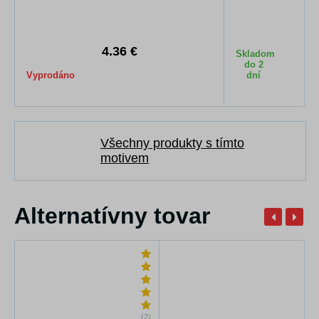
5
4.36 €
Skladom
do 2
Vyprodáno
dní
Všechny produkty s tímto
motivem
Alternatívny tovar
(2)