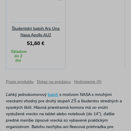
Študentský batoh Ars Una
Nasa Apollo AU2
51,60 €
Skladom
do 2
dní
Popis produktu
Dotaz na predajcu
Hodnotenie (0)
Ľahký jednokomorový
batoh
s motívom NASA s mnohými
vreckami vhodný pre druhý stupeň ZŠ a študentov stredných a
vysokých škôl. Hlavná priestranná komora má vo vnútri
vystužené vrecko na tablet alebo notebook (do 14"), ďalšie
predné menšie zipsové vrecká sú vybavené praktickým
organizérom. Batohu nechýba ani fleecová priehradka pre