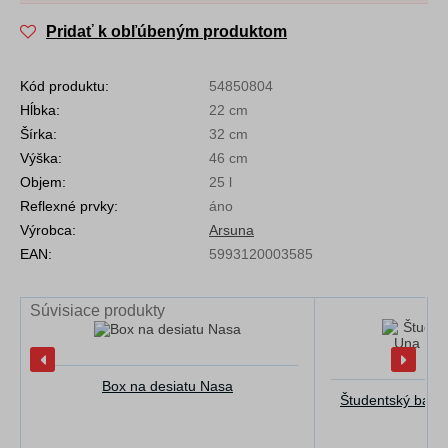
Pridať k obľúbeným produktom
Kód produktu:
54850804
Hĺbka:
22 cm
Šírka:
32 cm
Výška:
46 cm
Objem:
25 l
Reflexné prvky:
áno
Výrobca:
Arsuna
EAN:
5993120003585
Súvisiace produkty
Box na desiatu Nasa
Študentský batoh