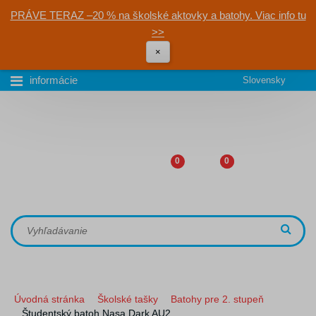
PRÁVE TERAZ –20 % na školské aktovky a batohy. Viac info tu
>>
×
informácie
Slovensky
0
0
Úvodná stránka
Školské tašky
Batohy pre 2. stupeň
Študentský batoh Nasa Dark AU2