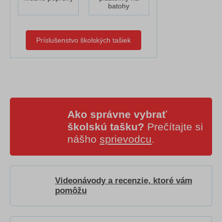
batohy
Príslušenstvo školských tašiek
Ako správne vybrať
školskú tašku?
Prečítajte si
nášho
sprievodcu
.
Videonávody a recenzie, ktoré vám
pomôžu