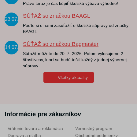
Práve teraz je čas kúpiť školskú výbavu výhodne!
SÚŤAŽ so značkou BAAGL
23.07.
Poďte si s nami zasúťažiť o školské súpravy od značky
BAAGL.
SÚŤAŽ so značkou Bagmaster
14.07.
Súťažiť môžete do 20. 7. 2026. Potom vylosujeme 2
šťastlivcov, ktorí sa budú tešiť každý z jednej výhernej
súpravy.
Všetky aktuality
Informácie pre zákazníkov
Vrátenie tovaru a reklamácia
Vernostný program
Doprava a platba
Obchodné podmienky