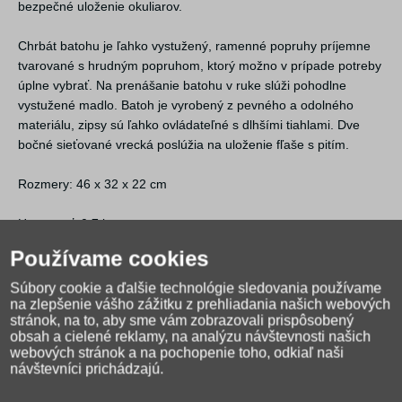
bezpečné uloženie okuliarov.
Chrbát batohu je ľahko vystužený, ramenné popruhy príjemne
tvarované s hrudným popruhom, ktorý možno v prípade potreby
úplne vybrať. Na prenášanie batohu v ruke slúži pohodlne
vystužené madlo. Batoh je vyrobený z pevného a odolného
materiálu, zipsy sú ľahko ovládateľné s dlhšími tiahlami. Dve
bočné sieťované vrecká poslúžia na uloženie fľaše s pitím.
Rozmery: 46 x 32 x 22 cm
Hmotnosť: 0,7 kg
Používame cookies
Nosnosť: 8 kg
Súbory cookie a ďalšie technológie sledovania používame
na zlepšenie vášho zážitku z prehliadania našich webových
stránok, na to, aby sme vám zobrazovali prispôsobený
Výrobca: ArsUna
obsah a cielené reklamy, na analýzu návštevnosti našich
webových stránok a na pochopenie toho, odkiaľ naši
návštevníci prichádzajú.