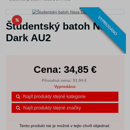
VYPRODÁNO
Študentský batoh Nasa
Dark AU2
Cena:
34,85
€
Pôvodná cena: 51.94 €
Vyprodáno
Najít produkty stejné kategorie
Najít produkty stejné značky
Tento produkt nie je možné v tejto chvíli objednať.