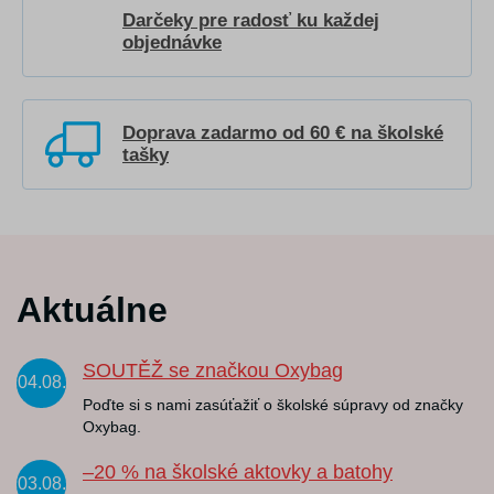
Darčeky pre radosť ku každej
objednávke
Doprava zadarmo od 60 € na školské
tašky
Aktuálne
SOUTĚŽ se značkou Oxybag
04.08.
Poďte si s nami zasúťažiť o školské súpravy od značky
Oxybag.
–20 % na školské aktovky a batohy
03.08.