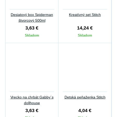
Desiatový box Spiderman
Kreatívný set Stitch
štvorcový 500ml
3,63 €
14,24 €
Skladom
Skladom
Vrecko na chrbát Gabby´s
Detská peňaženka Stitch
dollhouse
3,63 €
4,04 €