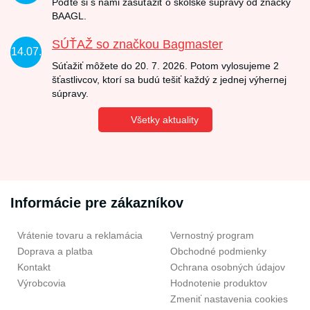
Poďte si s nami zasúťažiť o školské súpravy od značky
BAAGL.
SÚŤAŽ so značkou Bagmaster
14.07.
Súťažiť môžete do 20. 7. 2026. Potom vylosujeme 2
šťastlivcov, ktorí sa budú tešiť každý z jednej výhernej
súpravy.
Všetky aktuality
Informácie pre zákazníkov
Vrátenie tovaru a reklamácia
Vernostný program
Doprava a platba
Obchodné podmienky
Kontakt
Ochrana osobných údajov
Výrobcovia
Hodnotenie produktov
Zmeniť nastavenia cookies