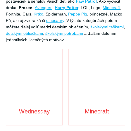
postavičiek a seriálov Vašich detí ako
Paw Patrol
, Ako vycvičiť
draka,
Frozen,
Avengers
,
Harry Potter
, LOL, Lego,
Minecraft
,
Fortnite, Cars,
Krtko
, Spiderman,
Peppa Pig
, princezné, Macko
Pú, ale aj zvieratká či
dinosaury
. V týchto kategóriách potom
môžete ďalej voliť medzi detským oblečením,
školskými taškami
,
detskými obliečkami
,
školskými potrebami
a ďalším delením
jednotlivých licenčných motívov.
Wednesday
Minecraft