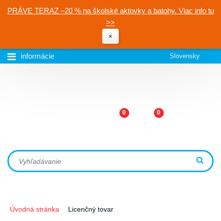
PRÁVE TERAZ –20 % na školské aktovky a batohy. Viac info tu
>>
×
informácie
Slovensky
0
0
Úvodná stránka
Licenčný tovar