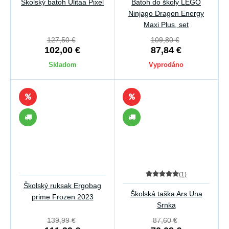
Školský batoh Ulitaa Pixel
Batoh do školy LEGO
Ninjago Dragon Energy
Maxi Plus, set
127,50 €
109,80 €
102,00 €
87,84 €
Skladom
Vyprodáno
(1)
Školský ruksak Ergobag
Školská taška Ars Una
prime Frozen 2023
Srnka
139,99 €
87,60 €