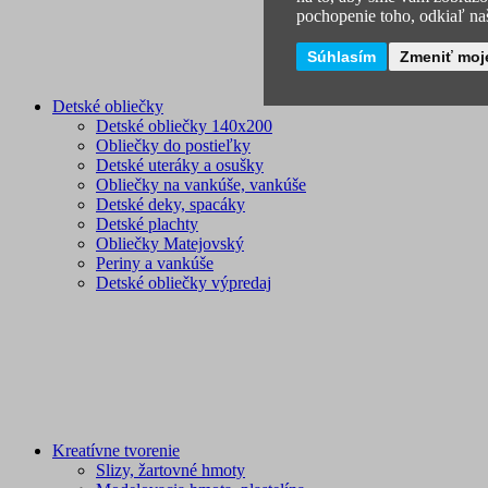
pochopenie toho, odkiaľ naš
Súhlasím
Zmeniť moj
Detské obliečky
Detské obliečky 140x200
Obliečky do postieľky
Detské uteráky a osušky
Obliečky na vankúše, vankúše
Detské deky, spacáky
Detské plachty
Obliečky Matejovský
Periny a vankúše
Detské obliečky výpredaj
Kreatívne tvorenie
Slizy, žartovné hmoty