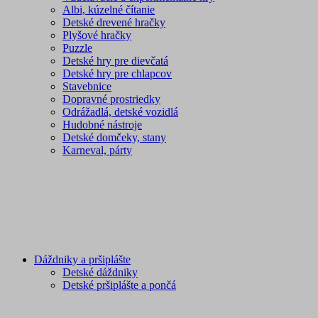
Albi, kúzelné čítanie
Detské drevené hračky
Plyšové hračky
Puzzle
Detské hry pre dievčatá
Detské hry pre chlapcov
Stavebnice
Dopravné prostriedky
Odrážadlá, detské vozidlá
Hudobné nástroje
Detské domčeky, stany
Karneval, párty
Dáždniky a pršiplášte
Detské dáždniky
Detské pršiplášte a pončá