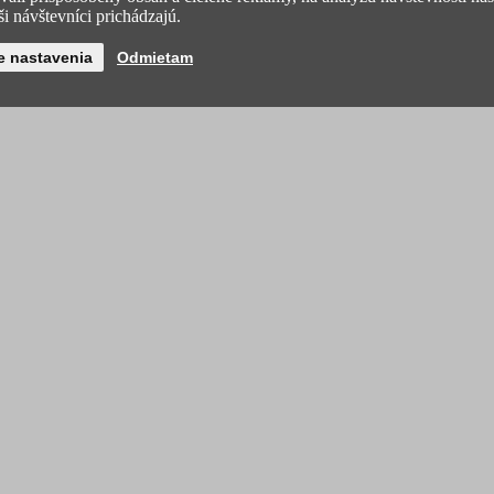
i návštevníci prichádzajú.
e nastavenia
Odmietam