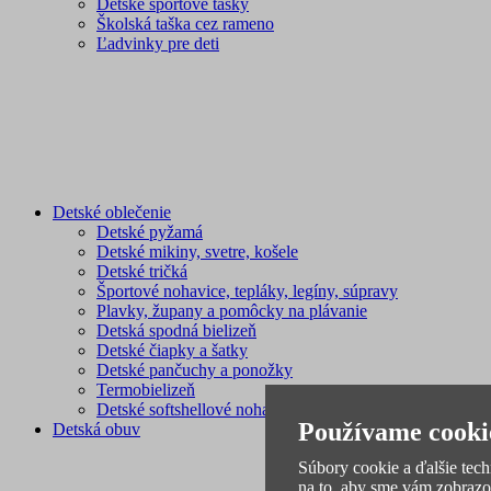
Detské športové tašky
Školská taška cez rameno
Ľadvinky pre deti
Detské oblečenie
Detské pyžamá
Detské mikiny, svetre, košele
Detské tričká
Športové nohavice, tepláky, legíny, súpravy
Plavky, župany a pomôcky na plávanie
Detská spodná bielizeň
Detské čiapky a šatky
Detské pančuchy a ponožky
Termobielizeň
Detské softshellové nohavice a bundy
Používame cooki
Detská obuv
Súbory cookie a ďalšie tec
na to, aby sme vám zobrazo