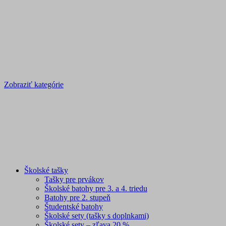
Zobraziť kategórie
Školské tašky
Tašky pre prvákov
Školské batohy pre 3. a 4. triedu
Batohy pre 2. stupeň
Študentské batohy
Školské sety (tašky s doplnkami)
Školské sety – zľava 20 %