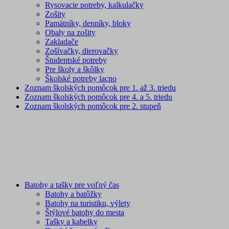
Rysovacie potreby, kalkulačky
Zošity
Pamätníky, denníky, bloky
Obaly na zošity
Zakladače
Zošívačky, dierovačky
Študentské potreby
Pre školy a škôlky
Školské potreby lacno
Zoznam školských pomôcok pre 1. až 3. triedu
Zoznam školských pomôcok pre 4. a 5. triedu
Zoznam školských pomôcok pre 2. stupeň
Batohy a tašky pre voľný čas
Batohy a batôžky
Batohy na turistiku, výlety
Štýlové batohy do mesta
Tašky a kabelky