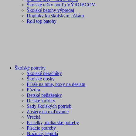
Školské tašky podľa VÝROBCOV
Školské batohy výpredaj
Doplnky ku školským taškám
Roll top batohy
Školské potreby
Školské peračníky
Školské dosky
Fľaše na pitie, boxy na desiatu
Púzdra
Detské peňaženky
Detské kufríky
Sady školských potrieb
Zástery na maľovanie
Vrecká
Pastelky, maliarske potreby
Písacie potreby
Nožnice, lepidlá