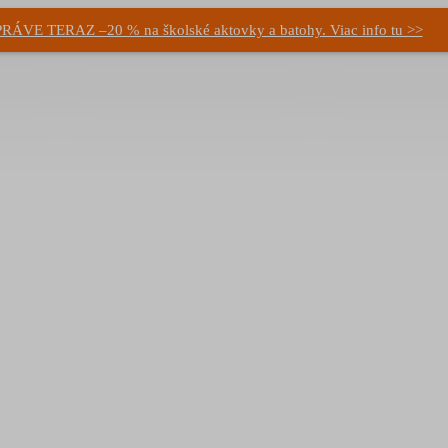
PRÁVE TERAZ –20 % na školské aktovky a batohy. Viac info tu >>