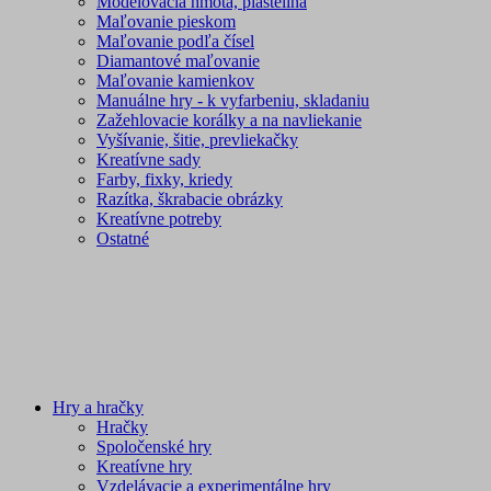
Modelovacia hmota, plastelína
Maľovanie pieskom
Maľovanie podľa čísel
Diamantové maľovanie
Maľovanie kamienkov
Manuálne hry - k vyfarbeniu, skladaniu
Zažehlovacie korálky a na navliekanie
Vyšívanie, šitie, prevliekačky
Kreatívne sady
Farby, fixky, kriedy
Razítka, škrabacie obrázky
Kreatívne potreby
Ostatné
Hry a hračky
Hračky
Spoločenské hry
Kreatívne hry
Vzdelávacie a experimentálne hry