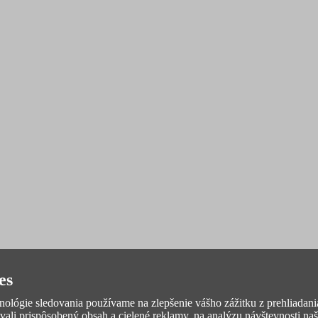
es
hnológie sledovania používame na zlepšenie vášho zážitku z prehliadan
vali prispôsobený obsah a cielené reklamy, na analýzu návštevnosti na