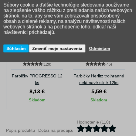
Súbory cookie a ďalšie technológie sledovania používame
na zlepšenie vášho zážitku z prehliadania našich webových
stránok, na to, aby sme vám zobrazovali prispôsobený
obsah a cielené reklamy, na analýzu návštevnosti našich
webových stránok a na pochopenie toho, odkiaľ naši
návštevníci prichádzajú.
Súhlasím
Zmeniť moje nastavenia
Odmietam
(120)
(46)
Farbičky PROGRESSO 12
Farbičky Herlitz trojhranné
ks
nelámavé silné 12ks
8,13 €
5,59 €
Skladom
Skladom
Hodnotenie (110)
Popis produktu
Dotaz na predajcu