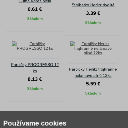
Guma Kores biela
Strúhatko Herlitz dvojité
0.61 €
3.39 €
Skladom
Skladom
Farbičky PROGRESSO 12
Farbičky Herlitz trojhranné
ks
nelámavé silné 12ks
8.13 €
5.59 €
Skladom
Skladom
Používame cookies
Alternatívny tovar