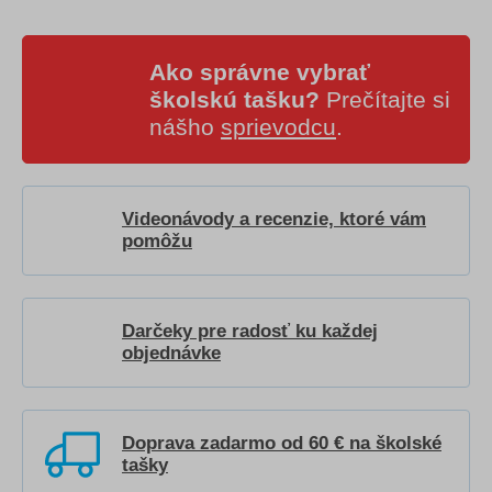
Ako správne vybrať
školskú tašku?
Prečítajte si
nášho
sprievodcu
.
Videonávody a recenzie, ktoré vám
pomôžu
Darčeky pre radosť ku každej
objednávke
Doprava zadarmo od 60 € na školské
tašky