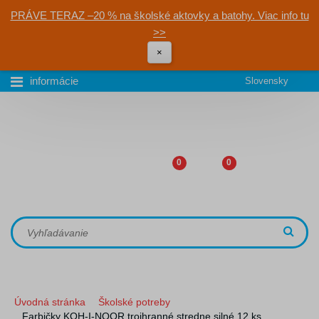
PRÁVE TERAZ –20 % na školské aktovky a batohy. Viac info tu
>>
×
informácie
Slovensky
0
0
Úvodná stránka
Školské potreby
Farbičky KOH-I-NOOR trojhranné stredne silné 12 ks