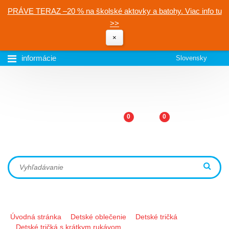
PRÁVE TERAZ –20 % na školské aktovky a batohy. Viac info tu
>>
×
informácie
Slovensky
0
0
Úvodná stránka
Detské oblečenie
Detské tričká
Detské tričká s krátkym rukávom