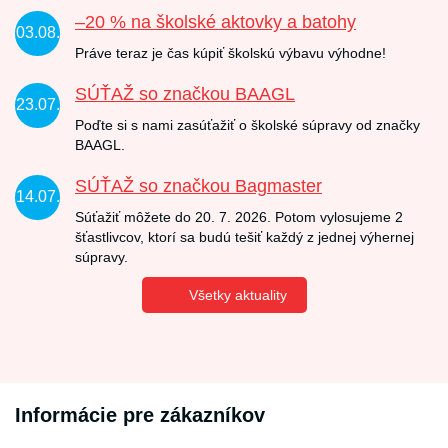
–20 % na školské aktovky a batohy
03.08.
Práve teraz je čas kúpiť školskú výbavu výhodne!
SÚŤAŽ so značkou BAAGL
23.07.
Poďte si s nami zasúťažiť o školské súpravy od značky
BAAGL.
SÚŤAŽ so značkou Bagmaster
14.07.
Súťažiť môžete do 20. 7. 2026. Potom vylosujeme 2
šťastlivcov, ktorí sa budú tešiť každý z jednej výhernej
súpravy.
Všetky aktuality
Informácie pre zákazníkov