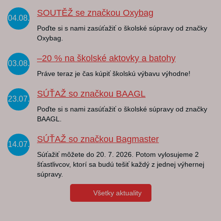
SOUTĚŽ se značkou Oxybag
04.08.
Poďte si s nami zasúťažiť o školské súpravy od značky
Oxybag.
–20 % na školské aktovky a batohy
03.08.
Práve teraz je čas kúpiť školskú výbavu výhodne!
SÚŤAŽ so značkou BAAGL
23.07.
Poďte si s nami zasúťažiť o školské súpravy od značky
BAAGL.
SÚŤAŽ so značkou Bagmaster
14.07.
Súťažiť môžete do 20. 7. 2026. Potom vylosujeme 2
šťastlivcov, ktorí sa budú tešiť každý z jednej výhernej
súpravy.
Všetky aktuality