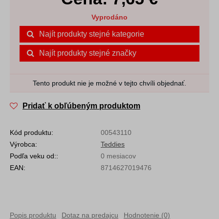
Vyprodáno
Najít produkty stejné kategorie
Najít produkty stejné značky
Tento produkt nie je možné v tejto chvíli objednať.
Pridať k obľúbeným produktom
Kód produktu:
00543110
Výrobca:
Teddies
Podľa veku od::
0 mesiacov
EAN:
8714627019476
Popis produktu
Dotaz na predajcu
Hodnotenie (0)