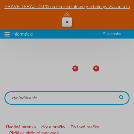
PRÁVE TERAZ –20 % na školské aktovky a batohy. Viac info tu
>>
×
informácie
Slovensky
0
0
Úvodná stránka
Hry a hračky
Plyšové hračky
Plyšáky, plyšové medvede