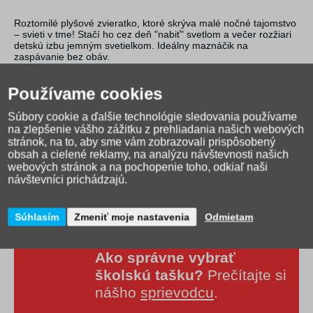
Roztomilé plyšové zvieratko, ktoré skrýva malé nočné tajomstvo
– svieti v tme! Stačí ho cez deň "nabiť" svetlom a večer rozžiari
detskú izbu jemným svetielkom. Ideálny maznáčik na
zaspávanie bez obáv.
Vhodné pre deti od 2 mesiacov
Používame cookies
Súbory cookie a ďalšie technológie sledovania používame
na zlepšenie vášho zážitku z prehliadania našich webových
stránok, na to, aby sme vám zobrazovali prispôsobený
obsah a cielené reklamy, na analýzu návštevnosti našich
webových stránok a na pochopenie toho, odkiaľ naši
návštevníci prichádzajú.
Súhlasím
Zmeniť moje nastavenia
Odmietam
Ako správne vybrať
školskú tašku?
Prečítajte si
nášho
sprievodcu
.