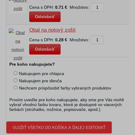
Cena s DPH:
0.71 €
Množstvo:
Odstrániť
Obal na notový zošit
Cena s DPH:
0.28 €
Množstvo:
Odstrániť
Pre koho nakupujete?
Nakupujem pre chlapca
Nakupujem pre dievča
Nechcem prispôsobiť farby vybraných produktov
Prosím uveďte pre koho nakupujete, aby sme pre Vás mohli
vybrať vhodnú farbu tovaru, ktoré je dostupné vo viacerých
farbách (strúhatko, nožnice, popisovače, apod.).
VLOŽIŤ VŠETKO DO KOŠÍKA A ĎALEJ EDITOVAŤ