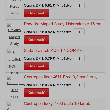
Cena s DPH:
0.61 €
Množstvo:
Odstrániť
Pravítko Maped Study Unbreakable 15 cm
Cena s DPH:
0.42 €
Množstvo:
Odstrániť
Sada pravítok KOH-I-NOOR 4ks
Cena s DPH:
5.79 €
Množstvo:
Odstrániť
Centropen liner 4611 Ergo 0,3mm čierny
Cena s DPH:
0.75 €
Množstvo:
Odstrániť
Centropen fixky 7790 sada 10 farieb