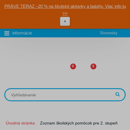
PRÁVE TERAZ –20 % na školské aktovky a batohy. Viac info tu
>>
×
informácie
Slovensky
0
0
Úvodná stránka
Zoznam školských pomôcok pre 2. stupeň