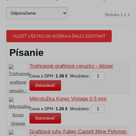
Stránka 1 z 1
VLOŽIŤ VŠETKO DO KOŠÍKA A ĎALEJ EDITOVAŤ
Písanie
Trojhranné grafitové ceruzky - blister
Cena s DPH:
1.38 €
Množstvo:
Odstrániť
Mikrotužka Kores Vintage 0,5 mm
Cena s DPH:
1.20 €
Množstvo:
Odstrániť
Grafitové tuhy Faber-Castell Mine Polymer,