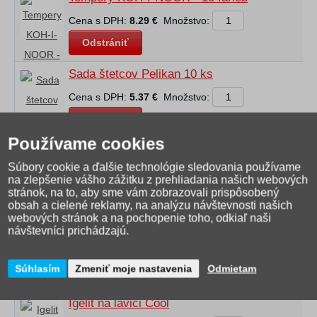
Cena s DPH:
8.29 €
Množstvo:
Odstrániť
Sada štetcov Pelikan 10 ks
Cena s DPH:
5.37 €
Množstvo:
Odstrániť
Používame cookies
Kalíšek na vodu bezpečnostný
Súbory cookie a ďalšie technológie sledovania používame
Cena s DPH:
1.04 €
Množstvo:
na zlepšenie vášho zážitku z prehliadania našich webových
stránok, na to, aby sme vám zobrazovali prispôsobený
Odstrániť
obsah a cielené reklamy, na analýzu návštevnosti našich
webových stránok a na pochopenie toho, odkiaľ naši
Maliarska paleta
návštevníci prichádzajú.
Cena s DPH:
1.00 €
Množstvo:
Súhlasím
Zmeniť moje nastavenia
Odmietam
Odstrániť
Igelit na lavici Cool