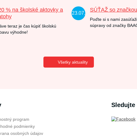
20 % na školské aktovky a
SÚŤAŽ so značko
23.07.
atohy
Poďte si s nami zasúťaži
súpravy od značky BAA
áve teraz je čas kúpiť školskú
bavu výhodne!
Všetky aktuality
v
Sledujte
nostný program
hodné podmienky
rana osobných údajov