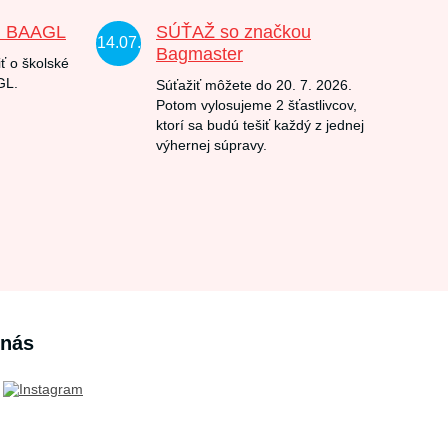
u BAAGL
SÚŤAŽ so značkou
14.07.
Bagmaster
ť o školské
GL.
Súťažiť môžete do 20. 7. 2026.
Potom vylosujeme 2 šťastlivcov,
ktorí sa budú tešiť každý z jednej
výhernej súpravy.
 nás