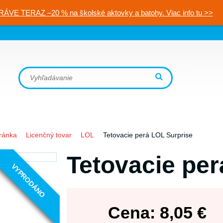
RÁVE TERAZ –20 % na školské aktovky a batohy. Viac info tu >>
ránka
Licenčný tovar
LOL
Tetovacie perá LOL Surprise
Tetovacie per
VYPRODÁNO
Cena:
8,05
€