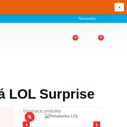
×
Slovensky
0
0
á LOL Surprise
Súvisiace produkty