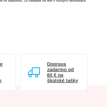
k so šablónou, 24 nálepiek na telo v rôznych veľkostiach
re
Doprava
zadarmo od
60 € na
e
školské tašky