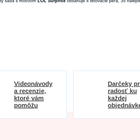
rty sada s motívom
LOL Surprise
obsahuje 4 tetovacie perá, 35 nálepie
Videonávody
Darčeky p
a recenzie,
radosť ku
ktoré vám
každej
pomôžu
objednávk