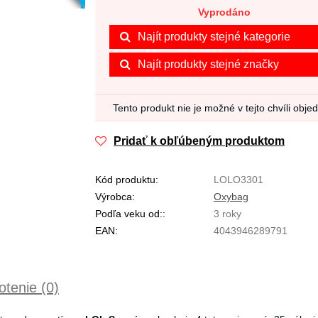
Vyprodáno
Najít produkty stejné kategorie
Najít produkty stejné značky
Tento produkt nie je možné v tejto chvíli obje
Pridať k obľúbeným produktom
Kód produktu:
LOLO3301
Výrobca:
Oxybag
Podľa veku od::
3 roky
EAN:
4043946289791
tenie (0)