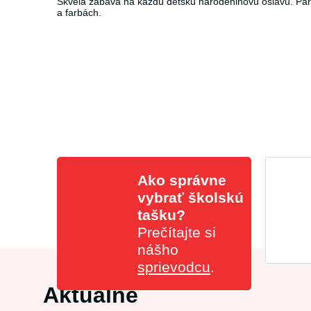
Skvelá zábava na každú detskú narodeninovú oslavu. Pá
a farbách.
Ako správne
vybrať školskú
tašku?
Prečítajte si
nášho
sprievodcu
.
Aktuálne