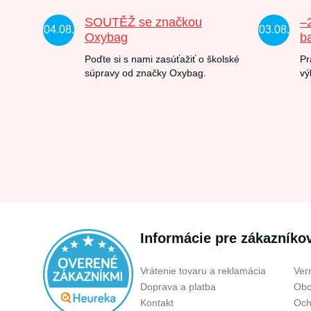
SOUTĚŽ se značkou
–
04.08.
03.08.
Oxybag
b
Poďte si s nami zasúťažiť o školské
Pr
súpravy od značky Oxybag.
vý
Informácie pre zákazníko
Vrátenie tovaru a reklamácia
Ver
Doprava a platba
Obc
Kontakt
Och