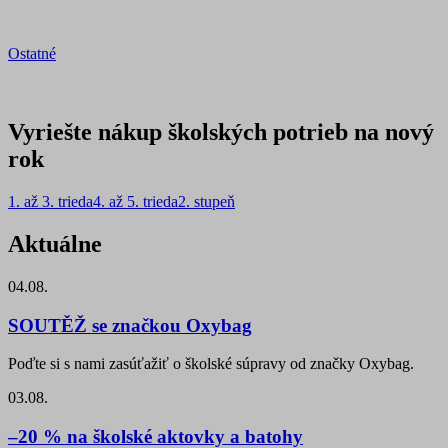
Ostatné
Vyriešte nákup školských potrieb na nový
rok
1. až 3. trieda
4. až 5. trieda
2. stupeň
Aktuálne
04.08.
SOUTĚŽ se značkou Oxybag
Poďte si s nami zasúťažiť o školské súpravy od značky Oxybag.
03.08.
–20 % na školské aktovky a batohy