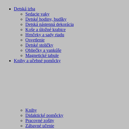
Detská izba
Sedacie vaky
Detské hodiny, budíky
Detská nástenná dekorácia
Koše a úložné krabice
Hrnčeky a sady riadu
Osvetlenie
Detské stoličky
Obliečky a vankúše
Magnetické tabule
Knihy a učebné pomôcky
Knihy
Didaktické pomôcky
Pracovné zošity
Zábavné učenie