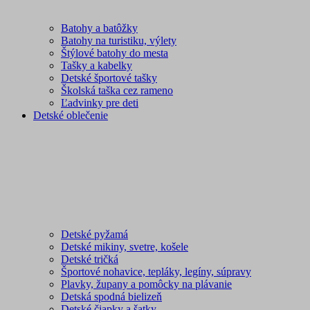
Batohy a batôžky
Batohy na turistiku, výlety
Štýlové batohy do mesta
Tašky a kabelky
Detské športové tašky
Školská taška cez rameno
Ľadvinky pre deti
Detské oblečenie
Detské pyžamá
Detské mikiny, svetre, košele
Detské tričká
Športové nohavice, tepláky, legíny, súpravy
Plavky, župany a pomôcky na plávanie
Detská spodná bielizeň
Detské čiapky a šatky