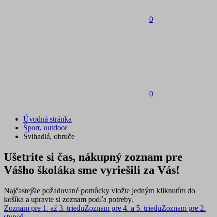
0
0
Úvodná stránka
Šport, outdoor
Švihadlá, obruče
Ušetrite si čas, nákupný zoznam pre
Vášho školáka sme vyriešili za Vás!
Najčastejšie požadované pomôcky vložte jedným kliknutím do
košíka a upravte si zoznam podľa potreby.
Zoznam pre 1. až 3. triedu
Zoznam pre 4. a 5. triedu
Zoznam pre 2.
stupeň