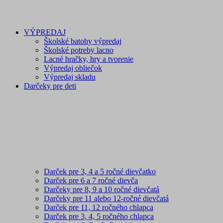
VÝPREDAJ
Školské batohy výpredaj
Školské potreby lacno
Lacné hračky, hry a tvorenie
Výpredaj obliečok
Výpredaj skladu
Darčeky pre deti
Darček pre 3, 4 a 5 ročné dievčatko
Darček pre 6 a 7 ročné dievča
Darčeky pre 8, 9 a 10 ročné dievčatá
Darčeky pre 11 alebo 12-ročné dievčatá
Darček pre 11, 12 ročného chlapca
Darček pre 3, 4, 5 ročného chlapca