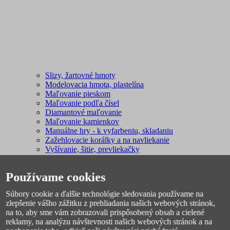
Slizy, žartovné hmoty
Modelovacia hmota, plastelína
Maľovanie pieskom
Maľovanie podľa čísel
Diamantové maľovanie
Maľovanie kamienkov
Manuálne hry - k vyfarbeniu, skladaniu
Zažehlovacie korálky a na navliekanie
Vyšívanie, šitie, prevliekačky
Kreatívne sady
Farby, fixky, kriedy
Používame cookies
Razítka, škrabacie obrázky
Kreatívne potreby
Súbory cookie a ďalšie technológie sledovania používame na
Ostatné
zlepšenie vášho zážitku z prehliadania našich webových stránok,
na to, aby sme vám zobrazovali prispôsobený obsah a cielené
reklamy, na analýzu návštevnosti našich webových stránok a na