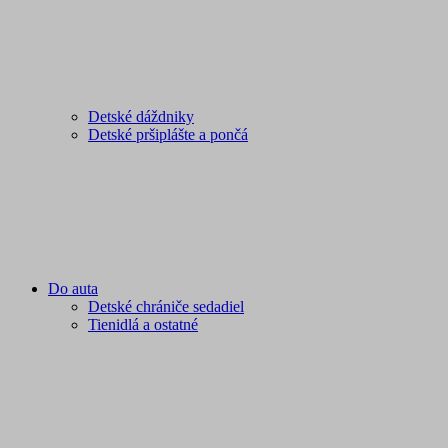
Detské dáždniky
Detské pršiplášte a pončá
Do auta
Detské chrániče sedadiel
Tienidlá a ostatné