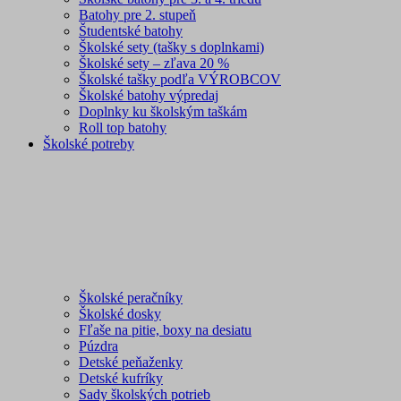
Batohy pre 2. stupeň
Študentské batohy
Školské sety (tašky s doplnkami)
Školské sety – zľava 20 %
Školské tašky podľa VÝROBCOV
Školské batohy výpredaj
Doplnky ku školským taškám
Roll top batohy
Školské potreby
Školské peračníky
Školské dosky
Fľaše na pitie, boxy na desiatu
Púzdra
Detské peňaženky
Detské kufríky
Sady školských potrieb