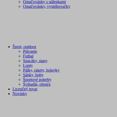
Omaľovánky s nálepkami
Omaľovánky, vystrihovačky
Šport, outdoor
Plávanie
Futbal
Spacáky, stany
Lopty
Pálky, rakety, hokejky
Sánky, boby
Športové potreby
Švihadlá, obruče
Licenčný tovar
Novinky