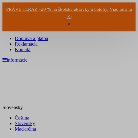
PRÁVE TERAZ –20 % na školské aktovky a batohy. Viac info tu
>>
×
Doprava a platba
Reklamácia
Kontakt
informácie
Slovensky
Čeština
Slovensky
Maďarčina