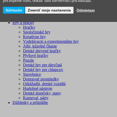
pochopenie toho, odkiaľ naši návštevníci prichádzajú.
Súhlasím
Zmeniť moje nastavenia
Odmietam
Hry a hračky
Hračky
Spoločenské hry
Kreatívne hry
Vzdelávacie a experimentálne hry
Albi, kúzelné čítanie
Detské drevené hračky
Plyšové hračky
Puzzle
Detské hry pre dievčatá
Detské hry pre chlapcov
Stavebnice
Dopravné prostriedky
Odrážadlá, detské vozidlá
Hudobné nástroje
Detské domčeky, stany
Karneval, párty
Dáždniky a pršiplášte