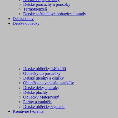
Detské pančuchy a ponožky
Termobielizeň
Detské softshellové nohavice a bundy
Detská obuv
Detské obliečky
Detské obliečky 140x200
Obliečky do postieľky
Detské uteráky a osušky
Obliečky na vankúše, vankúše
Detské deky, spacáky
Detské plachty
Obliečky Matejovský
Periny a vankúše
Detské obliečky výpredaj
Kreatívne tvorenie