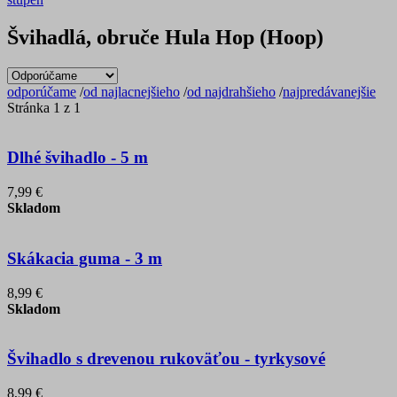
Švihadlá, obruče Hula Hop (Hoop)
odporúčame
/
od najlacnejšieho
/
od najdrahšieho
/
najpredávanejšie
Stránka 1 z 1
Dlhé švihadlo - 5 m
7,99 €
Skladom
Skákacia guma - 3 m
8,99 €
Skladom
Švihadlo s drevenou rukoväťou - tyrkysové
8,99 €