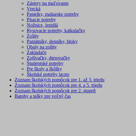
Zástery na maľovanie
Vrecká
Pastelky, maliarske potreby
Písacie potreby
Nožnice, lepidlá
Rysovacie potreby, kalkulačky
Zošity
Pamätníky, denníky, bloky
Obaly na zošity
Zakladače
Zošívačky, dierovačky
Študentské potreby
Pre školy a škôlky
Školské potreby lacno
Zoznam školských pomôcok pre 1. až 3. triedu
Zoznam školských pomôcok pre 4. a 5. triedu
Zoznam školských pomôcok pre 2. stupeň
Batohy a tašky pre voľný čas