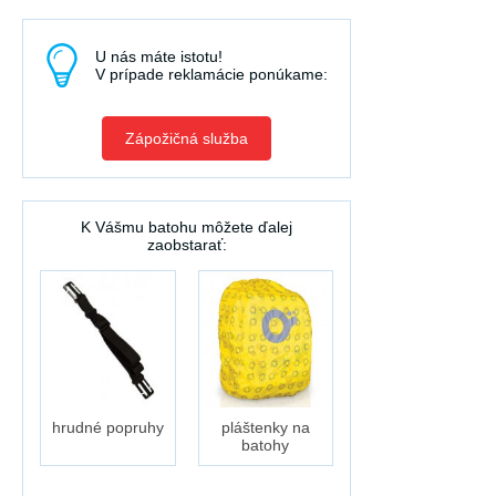
U nás máte istotu!
V prípade reklamácie ponúkame:
Zápožičná služba
K Vášmu batohu môžete ďalej
zaobstarať:
hrudné popruhy
pláštenky na
batohy