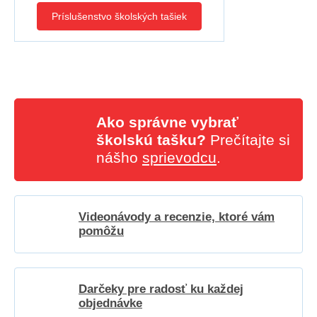
Príslušenstvo školských tašiek
Ako správne vybrať
školskú tašku?
Prečítajte si
nášho
sprievodcu
.
Videonávody a recenzie, ktoré vám
pomôžu
Darčeky pre radosť ku každej
objednávke