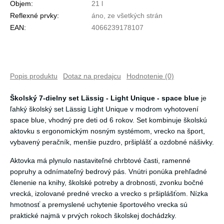
Objem:
21 l
Reflexné prvky:
áno, ze všetkých strán
EAN:
4066239178107
Popis produktu
Dotaz na predajcu
Hodnotenie (0)
Školský 7-dielny set Lässig - Light Unique - space blue
je
ľahký školský set Lässig Light Unique v modrom vyhotovení
space blue, vhodný pre deti od 6 rokov. Set kombinuje školskú
aktovku s ergonomickým nosným systémom, vrecko na šport,
vybavený peračník, menšie puzdro, pršiplášť a ozdobné nášivky.
Aktovka má plynulo nastaviteľné chrbtové časti, ramenné
popruhy a odnímateľný bedrový pás. Vnútri ponúka prehľadné
členenie na knihy, školské potreby a drobnosti, zvonku bočné
vrecká, izolované predné vrecko a vrecko s pršiplášťom. Nízka
hmotnosť a premyslené uchytenie športového vrecka sú
praktické najmä v prvých rokoch školskej dochádzky.