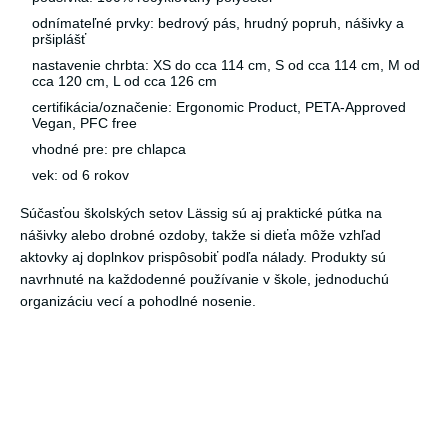
odnímateľné prvky: bedrový pás, hrudný popruh, nášivky a
pršiplášť
nastavenie chrbta: XS do cca 114 cm, S od cca 114 cm, M od
cca 120 cm, L od cca 126 cm
certifikácia/označenie: Ergonomic Product, PETA-Approved
Vegan, PFC free
vhodné pre: pre chlapca
vek: od 6 rokov
Súčasťou školských setov Lässig sú aj praktické pútka na
nášivky alebo drobné ozdoby, takže si dieťa môže vzhľad
aktovky aj doplnkov prispôsobiť podľa nálady. Produkty sú
navrhnuté na každodenné používanie v škole, jednoduchú
organizáciu vecí a pohodlné nosenie.