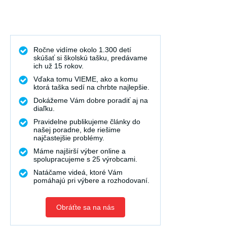
Ročne vidíme okolo 1.300 detí
skúšať si školskú tašku, predávame
ich už 15 rokov.
Vďaka tomu VIEME, ako a komu
ktorá taška sedí na chrbte najlepšie.
Dokážeme Vám dobre poradiť aj na
diaľku.
Pravidelne publikujeme články do
našej poradne, kde riešime
najčastejšie problémy.
Máme najširší výber online a
spolupracujeme s 25 výrobcami.
Natáčame videá, ktoré Vám
pomáhajú pri výbere a rozhodovaní.
Obráťte sa na nás