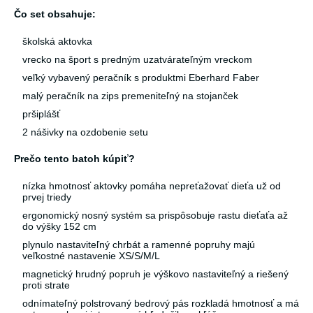
Čo set obsahuje:
školská aktovka
vrecko na šport s predným uzatvárateľným vreckom
veľký vybavený peračník s produktmi Eberhard Faber
malý peračník na zips premeniteľný na stojanček
pršiplášť
2 nášivky na ozdobenie setu
Prečo tento batoh kúpiť?
nízka hmotnosť aktovky pomáha nepreťažovať dieťa už od
prvej triedy
ergonomický nosný systém sa prispôsobuje rastu dieťaťa až
do výšky 152 cm
plynulo nastaviteľný chrbát a ramenné popruhy majú
veľkostné nastavenie XS/S/M/L
magnetický hrudný popruh je výškovo nastaviteľný a riešený
proti strate
odnímateľný polstrovaný bedrový pás rozkladá hmotnosť a má