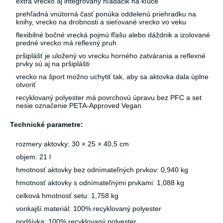
extra vrecko aj integrovaný hľadačik na kľúče
prehľadná vnútorná časť ponúka oddelenú priehradku na
knihy, vrecko na drobnosti a sieťované vrecko vo veku
flexibilné bočné vrecká pojmú fľašu alebo dáždnik a izolované
predné vrecko má reflexný pruh
pršiplášť je uložený vo vrecku horného zatvárania a reflexné
prvky sú aj na pršiplášti
vrecko na šport možno uchytiť tak, aby sa aktovka dala úplne
otvoriť
recyklovaný polyester má povrchovú úpravu bez PFC a set
nesie označenie PETA-Approved Vegan
Technické parametre:
rozmery aktovky: 30 × 25 × 40,5 cm
objem: 21 l
hmotnosť aktovky bez odnímateľných prvkov: 0,940 kg
hmotnosť aktovky s odnímateľnými prvkami: 1,088 kg
celková hmotnosť setu: 1,758 kg
vonkajší materiál: 100% recyklovaný polyester
podšívka: 100% recyklovaný polyester