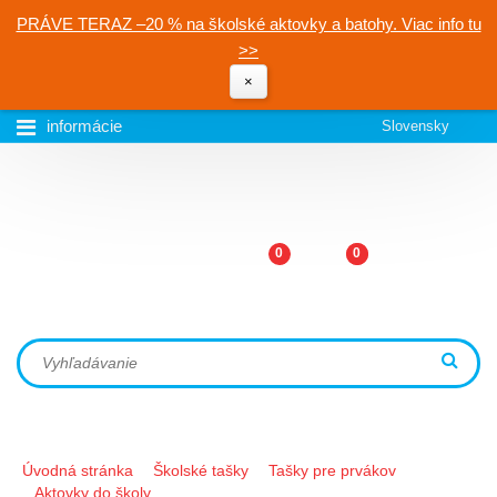
PRÁVE TERAZ –20 % na školské aktovky a batohy. Viac info tu
>>
×
informácie
Slovensky
0
0
Úvodná stránka
Školské tašky
Tašky pre prvákov
Aktovky do školy