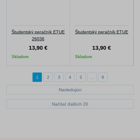
Študentský peračník ETUE
Študentský peračník ETUE
26036
13,90 €
13,90 €
Skladom
Skladom
1
2
3
4
5
...
8
Nasledujúci
Načítať ďalších 20