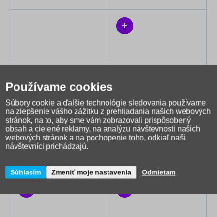
Používame cookies
Súbory cookie a ďalšie technológie sledovania používame
Peračník Satch slider Lazy
Puzdro na pastelky
na zlepšenie vášho zážitku z prehliadania našich webových
stránok, na to, aby sme vám zobrazovali prispôsobený
Daisy
BAAGL Chill GRS
obsah a cielené reklamy, na analýzu návštevnosti našich
19,99 €
webových stránok a na pochopenie toho, odkiaľ naši
16,99 €
11,72 €
návštevníci prichádzajú.
Skladom
Skladom
Súhlasím
Zmeniť moje nastavenia
Odmietam