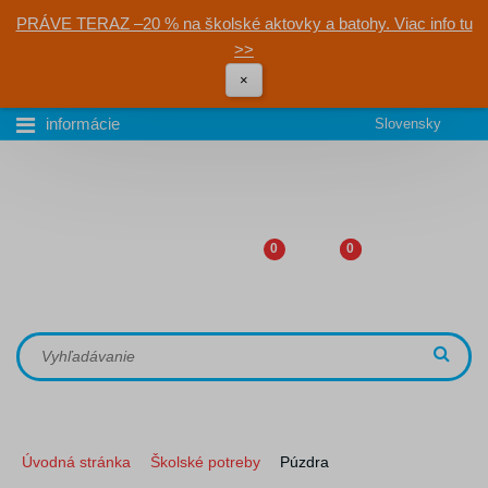
PRÁVE TERAZ –20 % na školské aktovky a batohy. Viac info tu
>>
×
informácie
Slovensky
0
0
Úvodná stránka
Školské potreby
Púzdra