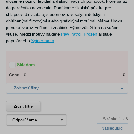
uloženie nožníc, lepidiel a ďalších väčších pomôcok, ktoré sa už
do peračníka nezmestia. Ponúkame školské púzdra pre
chlapcov, dievčatá aj študentov, s veselými detskými,
obľúbenými filmovými alebo grafickými motívmi. Máme širokú
ponuku tvarov, veľkostí i značiek. Výber záleží len na vašom
vkuse. Medzi motívy nájdete
Paw Patrol
,
Frozen
aj stále
populárneho
Spidermana
.
Skladom
Cena
€
€
Zobraziť filtry
Zrušiť filtre
Stránka 1 z 8
Nasledujúci