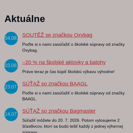
Aktuálne
SOUTĚŽ se značkou Oxybag
04.08.
Poďte si s nami zasúťažiť o školské súpravy od značky
Oxybag.
–20 % na školské aktovky a batohy
03.08.
Práve teraz je čas kúpiť školskú výbavu výhodne!
SÚŤAŽ so značkou BAAGL
23.07.
Poďte si s nami zasúťažiť o školské súpravy od značky
BAAGL.
SÚŤAŽ so značkou Bagmaster
14.07.
Súťažiť môžete do 20. 7. 2026. Potom vylosujeme 2
šťastlivcov, ktorí sa budú tešiť každý z jednej výhernej
súpravy.