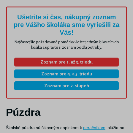
Ušetrite si čas, nákupný zoznam
pre Vášho školáka sme vyriešili za
Vás!
Najčastejšie požadované pomôcky vložte jedným kliknutím do
košíka a upravte si zoznam podľa potreby.
Zoznam pre 1. až 3. triedu
Zoznam pre 4. a 5. triedu
Zoznam pre 2. stupeň
Púzdra
Školské púzdra sú šikovným doplnkom k
peračníkom
, slúžia na