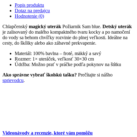
Popis produktu
Dotaz na predajcu
Hodnotenie (0)
Chlapčenský
magický uterák
Požiarnik Sam blue.
Detský uterák
je zalisovaný do malého kompaktného tvaru kocky a po namočení
do vody sa behom chvíľky rozvinie do plnej veľkosti. Ideálne na
cesty, do škôlky alebo ako zábavné prekvapenie.
Materiál: 100% bavlna – froté, mäkký a savý
Rozmer: 1× uteráček, veľkosť 30×30 cm
Údržba: Možno prať v práčke podľa pokynov na štítku
Ako správne vybrať školskú tašku?
Prečítajte si nášho
sprievodcu
.
Videonávody a recenzie, ktoré vám pomôžu