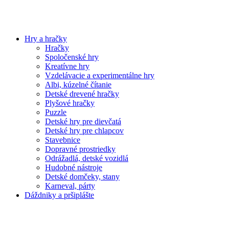
Hry a hračky
Hračky
Spoločenské hry
Kreatívne hry
Vzdelávacie a experimentálne hry
Albi, kúzelné čítanie
Detské drevené hračky
Plyšové hračky
Puzzle
Detské hry pre dievčatá
Detské hry pre chlapcov
Stavebnice
Dopravné prostriedky
Odrážadlá, detské vozidlá
Hudobné nástroje
Detské domčeky, stany
Karneval, párty
Dáždniky a pršiplášte