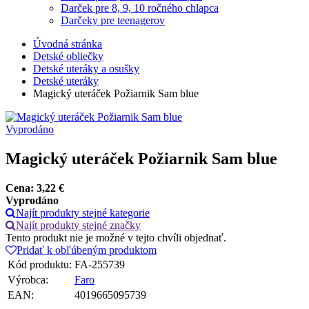
Darček pre 8, 9, 10 ročného chlapca
Darčeky pre teenagerov
Úvodná stránka
Detské obliečky
Detské uteráky a osušky
Detské uteráky
Magický uteráček Požiarnik Sam blue
Vyprodáno
Magický uteráček Požiarnik Sam blue
Cena:
3,22
€
Vyprodáno
Najít produkty stejné kategorie
Najít produkty stejné značky
Tento produkt nie je možné v tejto chvíli objednať.
Pridať k obľúbeným produktom
Kód produktu:
FA-255739
Výrobca:
Faro
EAN:
4019665095739