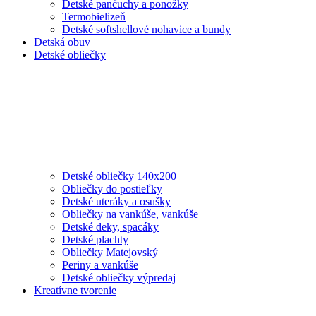
Detské pančuchy a ponožky
Termobielizeň
Detské softshellové nohavice a bundy
Detská obuv
Detské obliečky
Detské obliečky 140x200
Obliečky do postieľky
Detské uteráky a osušky
Obliečky na vankúše, vankúše
Detské deky, spacáky
Detské plachty
Obliečky Matejovský
Periny a vankúše
Detské obliečky výpredaj
Kreatívne tvorenie