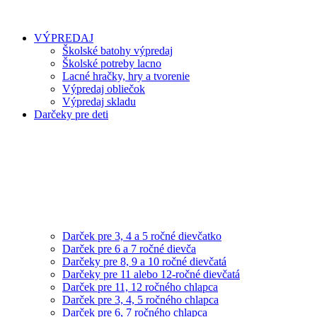
VÝPREDAJ
Školské batohy výpredaj
Školské potreby lacno
Lacné hračky, hry a tvorenie
Výpredaj obliečok
Výpredaj skladu
Darčeky pre deti
Darček pre 3, 4 a 5 ročné dievčatko
Darček pre 6 a 7 ročné dievča
Darčeky pre 8, 9 a 10 ročné dievčatá
Darčeky pre 11 alebo 12-ročné dievčatá
Darček pre 11, 12 ročného chlapca
Darček pre 3, 4, 5 ročného chlapca
Darček pre 6, 7 ročného chlapca