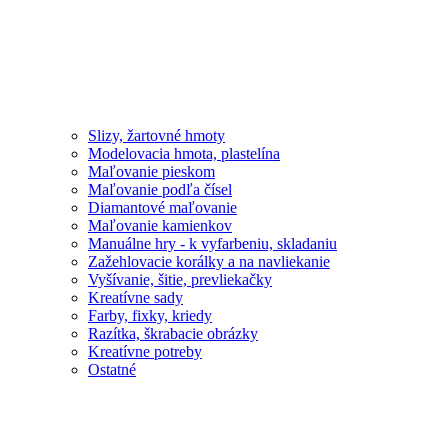
Slizy, žartovné hmoty
Modelovacia hmota, plastelína
Maľovanie pieskom
Maľovanie podľa čísel
Diamantové maľovanie
Maľovanie kamienkov
Manuálne hry - k vyfarbeniu, skladaniu
Zažehlovacie korálky a na navliekanie
Vyšívanie, šitie, prevliekačky
Kreatívne sady
Farby, fixky, kriedy
Razítka, škrabacie obrázky
Kreatívne potreby
Ostatné