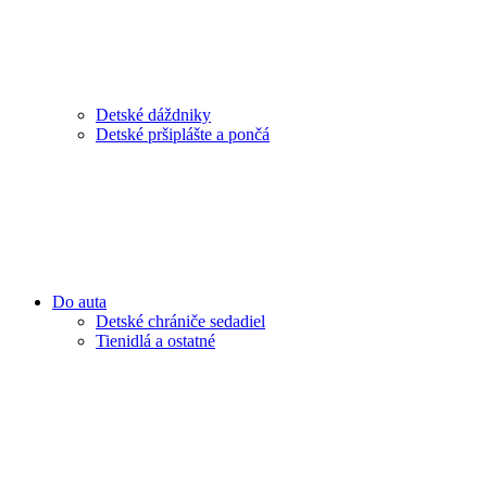
Detské dáždniky
Detské pršiplášte a pončá
Do auta
Detské chrániče sedadiel
Tienidlá a ostatné