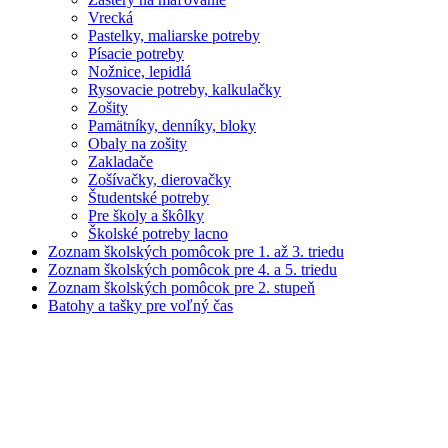
Vrecká
Pastelky, maliarske potreby
Písacie potreby
Nožnice, lepidlá
Rysovacie potreby, kalkulačky
Zošity
Pamätníky, denníky, bloky
Obaly na zošity
Zakladače
Zošívačky, dierovačky
Študentské potreby
Pre školy a škôlky
Školské potreby lacno
Zoznam školských pomôcok pre 1. až 3. triedu
Zoznam školských pomôcok pre 4. a 5. triedu
Zoznam školských pomôcok pre 2. stupeň
Batohy a tašky pre voľný čas