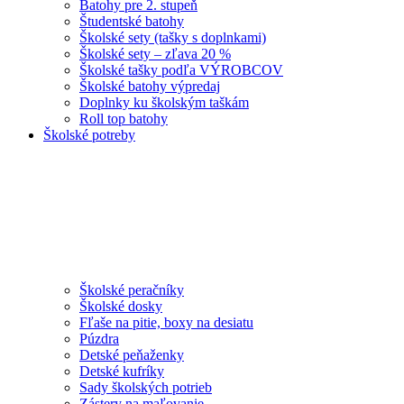
Batohy pre 2. stupeň
Študentské batohy
Školské sety (tašky s doplnkami)
Školské sety – zľava 20 %
Školské tašky podľa VÝROBCOV
Školské batohy výpredaj
Doplnky ku školským taškám
Roll top batohy
Školské potreby
Školské peračníky
Školské dosky
Fľaše na pitie, boxy na desiatu
Púzdra
Detské peňaženky
Detské kufríky
Sady školských potrieb
Zástery na maľovanie