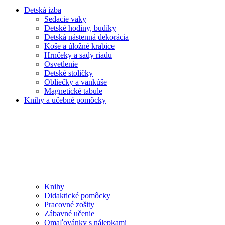
Detská izba
Sedacie vaky
Detské hodiny, budíky
Detská nástenná dekorácia
Koše a úložné krabice
Hrnčeky a sady riadu
Osvetlenie
Detské stoličky
Obliečky a vankúše
Magnetické tabule
Knihy a učebné pomôcky
Knihy
Didaktické pomôcky
Pracovné zošity
Zábavné učenie
Omaľovánky s nálepkami