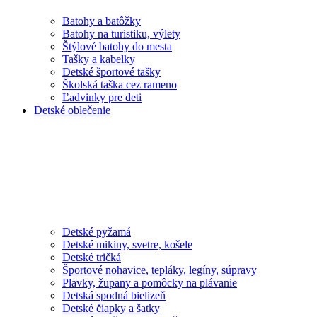
Batohy a batôžky
Batohy na turistiku, výlety
Štýlové batohy do mesta
Tašky a kabelky
Detské športové tašky
Školská taška cez rameno
Ľadvinky pre deti
Detské oblečenie
Detské pyžamá
Detské mikiny, svetre, košele
Detské tričká
Športové nohavice, tepláky, legíny, súpravy
Plavky, župany a pomôcky na plávanie
Detská spodná bielizeň
Detské čiapky a šatky