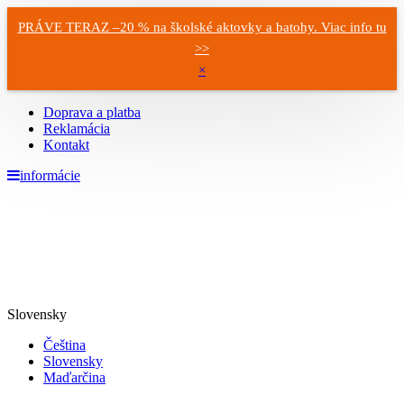
PRÁVE TERAZ –20 % na školské aktovky a batohy. Viac info tu
>>
×
Doprava a platba
Reklamácia
Kontakt
informácie
Slovensky
Čeština
Slovensky
Maďarčina