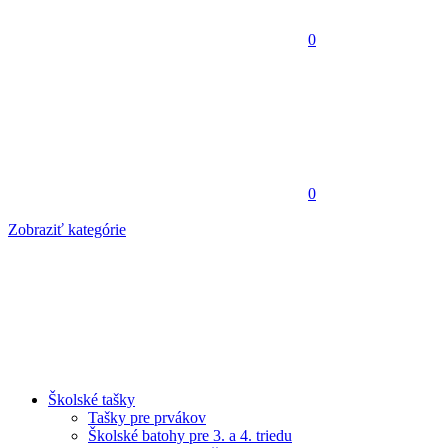
0
0
Zobraziť kategórie
Školské tašky
Tašky pre prvákov
Školské batohy pre 3. a 4. triedu