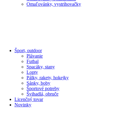
Omaľovánky, vystrihovačky
Šport, outdoor
Plávanie
Futbal
Spacáky, stany
Lopty
Pálky, rakety, hokejky
Sánky, boby
Športové potreby
Švihadlá, obruče
Licenčný tovar
Novinky