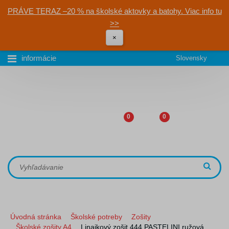
PRÁVE TERAZ –20 % na školské aktovky a batohy. Viac info tu
>>
×
informácie
Slovensky
0
0
Úvodná stránka
Školské potreby
Zošity
Školské zošity A4
Linajkový zošit 444 PASTELINI ružová