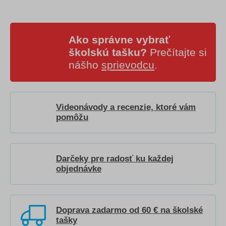
Ako správne vybrať
školskú tašku?
Prečítajte si
nášho
sprievodcu
.
Videonávody a recenzie, ktoré vám
pomôžu
Darčeky pre radosť ku každej
objednávke
Doprava zadarmo od 60 € na školské
tašky