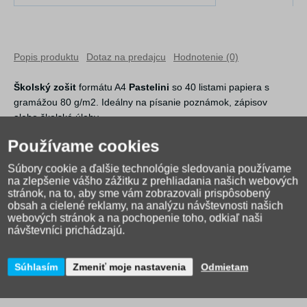
Popis produktu
Dotaz na predajcu
Hodnotenie (0)
Školský zošit
formátu A4
Pastelini
so 40 listami papiera s
gramážou 80 g/m2. Ideálny na písanie poznámok, zápisov
alebo školské úlohy.
Používame cookies
Rozmer: 210*297*45 mm
Hmotnosť: 210 g
Súbory cookie a ďalšie technológie sledovania používame
na zlepšenie vášho zážitku z prehliadania našich webových
stránok, na to, aby sme vám zobrazovali prispôsobený
obsah a cielené reklamy, na analýzu návštevnosti našich
webových stránok a na pochopenie toho, odkiaľ naši
návštevníci prichádzajú.
Súhlasím
Zmeniť moje nastavenia
Odmietam