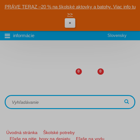
PRÁVE TERAZ –20 % na školské aktovky a batohy. Viac info tu
>>
×
informácie
Slovensky
0
0
Úvodná stránka
Školské potreby
Fľaše na pitie, boxy na desiatu
Fľaše na vodu