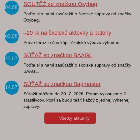
SOUTĚŽ se značkou Oxybag
04.08.
Poďte si s nami zasúťažiť o školské súpravy od značky
Oxybag.
–20 % na školské aktovky a batohy
03.08.
Práve teraz je čas kúpiť školskú výbavu výhodne!
SÚŤAŽ so značkou BAAGL
23.07.
Poďte si s nami zasúťažiť o školské súpravy od značky
BAAGL.
SÚŤAŽ so značkou Bagmaster
14.07.
Súťažiť môžete do 20. 7. 2026. Potom vylosujeme 2
šťastlivcov, ktorí sa budú tešiť každý z jednej výhernej
súpravy.
Všetky aktuality