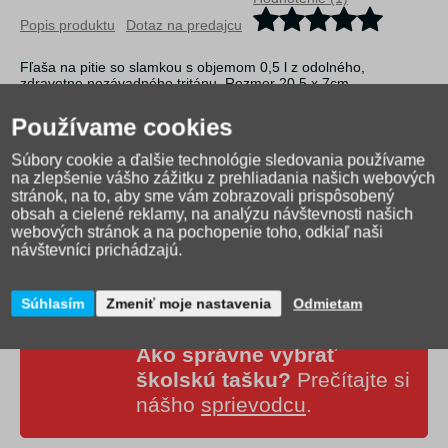
Popis produktu
Dotaz na predajcu
Fľaša na pitie so slamkou s objemom 0,5 l z odolného,
zdravotne nezávadného tritánu. Rozmer 20,5 x 7cm.
Používame cookies
Súbory cookie a ďalšie technológie sledovania používame
na zlepšenie vášho zážitku z prehliadania našich webových
stránok, na to, aby sme vám zobrazovali prispôsobený
obsah a cielené reklamy, na analýzu návštevnosti našich
webových stránok a na pochopenie toho, odkiaľ naši
návštevníci prichádzajú.
Súhlasím
Zmeniť moje nastavenia
Odmietam
Ako správne vybrať
školskú tašku?
Prečítajte si
nášho
sprievodcu
.