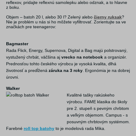
reflexov, pridajte reflexnú samolepku alebo odznak, a to hlavne
z boku.
Objem – batoh 20 l, alebo 30 l? Zelený alebo
čierny ruksak
?
Nie je problém u nás si ho môžete vyfiltrovať. Zorientujte sa ve
značkách pre teenagerov:
Bagmaster
Rada Flick, Energy, Supernova, Digital a Bag majú polstrovaný,
vystužený chrbát, väčšina aj
vrecko na notebook
a organizér.
Prednosťou tohto českého výrobcu je vysoká kvalita, dlhá
životnosť a predĺžená
záruka na 3 roky
. Ergonómia je na dobrej
úrovni.
Walker
Kvalitné tašky rakúskeho
výrobcu. FAME klasika do školy
pre 2. stupeň s pevným chrbtom
a veľkým objemom. Campus - s
posuvným chrbtovým systémom.
Farebné
roll top batohy
to je modelová rada Mika.