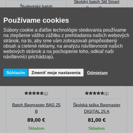
Školský batoh Stil Smart
Študentský batoh
Game Over
Bagmaster ENERGY 25 A
Používame cookies
69,00 €
55,60 €
Súbory cookie a ďalšie technológie sledovania používame
Skladom
Skladom
na zlepšenie vášho zážitku z prehliadania našich webových
stránok, na to, aby sme vám zobrazovali prispôsobený
obsah a cielené reklamy, na analýzu návštevnosti našich
webových stránok a na pochopenie toho, odkiaľ naši
návštevníci prichádzajú.
Súhlasím
Zmeniť moje nastavenia
Odmietam
(1)
(2)
Batoh Bagmaster BAG 25
Školská taška Bagmaster
B
DIGITAL 25 A
89,00 €
81,00 €
Skladom
Skladom