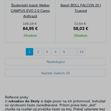
Študentský batoh Walker
Batoh BOLL FALCON 20 l
CAMPUS EVO 2.0 Camo
Truered
Anthrazit
106,19 €
72,54 €
84,95 €
58,03 €
Skladom
Skladom
1
2
3
4
5
...
19
Nasledujúci
Načítať ďalších 20
Reflexné prvky
U
ruksakov do školy
si dajte pozor na ich prítomnosť, bohužiaľ
sú výrobcami často zanedbávané. Pritom práve tieto „deti“
chodia na rozdiel od prváčika často za tmy. Pokiaľ vyberiete bez