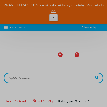
PRÁVE TERAZ –20 % na školské aktovky a batohy. Viac info tu
>>
×
informácie
Slovensky
0
0
Úvodná stránka
Školské tašky
Batohy pre 2. stupeň