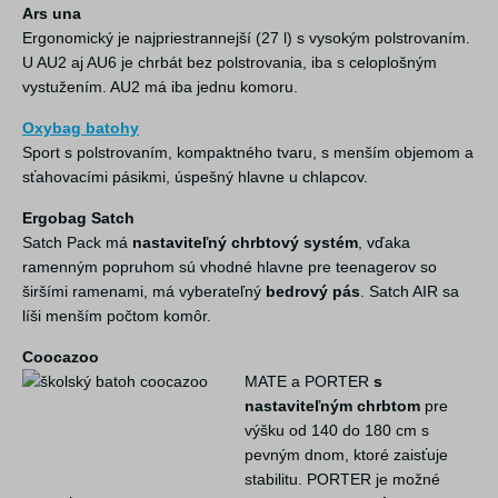
Ars una
Ergonomický je najpriestrannejší (27 l) s vysokým polstrovaním.
U AU2 aj AU6 je chrbát bez polstrovania, iba s celoplošným
vystužením. AU2 má iba jednu komoru.
Oxybag batohy
Sport s polstrovaním, kompaktného tvaru, s menším objemom a
sťahovacími pásikmi, úspešný hlavne u chlapcov.
Ergobag Satch
Satch Pack má
nastaviteľný chrbtový systém
, vďaka
ramenným popruhom sú vhodné hlavne pre teenagerov so
širšími ramenami, má vyberateľný
bedrový pás
. Satch AIR sa
líši menším počtom komôr.
Coocazoo
MATE a PORTER
s
nastaviteľným chrbtom
pre
výšku od 140 do 180 cm s
pevným dnom, ktoré zaisťuje
stabilitu. PORTER je možné