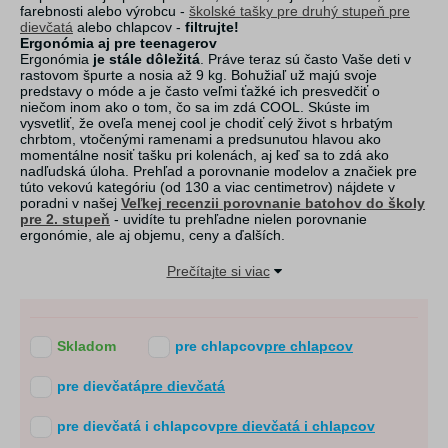
farebnosti alebo výrobcu -
školské tašky pre druhý stupeň pre
dievčatá
alebo chlapcov -
filtrujte!
Ergonómia aj pre teenagerov
Ergonómia
je stále dôležitá
. Práve teraz sú často Vaše deti v
rastovom špurte a nosia až 9 kg. Bohužiaľ už majú svoje
predstavy o móde a je často veľmi ťažké ich presvedčiť o
niečom inom ako o tom, čo sa im zdá COOL. Skúste im
vysvetliť, že oveľa menej cool je chodiť celý život s hrbatým
chrbtom, vtočenými ramenami a predsunutou hlavou ako
momentálne nosiť tašku pri kolenách, aj keď sa to zdá ako
nadľudská úloha. Prehľad a porovnanie modelov a značiek pre
túto vekovú kategóriu (od 130 a viac centimetrov) nájdete v
poradni v našej
Veľkej recenzii porovnanie batohov do školy
pre 2. stupeň
- uvidíte tu prehľadne nielen porovnanie
ergonómie, ale aj objemu, ceny a ďalších.
Prečítajte si viac
Skladom
pre chlapcov
pre chlapcov
pre dievčatá
pre dievčatá
pre dievčatá i chlapcov
pre dievčatá i chlapcov