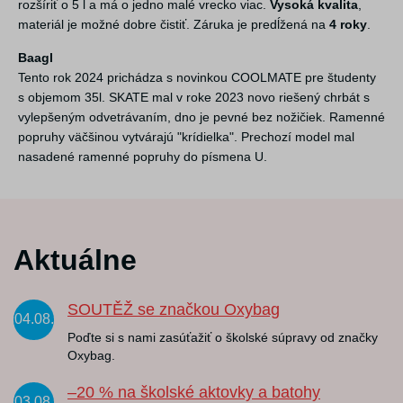
rozšíriť o 5 l a má o jedno malé vrecko viac.
Vysoká kvalita
,
materiál je možné dobre čistiť. Záruka je predĺžená na
4 roky
.
Baagl
Tento rok 2024 prichádza s novinkou COOLMATE pre študenty
s objemom 35l. SKATE mal v roke 2023 novo riešený chrbát s
vylepšeným odvetrávaním, dno je pevné bez nožičiek. Ramenné
popruhy väčšinou vytvárajú "krídielka". Prechozí model mal
nasadené ramenné popruhy do písmena U.
Aktuálne
SOUTĚŽ se značkou Oxybag
04.08.
Poďte si s nami zasúťažiť o školské súpravy od značky
Oxybag.
–20 % na školské aktovky a batohy
03.08.