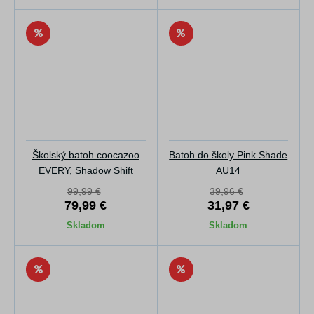
Školský batoh coocazoo
Batoh do školy Pink Shade
EVERY, Shadow Shift
AU14
99,99 €
39,96 €
79,99 €
31,97 €
Skladom
Skladom