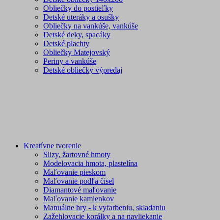
Obliečky do postieľky
Detské uteráky a osušky
Obliečky na vankúše, vankúše
Detské deky, spacáky
Detské plachty
Obliečky Matejovský
Periny a vankúše
Detské obliečky výpredaj
Kreatívne tvorenie
Slizy, žartovné hmoty
Modelovacia hmota, plastelína
Maľovanie pieskom
Maľovanie podľa čísel
Diamantové maľovanie
Maľovanie kamienkov
Manuálne hry - k vyfarbeniu, skladaniu
Zažehlovacie korálky a na navliekanie