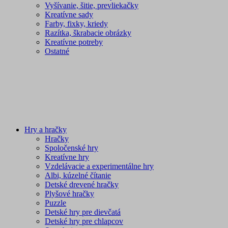
Vyšívanie, šitie, prevliekačky
Kreatívne sady
Farby, fixky, kriedy
Razítka, škrabacie obrázky
Kreatívne potreby
Ostatné
Hry a hračky
Hračky
Spoločenské hry
Kreatívne hry
Vzdelávacie a experimentálne hry
Albi, kúzelné čítanie
Detské drevené hračky
Plyšové hračky
Puzzle
Detské hry pre dievčatá
Detské hry pre chlapcov