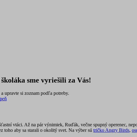
školáka sme vyriešili za Vás!
a upravte si zoznam podľa potreby.
upeň
i šťastní vtáci. Až na pár výnimiek, Ruďák, večne spupný operenec, n
z toho aby sa starali o okolitý svet. Na výber sú
tričko Angry Birds
,
os