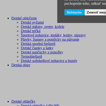
pochopenie toho, odkiaľ naš
Súhlasím
Zmeniť moj
Detské oblečenie
Detské pyžamá
Detské mikiny, svetre, košele
Detské tričká
Športové nohavice, tepláky, legíny, súpravy
Plavky, župany a pomôcky na plávanie
Detská spodná bielizeň
Detské čiapky a šatky
Detské pančuchy a ponožky
Termobielizeň
Detské softshellové nohavice a bundy
Detská obuv
Detské obliečky
Detské obliečky 140x200