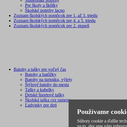
Študentské potreby
Pre školy a škôlky
Školské potreby lacno
Zoznam školských pomôcok pre 1. až 3. triedu
Zoznam školských pomôcok pre 4. a 5. triedu
Zoznam školských pomôcok pre 2. stupeň
Batohy a tašky pre voľný čas
Batohy a batôžky
Batohy na turistiku, výlety
Štýlové batohy do mesta
Tašky a kabelky
Detské športové tašky
Školská taška cez rameno
Ľadvinky pre deti
Používame cooki
Súbory cookie a ďalšie tec
na to, aby sme vám zobrazo