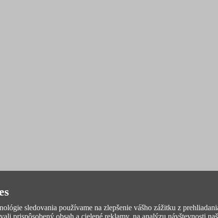
es
hnológie sledovania používame na zlepšenie vášho zážitku z prehliadan
vali prispôsobený obsah a cielené reklamy, na analýzu návštevnosti na