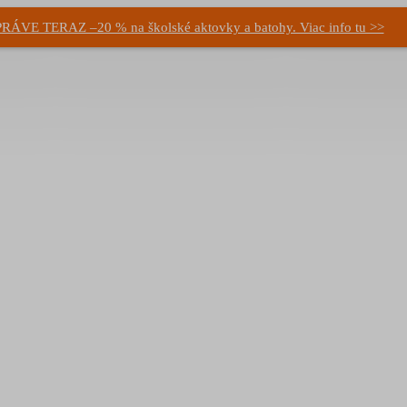
PRÁVE TERAZ –20 % na školské aktovky a batohy. Viac info tu >>