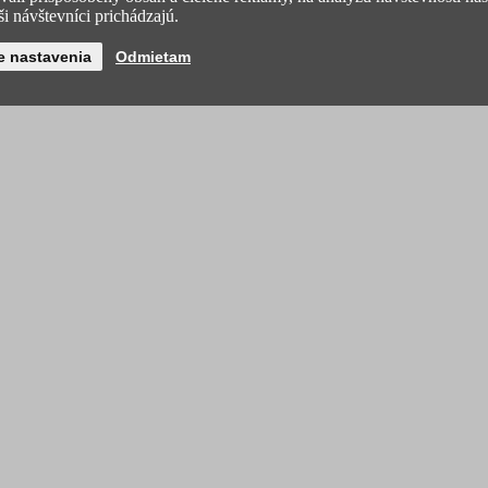
i návštevníci prichádzajú.
e nastavenia
Odmietam