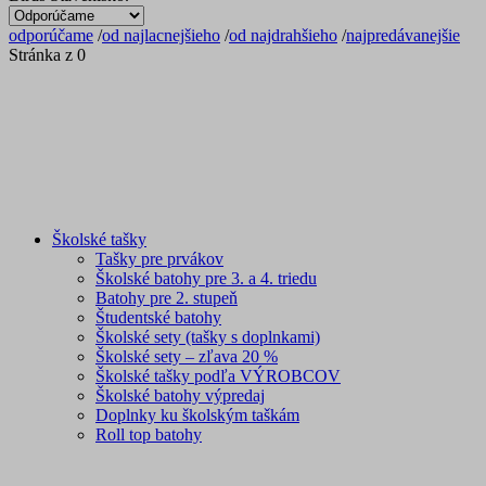
odporúčame
/
od najlacnejšieho
/
od najdrahšieho
/
najpredávanejšie
Stránka z 0
Školské tašky
Tašky pre prvákov
Školské batohy pre 3. a 4. triedu
Batohy pre 2. stupeň
Študentské batohy
Školské sety (tašky s doplnkami)
Školské sety – zľava 20 %
Školské tašky podľa VÝROBCOV
Školské batohy výpredaj
Doplnky ku školským taškám
Roll top batohy