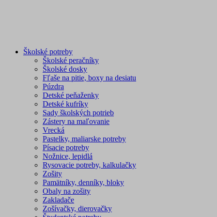
Školské potreby
Školské peračníky
Školské dosky
Fľaše na pitie, boxy na desiatu
Púzdra
Detské peňaženky
Detské kufríky
Sady školských potrieb
Zástery na maľovanie
Vrecká
Pastelky, maliarske potreby
Písacie potreby
Nožnice, lepidlá
Rysovacie potreby, kalkulačky
Zošity
Pamätníky, denníky, bloky
Obaly na zošity
Zakladače
Zošívačky, dierovačky