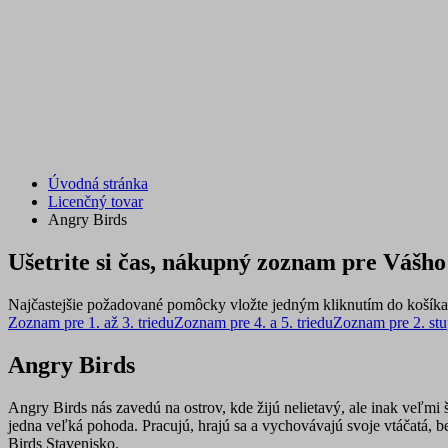
Úvodná stránka
Licenčný tovar
Angry Birds
Ušetrite si čas, nákupný zoznam pre Vášho 
Najčastejšie požadované pomôcky vložte jedným kliknutím do košíka 
Zoznam pre 1. až 3. triedu
Zoznam pre 4. a 5. triedu
Zoznam pre 2. st
Angry Birds
Angry Birds nás zavedú na ostrov, kde žijú nelietavý, ale inak veľm
jedna veľká pohoda. Pracujú, hrajú sa a vychovávajú svoje vtáčatá, be
Birds Stavenisko.