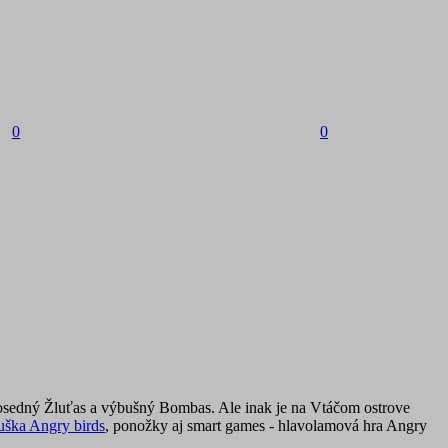
0
0
eposedný Žluťas a výbušný Bombas. Ale inak je na Vtáčom ostrove
uška Angry birds
, ponožky aj smart games - hlavolamová hra Angry