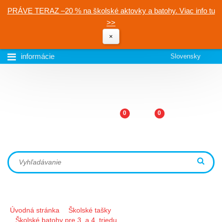
PRÁVE TERAZ –20 % na školské aktovky a batohy. Viac info tu
>>
×
informácie
Slovensky
0
0
Úvodná stránka
Školské tašky
Školské batohy pre 3. a 4. triedu