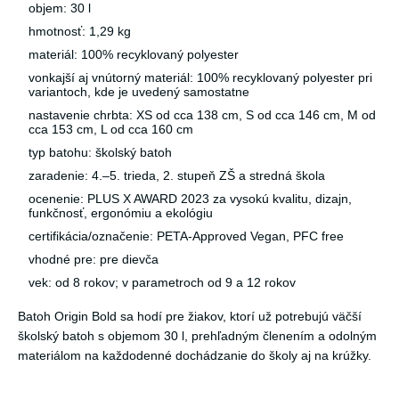
objem: 30 l
hmotnosť: 1,29 kg
materiál: 100% recyklovaný polyester
vonkajší aj vnútorný materiál: 100% recyklovaný polyester pri
variantoch, kde je uvedený samostatne
nastavenie chrbta: XS od cca 138 cm, S od cca 146 cm, M od
cca 153 cm, L od cca 160 cm
typ batohu: školský batoh
zaradenie: 4.–5. trieda, 2. stupeň ZŠ a stredná škola
ocenenie: PLUS X AWARD 2023 za vysokú kvalitu, dizajn,
funkčnosť, ergonómiu a ekológiu
certifikácia/označenie: PETA-Approved Vegan, PFC free
vhodné pre: pre dievča
vek: od 8 rokov; v parametroch od 9 a 12 rokov
Batoh Origin Bold sa hodí pre žiakov, ktorí už potrebujú väčší
školský batoh s objemom 30 l, prehľadným členením a odolným
materiálom na každodenné dochádzanie do školy aj na krúžky.