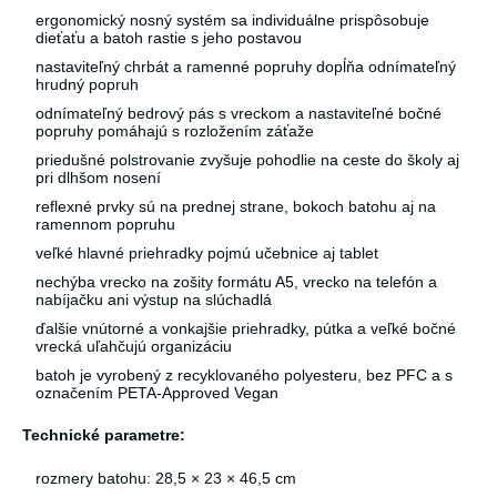
ergonomický nosný systém sa individuálne prispôsobuje
dieťaťu a batoh rastie s jeho postavou
nastaviteľný chrbát a ramenné popruhy dopĺňa odnímateľný
hrudný popruh
odnímateľný bedrový pás s vreckom a nastaviteľné bočné
popruhy pomáhajú s rozložením záťaže
priedušné polstrovanie zvyšuje pohodlie na ceste do školy aj
pri dlhšom nosení
reflexné prvky sú na prednej strane, bokoch batohu aj na
ramennom popruhu
veľké hlavné priehradky pojmú učebnice aj tablet
nechýba vrecko na zošity formátu A5, vrecko na telefón a
nabíjačku ani výstup na slúchadlá
ďalšie vnútorné a vonkajšie priehradky, pútka a veľké bočné
vrecká uľahčujú organizáciu
batoh je vyrobený z recyklovaného polyesteru, bez PFC a s
označením PETA-Approved Vegan
Technické parametre:
rozmery batohu: 28,5 × 23 × 46,5 cm