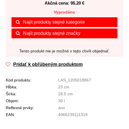
Akčná cena: 95.20
€
Vyprodáno
Najít produkty stejné kategorie
Najít produkty stejné značky
Tento produkt nie je možné v tejto chvíli objednať.
Pridať k obľúbeným produktom
Kód produktu:
LAS_1205018867
Hĺbka:
23 cm
Šírka:
28,5 cm
Objem:
30 l
Reflexné prvky:
áno
EAN:
4066239111319