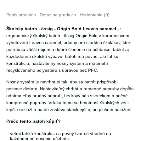
Popis produktu
Dotaz na predajcu
Hodnotenie (0)
Školský batoh Lässig - Origin Bold Leaves caramel
je
ergonomický školský batoh Lässig Origin Bold v karamelovom
vyhotovení Leaves caramel, určený pre starších školákov, ktorí
potrebujú väčší objem a dobré členenie na učebnice, tablet aj
každodennú školskú výbavu. Batoh má pevnú, ale ľahkú
konštrukciu, nastaviteľný nosný systém a materiál z
recyklovaného polyesteru s úpravou bez PFC.
Nosný systém je navrhnutý tak, aby sa batoh prispôsobil
postave dieťaťa. Nastaviteľný chrbát a ramenné popruhy dopĺňa
odnímateľný hrudný popruh, bedrový pás s vreckom a bočné
kompresné popruhy. Vďaka tomu sa hmotnosť školských vecí
lepšie rozloží a batoh zostáva stabilnejší aj pri plnšom naložení.
Prečo tento batoh kúpiť?
veľmi ľahká konštrukcia a pevný tvar sú vhodné na
každodenné nosenie učebníc