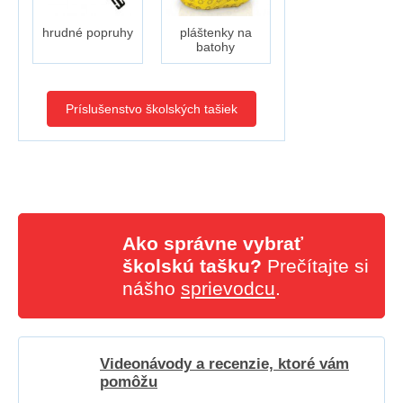
hrudné popruhy
pláštenky na
batohy
Príslušenstvo školských tašiek
Ako správne vybrať
školskú tašku?
Prečítajte si
nášho
sprievodcu
.
Videonávody a recenzie, ktoré vám
pomôžu