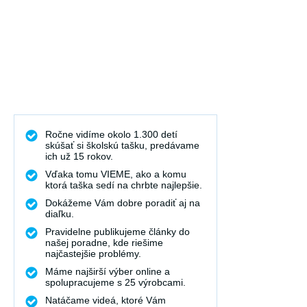
Ročne vidíme okolo 1.300 detí
skúšať si školskú tašku, predávame
ich už 15 rokov.
Vďaka tomu VIEME, ako a komu
ktorá taška sedí na chrbte najlepšie.
Dokážeme Vám dobre poradiť aj na
diaľku.
Pravidelne publikujeme články do
našej poradne, kde riešime
najčastejšie problémy.
Máme najširší výber online a
spolupracujeme s 25 výrobcami.
Natáčame videá, ktoré Vám