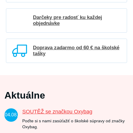
Darčeky pre radosť ku každej
objednávke
Doprava zadarmo od 60 € na školské
tašky
Aktuálne
SOUTĚŽ se značkou Oxybag
04.08.
Poďte si s nami zasúťažiť o školské súpravy od značky
Oxybag.