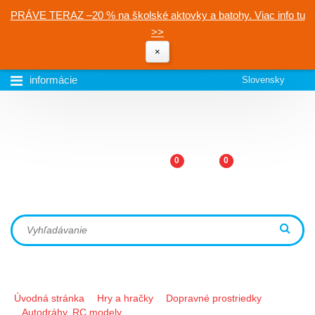
PRÁVE TERAZ –20 % na školské aktovky a batohy. Viac info tu
>>
×
informácie
Slovensky
0
0
Úvodná stránka
Hry a hračky
Dopravné prostriedky
Autodráhy, RC modely