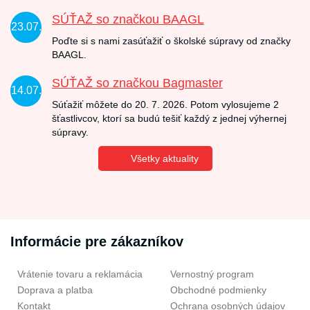
SÚŤAŽ so značkou BAAGL
23.07.
Poďte si s nami zasúťažiť o školské súpravy od značky
BAAGL.
SÚŤAŽ so značkou Bagmaster
14.07.
Súťažiť môžete do 20. 7. 2026. Potom vylosujeme 2
šťastlivcov, ktorí sa budú tešiť každý z jednej výhernej
súpravy.
Všetky aktuality
Informácie pre zákazníkov
Vrátenie tovaru a reklamácia
Vernostný program
Doprava a platba
Obchodné podmienky
Kontakt
Ochrana osobných údajov