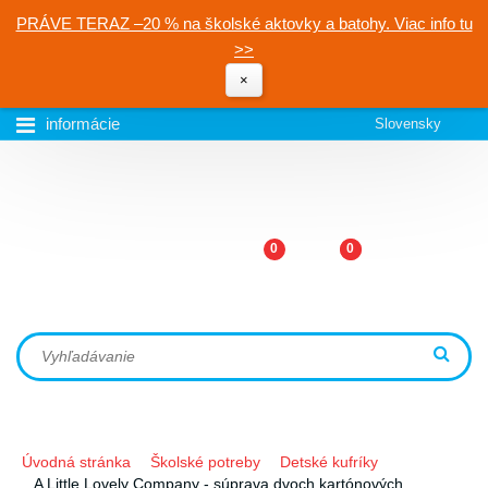
PRÁVE TERAZ –20 % na školské aktovky a batohy. Viac info tu
>>
×
informácie
Slovensky
0
0
Úvodná stránka
Školské potreby
Detské kufríky
A Little Lovely Company - súprava dvoch kartónových