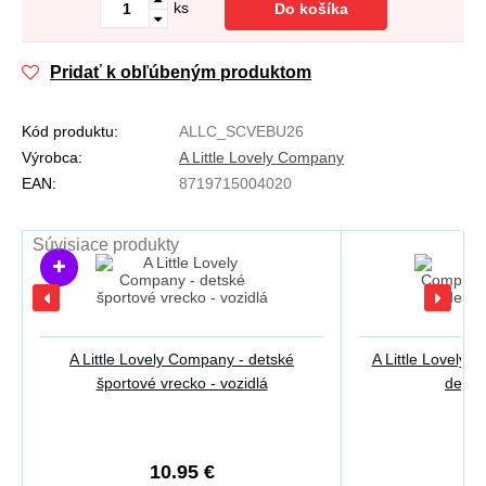
ks
Do košíka
Pridať k obľúbeným produktom
Kód produktu:
ALLC_SCVEBU26
Výrobca:
A Little Lovely Company
EAN:
8719715004020
Súvisiace produkty
A Little Lovely Company - detské
A Little Lovely 
športové vrecko - vozidlá
desiat
10.95 €
1