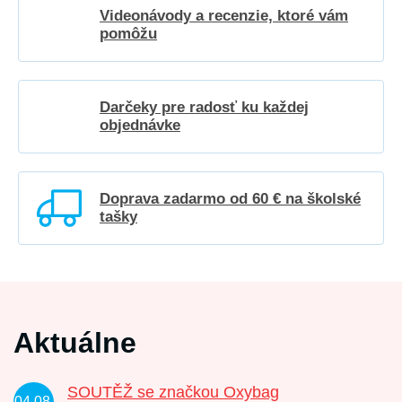
Videonávody a recenzie, ktoré vám
pomôžu
Darčeky pre radosť ku každej
objednávke
Doprava zadarmo od 60 € na školské
tašky
Aktuálne
SOUTĚŽ se značkou Oxybag
04.08.