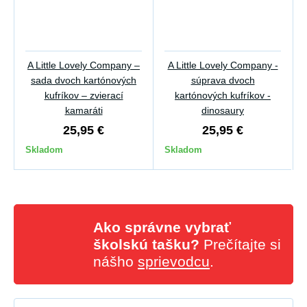
A Little Lovely Company –
A Little Lovely Company -
sada dvoch kartónových
súprava dvoch
kufríkov – zvierací
kartónových kufríkov -
kamaráti
dinosaury
25,95 €
25,95 €
Skladom
Skladom
Ako správne vybrať
školskú tašku?
Prečítajte si
nášho
sprievodcu
.