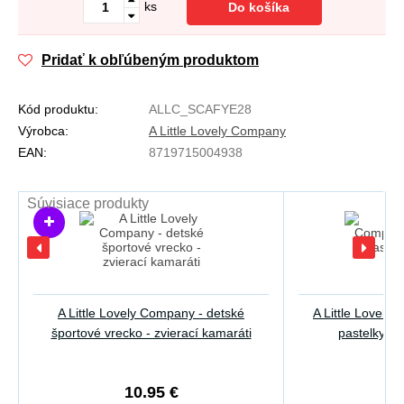
ks
Do košíka
Pridať k obľúbeným produktom
Kód produktu:
ALLC_SCAFYE28
Výrobca:
A Little Lovely Company
EAN:
8719715004938
Súvisiace produkty
A Little Lovely Company - detské
A Little Lovely
športové vrecko - zvierací kamaráti
pastelky - 
10.95 €
1