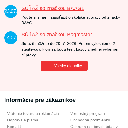
SÚŤAŽ so značkou BAAGL
23.07.
Poďte si s nami zasúťažiť o školské súpravy od značky
BAAGL.
SÚŤAŽ so značkou Bagmaster
14.07.
Súťažiť môžete do 20. 7. 2026. Potom vylosujeme 2
šťastlivcov, ktorí sa budú tešiť každý z jednej výhernej
súpravy.
Všetky aktuality
Informácie pre zákazníkov
Vrátenie tovaru a reklamácia
Vernostný program
Doprava a platba
Obchodné podmienky
Kontakt
Ochrana osobných údajov