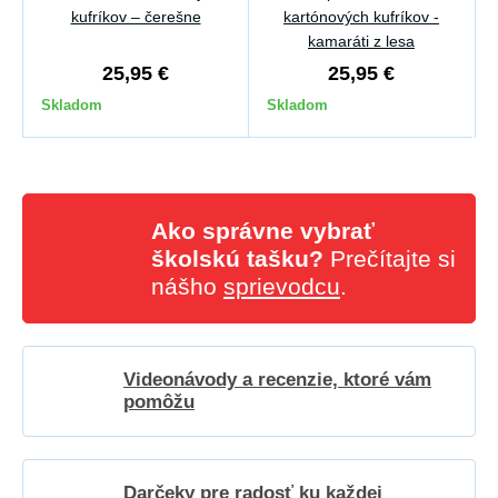
kufríkov – čerešne
kartónových kufríkov -
kamaráti z lesa
25,95 €
25,95 €
Skladom
Skladom
Ako správne vybrať
školskú tašku?
Prečítajte si
nášho
sprievodcu
.
Videonávody a recenzie, ktoré vám
pomôžu
Darčeky pre radosť ku každej