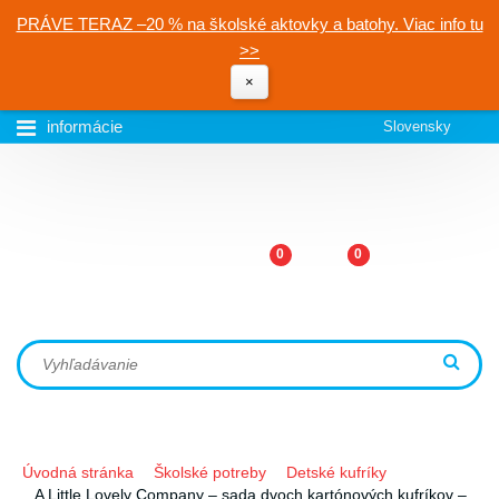
PRÁVE TERAZ –20 % na školské aktovky a batohy. Viac info tu
>>
×
informácie
Slovensky
0
0
Úvodná stránka
Školské potreby
Detské kufríky
A Little Lovely Company – sada dvoch kartónových kufríkov –