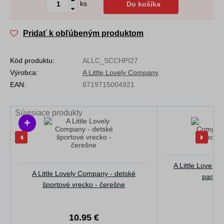
ks
Do košíka
Pridať k obľúbeným produktom
Kód produktu:
ALLC_SCCHPI27
Výrobca:
A Little Lovely Company
EAN:
8719715004921
Súvisiace produkty
A Little Lovely
A Little Lovely Company - detské
pastel
športové vrecko - čerešne
10.95 €
1