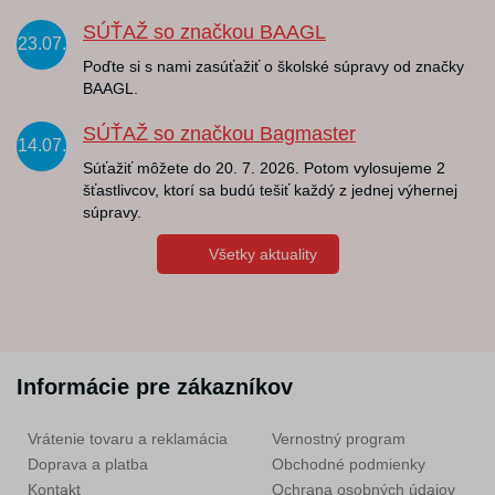
SÚŤAŽ so značkou BAAGL
23.07.
Poďte si s nami zasúťažiť o školské súpravy od značky
BAAGL.
SÚŤAŽ so značkou Bagmaster
14.07.
Súťažiť môžete do 20. 7. 2026. Potom vylosujeme 2
šťastlivcov, ktorí sa budú tešiť každý z jednej výhernej
súpravy.
Všetky aktuality
Informácie pre zákazníkov
Vrátenie tovaru a reklamácia
Vernostný program
Doprava a platba
Obchodné podmienky
Kontakt
Ochrana osobných údajov