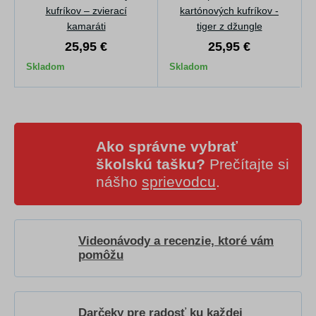
kufríkov – zvierací
kartónových kufríkov -
kamaráti
tiger z džungle
25,95 €
25,95 €
Skladom
Skladom
Ako správne vybrať
školskú tašku?
Prečítajte si
nášho
sprievodcu
.
Videonávody a recenzie, ktoré vám
pomôžu
Darčeky pre radosť ku každej