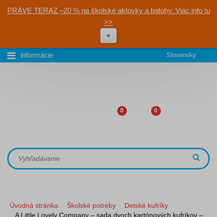
PRÁVE TERAZ –20 % na školské aktovky a batohy. Viac info tu
>>
×
informácie
Slovensky
0
0
Úvodná stránka
Školské potreby
Detské kufríky
A Little Lovely Company – sada dvoch kartónových kufríkov –