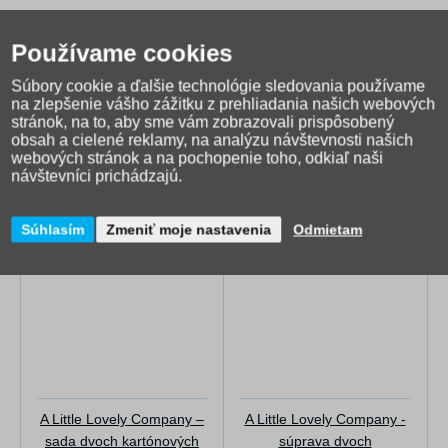
Používame cookies
Súbory cookie a ďalšie technológie sledovania používame
na zlepšenie vášho zážitku z prehliadania našich webových
stránok, na to, aby sme vám zobrazovali prispôsobený
obsah a cielené reklamy, na analýzu návštevnosti našich
webových stránok a na pochopenie toho, odkiaľ naši
Alternatívny tovar
návštevníci prichádzajú.
Súhlasím
Zmeniť moje nastavenia
Odmietam
A Little Lovely Company –
A Little Lovely Company -
sada dvoch kartónových
súprava dvoch