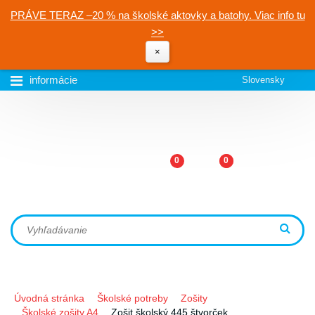
PRÁVE TERAZ –20 % na školské aktovky a batohy. Viac info tu
>>
×
informácie
Slovensky
0
0
Úvodná stránka
Školské potreby
Zošity
Školské zošity A4
Zošit školský 445 štvorček