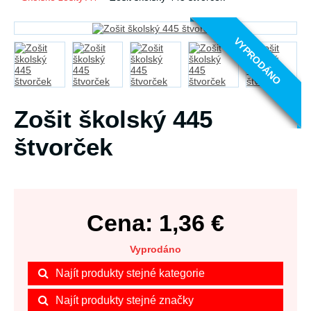
VYPRODÁNO
Zošit školský 445
štvorček
Cena:
1,36
€
Vyprodáno
Najít produkty stejné kategorie
Najít produkty stejné značky