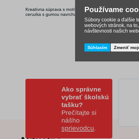
Používame coo
Kreatívna súprava s motívom Jurassic World obsahuje zápisn
ceruzka s gumou navrchu a aršík samolepiek.
Súbory cookie a ďalšie 
webových stránok, na to
návštevnosti našich webo
Súhlasím
Zmeniť moj
Ako správne
vybrať školskú
tašku?
Prečítajte si
nášho
sprievodcu
.