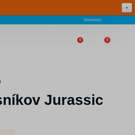
×
Slovensky
0
0
d
sníkov Jurassic