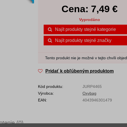
Cena:
7,49
€
Vyprodáno
Najít produkty stejné kategorie
Najít produkty stejné značky
Tento produkt nie je možné v tejto chvíli obje
Pridať k obľúbeným produktom
Kód produktu:
JURP4465
Výrobca:
Oxybag
EAN:
4043946301479
tenie (0)