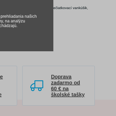
h, trblietavé lepidlo, pečiatka, pečiatkovací vankúšik,
 prehliadania našich
my, na analýzu
ichádzajú.
re
Doprava
zadarmo od
60 € na
e
školské tašky