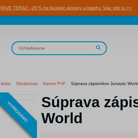
RÁVE TERAZ –20 % na školské aktovky a batohy. Viac info tu >>
ránka
Výrobcovia
Karton P+P
Súprava zápisníkov Jurassic Worl
Súprava zápi
VYPRODÁNO
World