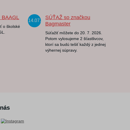
u BAAGL
SÚŤAŽ so značkou
14.07.
Bagmaster
ť o školské
GL.
Súťažiť môžete do 20. 7. 2026.
Potom vylosujeme 2 šťastlivcov,
ktorí sa budú tešiť každý z jednej
výhernej súpravy.
 nás