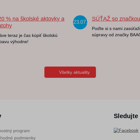
20 % na školské aktovky a
SÚŤAŽ so značko
23.07.
atohy
Poďte si s nami zasúťaži
súpravy od značky BAA
áve teraz je čas kúpiť školskú
bavu výhodne!
Všetky aktuality
v
Sledujte
nostný program
hodné podmienky