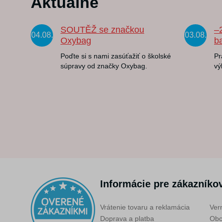
Aktuálne
SOUTĚŽ se značkou
–
04.08.
03.08.
Oxybag
b
Poďte si s nami zasúťažiť o školské
Pr
súpravy od značky Oxybag.
vý
Informácie pre zákazníko
Vrátenie tovaru a reklamácia
Ver
Doprava a platba
Obc