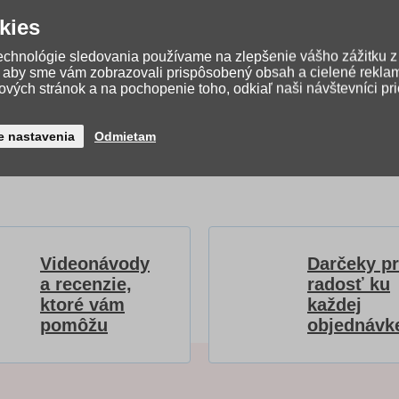
kies
ík (veľ. 12 x 18 cm), 60 listov. Ďalej sú súčasťou sady flitre v 2 farbác
technológie sledovania používame na zlepšenie vášho zážitku z
, aby sme vám zobrazovali prispôsobený obsah a cielené rekla
vých stránok a na pochopenie toho, odkiaľ naši návštevníci pr
e nastavenia
Odmietam
Videonávody
Darčeky p
a recenzie,
radosť ku
ktoré vám
každej
pomôžu
objednávk