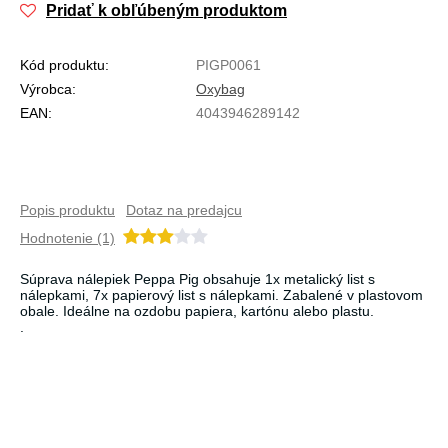
Pridať k obľúbeným produktom
Kód produktu:
PIGP0061
Výrobca:
Oxybag
EAN:
4043946289142
Popis produktu
Dotaz na predajcu
Hodnotenie (1)
Súprava nálepiek Peppa Pig obsahuje 1x metalický list s
nálepkami, 7x papierový list s nálepkami. Zabalené v plastovom
obale. Ideálne na ozdobu papiera, kartónu alebo plastu.
.