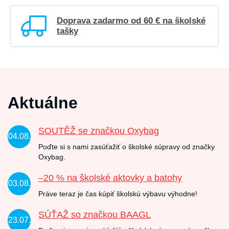
Doprava zadarmo od 60 € na školské
tašky
Aktuálne
SOUTĚŽ se značkou Oxybag
04.08.
Poďte si s nami zasúťažiť o školské súpravy od značky
Oxybag.
–20 % na školské aktovky a batohy
03.08.
Práve teraz je čas kúpiť školskú výbavu výhodne!
SÚŤAŽ so značkou BAAGL
23.07.