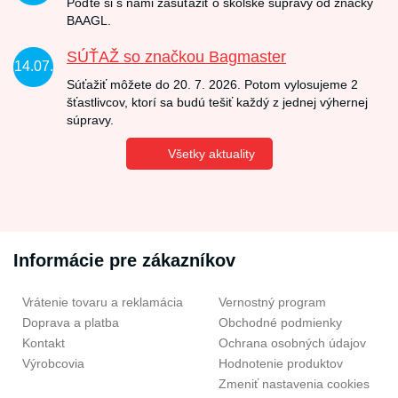
Poďte si s nami zasúťažiť o školské súpravy od značky
BAAGL.
SÚŤAŽ so značkou Bagmaster
14.07.
Súťažiť môžete do 20. 7. 2026. Potom vylosujeme 2
šťastlivcov, ktorí sa budú tešiť každý z jednej výhernej
súpravy.
Všetky aktuality
Informácie pre zákazníkov
Vrátenie tovaru a reklamácia
Vernostný program
Doprava a platba
Obchodné podmienky
Kontakt
Ochrana osobných údajov
Výrobcovia
Hodnotenie produktov
Zmeniť nastavenia cookies