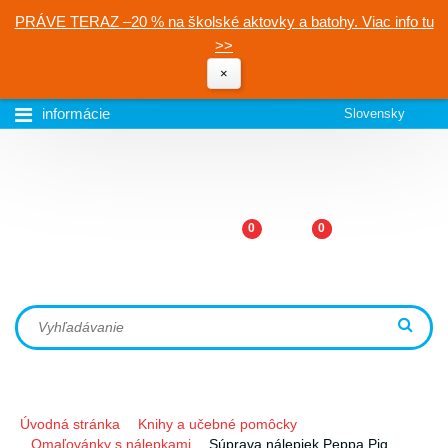
PRÁVE TERAZ –20 % na školské aktovky a batohy. Viac info tu
>>
×
informácie
Slovensky
0
0
Úvodná stránka
Knihy a učebné pomôcky
Omaľovánky s nálepkami
Súprava nálepiek Peppa Pig