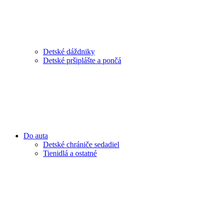
Detské dáždniky
Detské pršiplášte a pončá
Do auta
Detské chrániče sedadiel
Tienidlá a ostatné