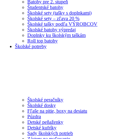
Batohy pre 2. stupeň
Študentské batohy
Školské sety (tašky s doplnkami)
Školské sety – zľava 20 %
Školské tašky podľa VÝROBCOV
Školské batohy výpredaj
Doplnky ku školským taškám
Roll top batohy
Školské potreby
Školské peračníky
Školské dosky
Fľaše na pitie, boxy na desiatu
Púzdra
Detské peňaženky
Detské kufríky
Sady školských potrieb
Zástery na maľovanie