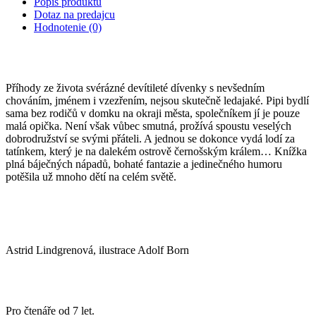
Popis produktu
Dotaz na predajcu
Hodnotenie (0)
Příhody ze života svérázné devítileté dívenky s nevšedním
chováním, jménem i vzezřením, nejsou skutečně ledajaké. Pipi bydlí
sama bez rodičů v domku na okraji města, společníkem jí je pouze
malá opička. Není však vůbec smutná, prožívá spoustu veselých
dobrodružství se svými přáteli. A jednou se dokonce vydá lodí za
tatínkem, který je na dalekém ostrově černošským králem… Knížka
plná báječných nápadů, bohaté fantazie a jedinečného humoru
potěšila už mnoho dětí na celém světě.
Astrid Lindgrenová, ilustrace Adolf Born
Pro čtenáře od 7 let.