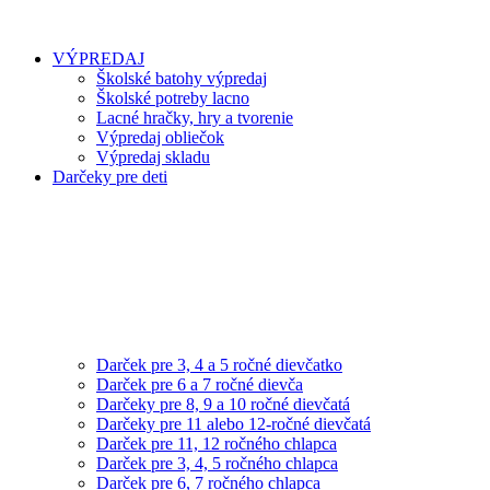
VÝPREDAJ
Školské batohy výpredaj
Školské potreby lacno
Lacné hračky, hry a tvorenie
Výpredaj obliečok
Výpredaj skladu
Darčeky pre deti
Darček pre 3, 4 a 5 ročné dievčatko
Darček pre 6 a 7 ročné dievča
Darčeky pre 8, 9 a 10 ročné dievčatá
Darčeky pre 11 alebo 12-ročné dievčatá
Darček pre 11, 12 ročného chlapca
Darček pre 3, 4, 5 ročného chlapca
Darček pre 6, 7 ročného chlapca