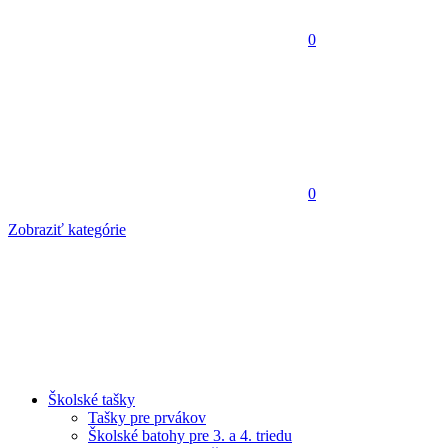
0
0
Zobraziť kategórie
Školské tašky
Tašky pre prvákov
Školské batohy pre 3. a 4. triedu