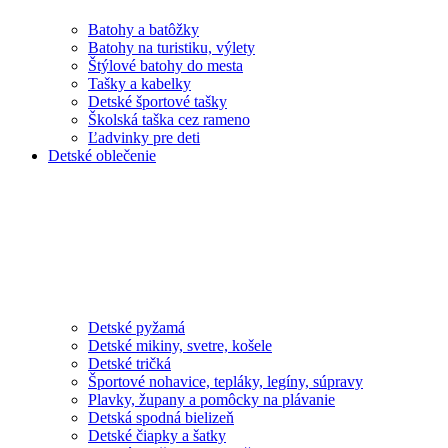
Batohy a batôžky
Batohy na turistiku, výlety
Štýlové batohy do mesta
Tašky a kabelky
Detské športové tašky
Školská taška cez rameno
Ľadvinky pre deti
Detské oblečenie
Detské pyžamá
Detské mikiny, svetre, košele
Detské tričká
Športové nohavice, tepláky, legíny, súpravy
Plavky, župany a pomôcky na plávanie
Detská spodná bielizeň
Detské čiapky a šatky