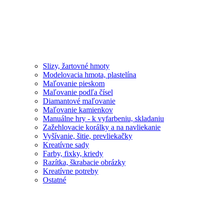
Slizy, žartovné hmoty
Modelovacia hmota, plastelína
Maľovanie pieskom
Maľovanie podľa čísel
Diamantové maľovanie
Maľovanie kamienkov
Manuálne hry - k vyfarbeniu, skladaniu
Zažehlovacie korálky a na navliekanie
Vyšívanie, šitie, prevliekačky
Kreatívne sady
Farby, fixky, kriedy
Razítka, škrabacie obrázky
Kreatívne potreby
Ostatné