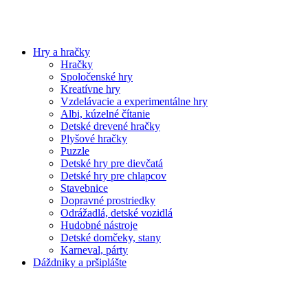
Hry a hračky
Hračky
Spoločenské hry
Kreatívne hry
Vzdelávacie a experimentálne hry
Albi, kúzelné čítanie
Detské drevené hračky
Plyšové hračky
Puzzle
Detské hry pre dievčatá
Detské hry pre chlapcov
Stavebnice
Dopravné prostriedky
Odrážadlá, detské vozidlá
Hudobné nástroje
Detské domčeky, stany
Karneval, párty
Dáždniky a pršiplášte