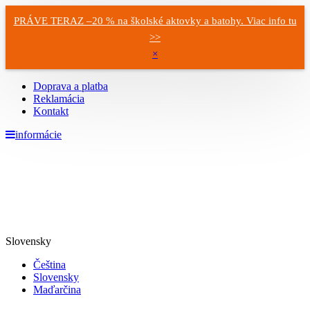
PRÁVE TERAZ –20 % na školské aktovky a batohy. Viac info tu
>>
×
Doprava a platba
Reklamácia
Kontakt
informácie
Slovensky
Čeština
Slovensky
Maďarčina