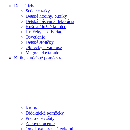
Detská izba
Sedacie vaky
Detské hodiny, budíky
Detská nástenná dekorácia
Koše a úložné krabice
Hrnčeky a sady riadu
Osvetlenie
Detské stoličky
Obliečky a vankúše
Magnetické tabule
Knihy a učebné pomôcky
Knihy
Didaktické pomôcky
Pracovné zošity
Zábavné učenie
Omaľovánky s nálepkami