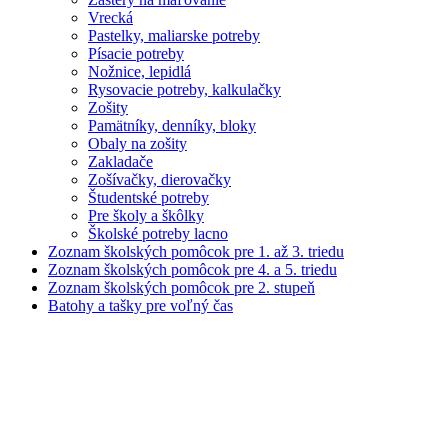
Vrecká
Pastelky, maliarske potreby
Písacie potreby
Nožnice, lepidlá
Rysovacie potreby, kalkulačky
Zošity
Pamätníky, denníky, bloky
Obaly na zošity
Zakladače
Zošívačky, dierovačky
Študentské potreby
Pre školy a škôlky
Školské potreby lacno
Zoznam školských pomôcok pre 1. až 3. triedu
Zoznam školských pomôcok pre 4. a 5. triedu
Zoznam školských pomôcok pre 2. stupeň
Batohy a tašky pre voľný čas