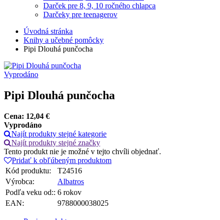
Darček pre 8, 9, 10 ročného chlapca
Darčeky pre teenagerov
Úvodná stránka
Knihy a učebné pomôcky
Pipi Dlouhá punčocha
Vyprodáno
Pipi Dlouhá punčocha
Cena:
12,04
€
Vyprodáno
Najít produkty stejné kategorie
Najít produkty stejné značky
Tento produkt nie je možné v tejto chvíli objednať.
Pridať k obľúbeným produktom
Kód produktu:
T24516
Výrobca:
Albatros
Podľa veku od::
6 rokov
EAN:
9788000038025