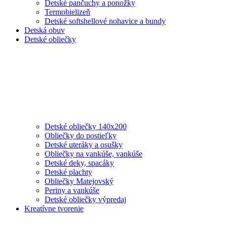
Detské pančuchy a ponožky
Termobielizeň
Detské softshellové nohavice a bundy
Detská obuv
Detské obliečky
Detské obliečky 140x200
Obliečky do postieľky
Detské uteráky a osušky
Obliečky na vankúše, vankúše
Detské deky, spacáky
Detské plachty
Obliečky Matejovský
Periny a vankúše
Detské obliečky výpredaj
Kreatívne tvorenie