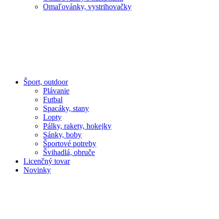
Omaľovánky, vystrihovačky
Šport, outdoor
Plávanie
Futbal
Spacáky, stany
Lopty
Pálky, rakety, hokejky
Sánky, boby
Športové potreby
Švihadlá, obruče
Licenčný tovar
Novinky