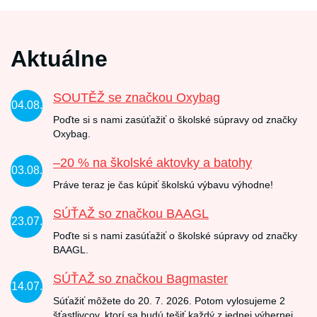
Aktuálne
SOUTĚŽ se značkou Oxybag
04.08.
Poďte si s nami zasúťažiť o školské súpravy od značky
Oxybag.
–20 % na školské aktovky a batohy
03.08.
Práve teraz je čas kúpiť školskú výbavu výhodne!
SÚŤAŽ so značkou BAAGL
23.07.
Poďte si s nami zasúťažiť o školské súpravy od značky
BAAGL.
SÚŤAŽ so značkou Bagmaster
14.07.
Súťažiť môžete do 20. 7. 2026. Potom vylosujeme 2
šťastlivcov, ktorí sa budú tešiť každý z jednej výhernej