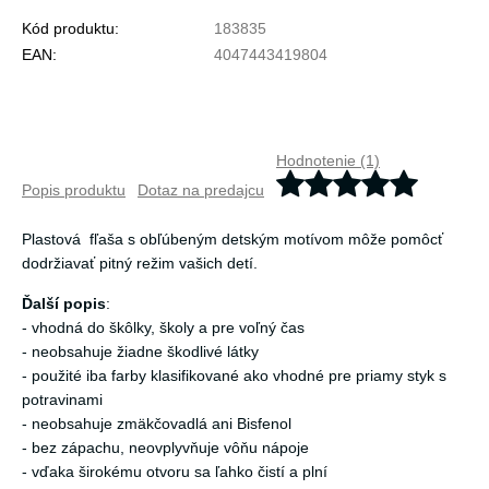
Kód produktu:
183835
EAN:
4047443419804
Hodnotenie (1)
Popis produktu
Dotaz na predajcu
Plastová fľaša s obľúbeným detským motívom môže pomôcť
dodržiavať pitný režim vašich detí.
Ďalší popis
:
- vhodná do škôlky, školy a pre voľný čas
- neobsahuje žiadne škodlivé látky
- použité iba farby klasifikované ako vhodné pre priamy styk s
potravinami
- neobsahuje zmäkčovadlá ani Bisfenol
- bez zápachu, neovplyvňuje vôňu nápoje
- vďaka širokému otvoru sa ľahko čistí a plní