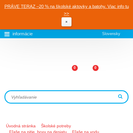
PRÁVE TERAZ –20 % na školské aktovky a batohy. Viac info tu
>>
×
informácie
Slovensky
0
0
Úvodná stránka
Školské potreby
Fľaše na pitie, boxy na desiatu
Fľaše na vodu