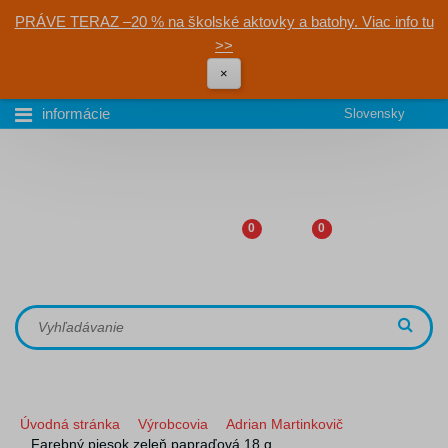
PRÁVE TERAZ –20 % na školské aktovky a batohy. Viac info tu
>>
×
informácie
Slovensky
0
0
Úvodná stránka
Výrobcovia
Adrian Martinkovič
Farebný piesok zeleň papraďová 18 g