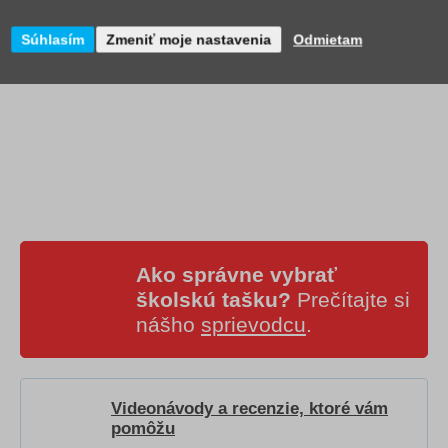
Súhlasím
Zmeniť moje nastavenia
Odmietam
Ako správne vybrať
školskú tašku?
Prečítajte si
nášho
sprievodcu
.
Videonávody a recenzie, ktoré vám
pomôžu