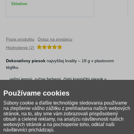
Skladom
Popis produktu
Dotaz na predajcu
Hodnotenie (2)
Dekoratívny piesok
najvyššej kvality – 18 g v plastovom
tégliku.
veľmi jemný, ručne farbený, čistý kremičitý piesok v
nádhermých odtieňoch
Používame cookies
piesok nezostáva na prstoch a krásne sa sype
farba: zeleň papraďová
Súbory cookie a ďalšie technológie sledovania používame
zrnitosť: 0,03-0,05
na zlepšenie vášho zážitku z prehliadania našich webových
stránok, na to, aby sme vám zobrazovali prispôsobený
Výrobca: Adrian Martinkovič
obsah a cielené reklamy, na analýzu návštevnosti našich
webových stránok a na pochopenie toho, odkiaľ naši
návštevníci prichádzajú.
Výrobok nie je hračka, ale výtvarná potreba.