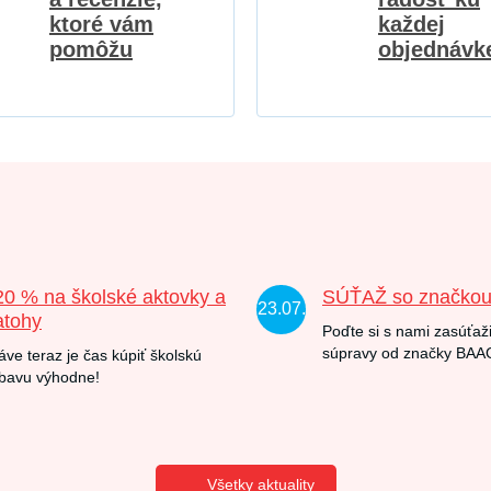
ktoré vám
každej
pomôžu
objednávk
20 % na školské aktovky a
SÚŤAŽ so značko
23.07.
atohy
Poďte si s nami zasúťaži
súpravy od značky BAA
áve teraz je čas kúpiť školskú
bavu výhodne!
Všetky aktuality