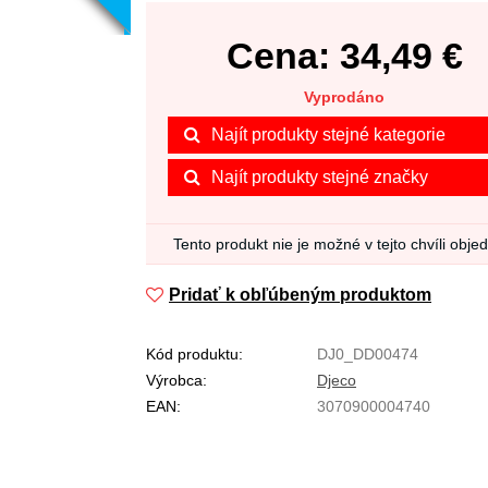
Cena:
34,49
€
Vyprodáno
Najít produkty stejné kategorie
Najít produkty stejné značky
Tento produkt nie je možné v tejto chvíli obje
Pridať k obľúbeným produktom
Kód produktu:
DJ0_DD00474
Výrobca:
Djeco
EAN:
3070900004740