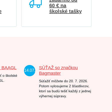
60 € na
e
školské tašky
u BAAGL
SÚŤAŽ so značkou
14.07.
Bagmaster
ť o školské
GL.
Súťažiť môžete do 20. 7. 2026.
Potom vylosujeme 2 šťastlivcov,
ktorí sa budú tešiť každý z jednej
výhernej súpravy.