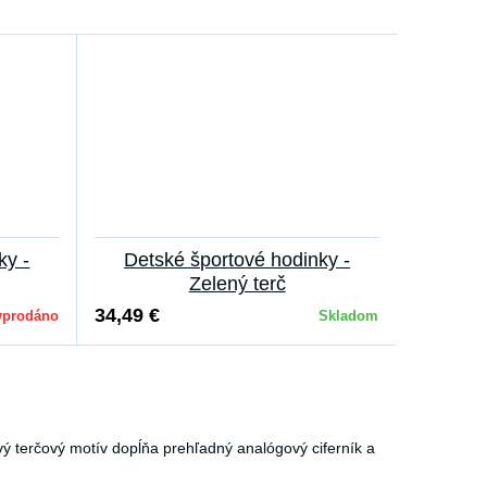
ky -
Detské športové hodinky -
Zelený terč
34,49 €
yprodáno
Skladom
ý terčový motív dopĺňa prehľadný analógový ciferník a