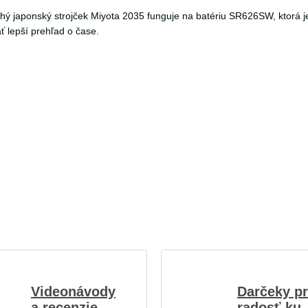
chý japonský strojček Miyota 2035 funguje na batériu SR626SW, ktorá 
 lepší prehľad o čase.
Videonávody
Darčeky p
a recenzie,
radosť ku