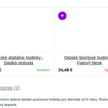
ské digitálne hodinky -
Detské športové hodin
Sladká sloboda
Fialový blesk
€
34,49 €
Skladom
V
tenie (0)
rtovo ladené detské quartzové hodinky pre dievčatá od 6 rokov. Ružov
ový doplnok.