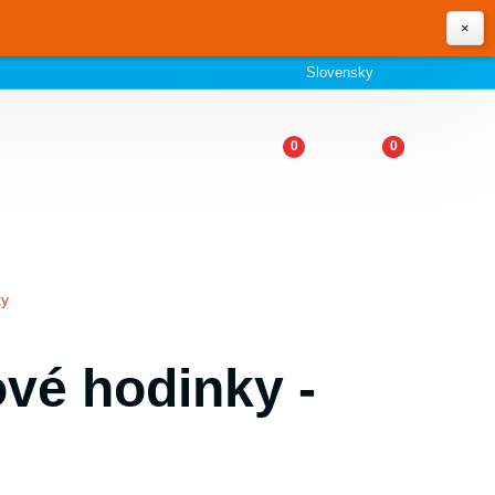
×
Slovensky
0
0
ky
vé hodinky -