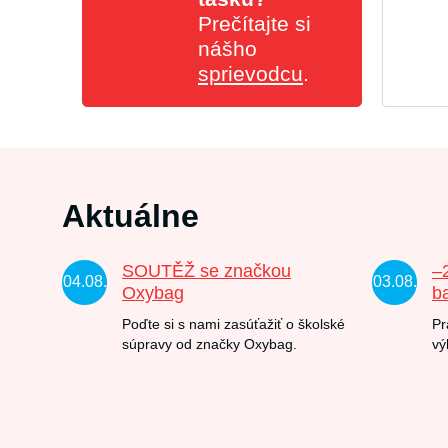
Prečítajte si
nášho
sprievodcu
.
Aktuálne
SOUTĚŽ se značkou
–
04.08.
03.08.
Oxybag
b
Poďte si s nami zasúťažiť o školské
Pr
súpravy od značky Oxybag.
vý