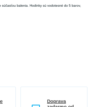
je súčasťou balenia. Hodinky sú vodotesné do 5 barov,
re
Doprava
zadarmo od