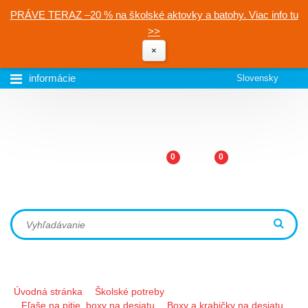
PRÁVE TERAZ –20 % na školské aktovky a batohy. Viac info tu
>>
×
informácie
Slovensky
0
0
Úvodná stránka
Školské potreby
Fľaše na pitie, boxy na desiatu
Boxy a krabičky na desiatu