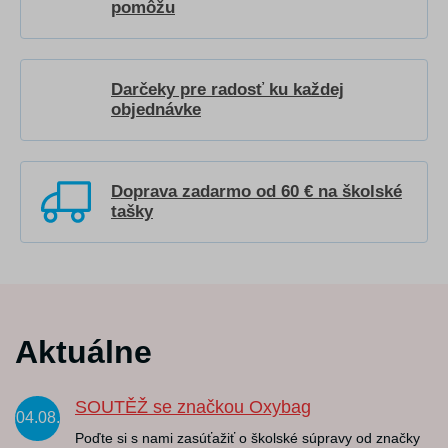
pomôžu
Darčeky pre radosť ku každej
objednávke
Doprava zadarmo od 60 € na školské
tašky
Aktuálne
SOUTĚŽ se značkou Oxybag
04.08.
Poďte si s nami zasúťažiť o školské súpravy od značky