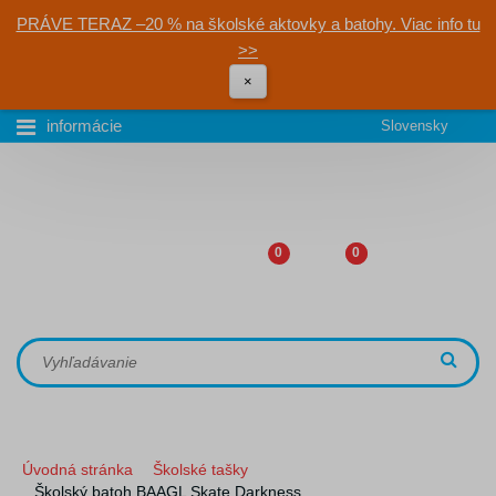
PRÁVE TERAZ –20 % na školské aktovky a batohy. Viac info tu
>>
×
informácie
Slovensky
0
0
Úvodná stránka
Školské tašky
Školský batoh BAAGL Skate Darkness