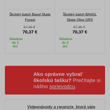
Školský batoh Baagl Skate
Školský batoh BAAGL
Forest
Skate Olive GRS
87,96 €
87,96 €
70,37 €
70,37 €
Skladom
Skladom
do 2
do 2
dní
dní
Ako správne vybrať
školskú tašku?
Prečítajte si
nášho
sprievodcu
.
Videonávody a recenzie, ktoré vám