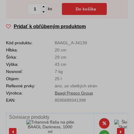
ks
Do košíka
Pridať k obľúbeným produktom
Kód produktu:
BAAGL_A-34139
Hĺbka:
20 cm
Šírka:
29 cm
Výška:
43 cm
Nosnosť:
7 kg
Objem:
25 l
Reflexné prvky:
áno, ze všetkých strán
Výrobca:
Baagl Presco Group
EAN:
8595689341398
Súvisiace produkty