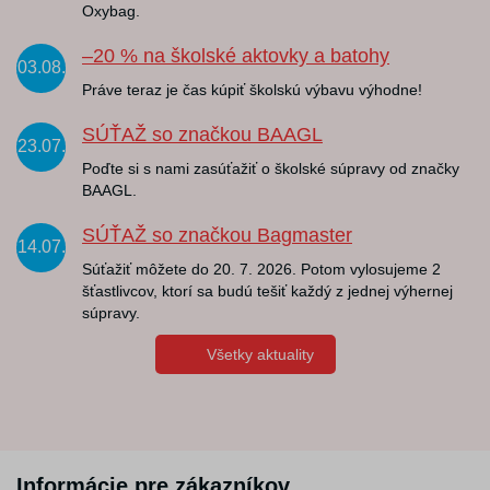
Oxybag.
–20 % na školské aktovky a batohy
03.08.
Práve teraz je čas kúpiť školskú výbavu výhodne!
SÚŤAŽ so značkou BAAGL
23.07.
Poďte si s nami zasúťažiť o školské súpravy od značky
BAAGL.
SÚŤAŽ so značkou Bagmaster
14.07.
Súťažiť môžete do 20. 7. 2026. Potom vylosujeme 2
šťastlivcov, ktorí sa budú tešiť každý z jednej výhernej
súpravy.
Všetky aktuality
Informácie pre zákazníkov