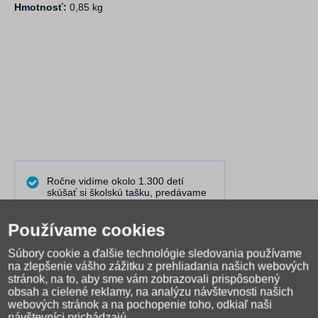
Hmotnosť:
0,85 kg
Ročne vidíme okolo 1.300 detí
skúšať si školskú tašku, predávame
ich už 15 rokov.
Vďaka tomu VIEME, ako a komu
Používame cookies
ktorá taška sedí na chrbte najlepšie.
Dokážeme Vám dobre poradiť aj na
Súbory cookie a ďalšie technológie sledovania používame
diaľku.
na zlepšenie vášho zážitku z prehliadania našich webových
stránok, na to, aby sme vám zobrazovali prispôsobený
Pravidelne publikujeme články do
obsah a cielené reklamy, na analýzu návštevnosti našich
našej poradne, kde riešime
webových stránok a na pochopenie toho, odkiaľ naši
najčastejšie problémy.
návštevníci prichádzajú.