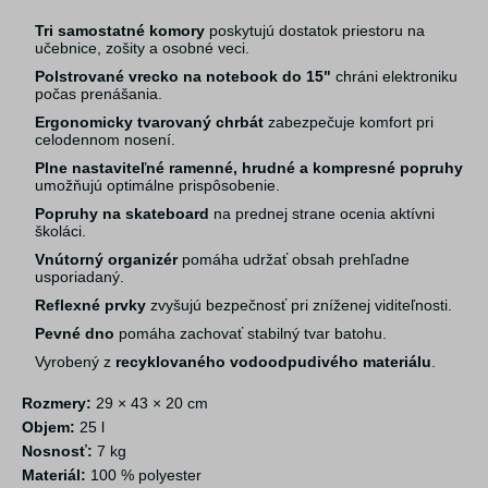
Tri samostatné komory
poskytujú dostatok priestoru na
učebnice, zošity a osobné veci.
Polstrované vrecko na notebook do 15"
chráni elektroniku
počas prenášania.
Ergonomicky tvarovaný chrbát
zabezpečuje komfort pri
celodennom nosení.
Plne nastaviteľné ramenné, hrudné a kompresné popruhy
umožňujú optimálne prispôsobenie.
Popruhy na skateboard
na prednej strane ocenia aktívni
školáci.
Vnútorný organizér
pomáha udržať obsah prehľadne
usporiadaný.
Reflexné prvky
zvyšujú bezpečnosť pri zníženej viditeľnosti.
Pevné dno
pomáha zachovať stabilný tvar batohu.
Vyrobený z
recyklovaného vodoodpudivého materiálu
.
Rozmery:
29 × 43 × 20 cm
Objem:
25 l
Nosnosť:
7 kg
Materiál:
100 % polyester