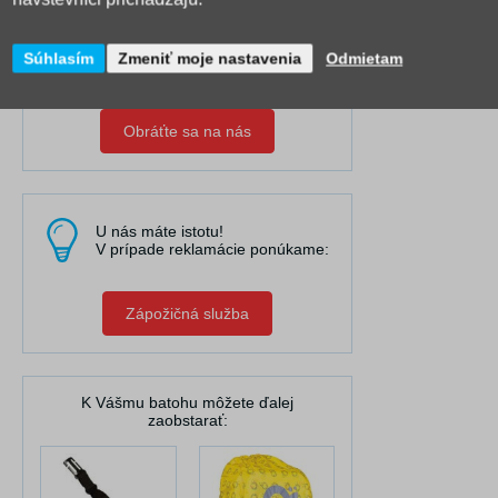
Máme najširší výber online a
spolupracujeme s 25 výrobcami.
Natáčame videá, ktoré Vám
Súhlasím
Zmeniť moje nastavenia
Odmietam
pomáhajú pri výbere a rozhodovaní.
Obráťte sa na nás
U nás máte istotu!
V prípade reklamácie ponúkame:
Zápožičná služba
K Vášmu batohu môžete ďalej
zaobstarať: