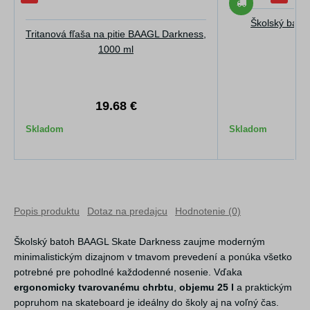
Školský bato
Tritanová fľaša na pitie BAAGL Darkness,
Da
1000 ml
10
19.68 €
8
Skladom
Skladom
Popis produktu
Dotaz na predajcu
Hodnotenie (0)
Školský batoh BAAGL Skate Darkness zaujme moderným
minimalistickým dizajnom v tmavom prevedení a ponúka všetko
potrebné pre pohodlné každodenné nosenie. Vďaka
ergonomicky tvarovanému chrbtu
,
objemu 25 l
a praktickým
popruhom na skateboard je ideálny do školy aj na voľný čas.