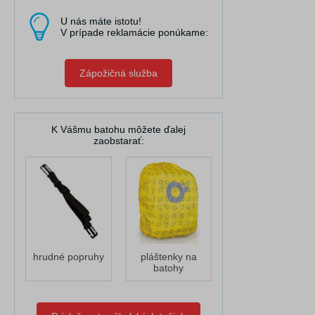
U nás máte istotu!
V prípade reklamácie ponúkame:
Zápožičná služba
K Vášmu batohu môžete ďalej
zaobstarať:
hrudné popruhy
pláštenky na
batohy