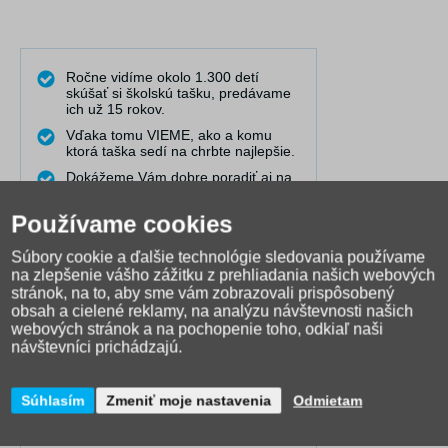
Ročne vidíme okolo 1.300 detí
skúšať si školskú tašku, predávame
ich už 15 rokov.
Vďaka tomu VIEME, ako a komu
ktorá taška sedí na chrbte najlepšie.
Dokážeme Vám dobre poradiť aj na
diaľku.
Používame cookies
Pravidelne publikujeme články do
našej poradne, kde riešime
najčastejšie problémy.
Súbory cookie a ďalšie technológie sledovania používame
na zlepšenie vášho zážitku z prehliadania našich webových
Máme najširší výber online a
stránok, na to, aby sme vám zobrazovali prispôsobený
spolupracujeme s 25 výrobcami.
obsah a cielené reklamy, na analýzu návštevnosti našich
Natáčame videá, ktoré Vám
webových stránok a na pochopenie toho, odkiaľ naši
pomáhajú pri výbere a rozhodovaní.
návštevníci prichádzajú.
Obráťte sa na nás
Súhlasím
Zmeniť moje nastavenia
Odmietam