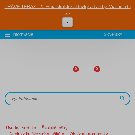
PRÁVE TERAZ –20 % na školské aktovky a batohy. Viac info tu
>>
×
informácie
Slovensky
0
0
Úvodná stránka
Školské tašky
Doplnky ku školským taškám
Obaly na notebooky