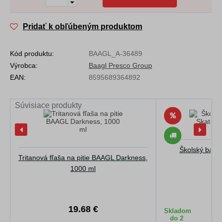
Pridať k obľúbeným produktom
Kód produktu:
BAAGL_A-36489
Výrobca:
Baagl Presco Group
EAN:
8595689364892
Súvisiace produkty
Školský bato
Tritanová fľaša na pitie BAAGL Darkness,
Da
1000 ml
10
8
19.68 €
Skladom
do 2