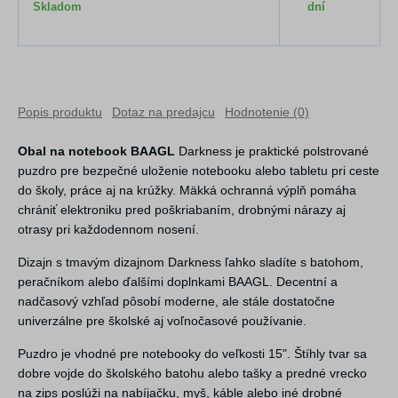
Skladom
dní
Popis produktu
Dotaz na predajcu
Hodnotenie (0)
Obal na notebook BAAGL
Darkness je praktické polstrované
puzdro pre bezpečné uloženie notebooku alebo tabletu pri ceste
do školy, práce aj na krúžky. Mäkká ochranná výplň pomáha
chrániť elektroniku pred poškriabaním, drobnými nárazy aj
otrasy pri každodennom nosení.
Dizajn s tmavým dizajnom Darkness ľahko sladíte s batohom,
peračníkom alebo ďalšími doplnkami BAAGL. Decentní a
nadčasový vzhľad pôsobí moderne, ale stále dostatočne
univerzálne pre školské aj voľnočasové používanie.
Puzdro je vhodné pre notebooky do veľkosti 15". Štíhly tvar sa
dobre vojde do školského batohu alebo tašky a predné vrecko
na zips poslúži na nabíjačku, myš, káble alebo iné drobné