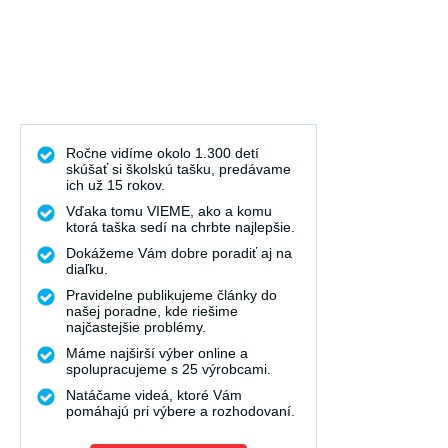
Ročne vidíme okolo 1.300 detí
skúšať si školskú tašku, predávame
ich už 15 rokov.
Vďaka tomu VIEME, ako a komu
ktorá taška sedí na chrbte najlepšie.
Dokážeme Vám dobre poradiť aj na
diaľku.
Pravidelne publikujeme články do
našej poradne, kde riešime
najčastejšie problémy.
Máme najširší výber online a
spolupracujeme s 25 výrobcami.
Natáčame videá, ktoré Vám
pomáhajú pri výbere a rozhodovaní.