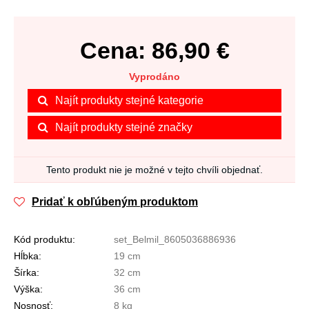
Cena:
86,90
€
Vyprodáno
Najít produkty stejné kategorie
Najít produkty stejné značky
Tento produkt nie je možné v tejto chvíli objednať.
Pridať k obľúbeným produktom
Kód produktu:
set_Belmil_8605036886936
Hĺbka:
19 cm
Šírka:
32 cm
Výška:
36 cm
Nosnosť:
8 kg