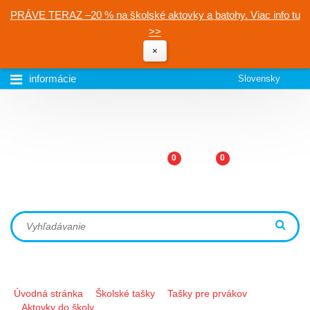
PRÁVE TERAZ –20 % na školské aktovky a batohy. Viac info tu
>>
×
informácie
Slovensky
0
0
Úvodná stránka
Školské tašky
Tašky pre prvákov
Aktovky do školy