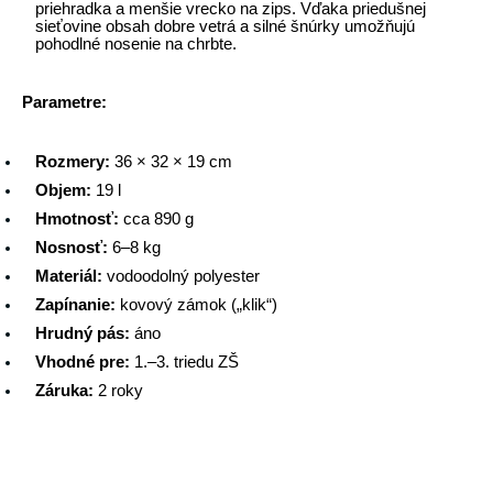
priehradka a menšie vrecko na zips. Vďaka priedušnej 
sieťovine obsah dobre vetrá a silné šnúrky umožňujú 
pohodlné nosenie na chrbte.
Parametre:
Rozmery:
 36 × 32 × 19 cm
Objem:
 19 l
Hmotnosť:
 cca 890 g
Nosnosť:
 6–8 kg
Materiál:
 vodoodolný polyester
Zapínanie:
 kovový zámok („klik“)
Hrudný pás:
 áno
Vhodné pre:
 1.–3. triedu ZŠ
Záruka:
 2 roky