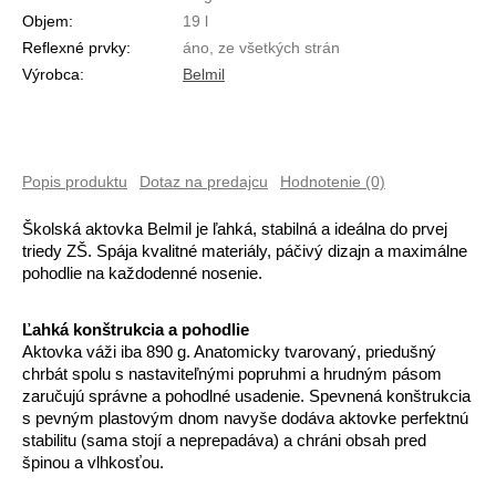
Objem:
19 l
Reflexné prvky:
áno, ze všetkých strán
Výrobca:
Belmil
Popis produktu
Dotaz na predajcu
Hodnotenie (0)
Školská aktovka Belmil je ľahká, stabilná a ideálna do prvej 
triedy ZŠ. Spája kvalitné materiály, páčivý dizajn a maximálne 
pohodlie na každodenné nosenie.
Ľahká konštrukcia a pohodlie
Aktovka váži iba 890 g. Anatomicky tvarovaný, priedušný 
chrbát spolu s nastaviteľnými popruhmi a hrudným pásom 
zaručujú správne a pohodlné usadenie. Spevnená konštrukcia 
s pevným plastovým dnom navyše dodáva aktovke perfektnú 
stabilitu (sama stojí a neprepadáva) a chráni obsah pred 
špinou a vlhkosťou.