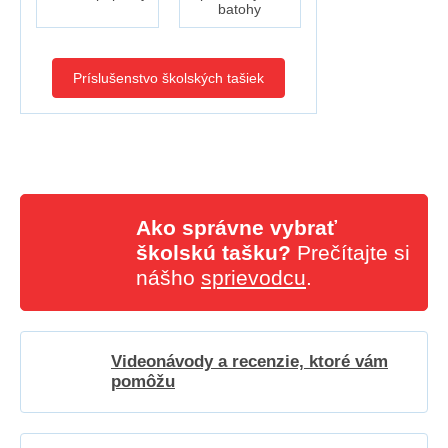
batohy
Príslušenstvo školských tašiek
Ako správne vybrať
školskú tašku?
Prečítajte si
nášho
sprievodcu
.
Videonávody a recenzie, ktoré vám
pomôžu