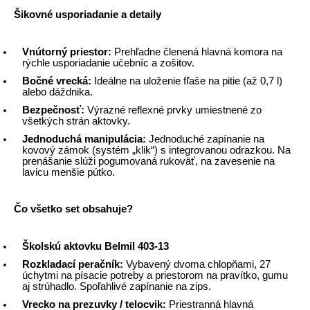
Šikovné usporiadanie a detaily
Vnútorný priestor:
 Prehľadne členená hlavná komora na 
rýchle usporiadanie učebníc a zošitov.
Bočné vrecká:
 Ideálne na uloženie fľaše na pitie (až 0,7 l) 
alebo dáždnika.
Bezpečnosť:
 Výrazné reflexné prvky umiestnené zo 
všetkých strán aktovky.
Jednoduchá manipulácia:
 Jednoduché zapínanie na 
kovový zámok (systém „klik“) s integrovanou odrazkou. Na 
prenášanie slúži pogumovaná rukoväť, na zavesenie na 
lavicu menšie pútko.
Čo všetko set obsahuje?
Školskú aktovku Belmil 403-13
Rozkladací peračník:
 Vybavený dvoma chlopňami, 27 
úchytmi na písacie potreby a priestorom na pravítko, gumu 
aj strúhadlo. Spoľahlivé zapínanie na zips.
Vrecko na prezuvky / telocvik:
 Priestranná hlavná 