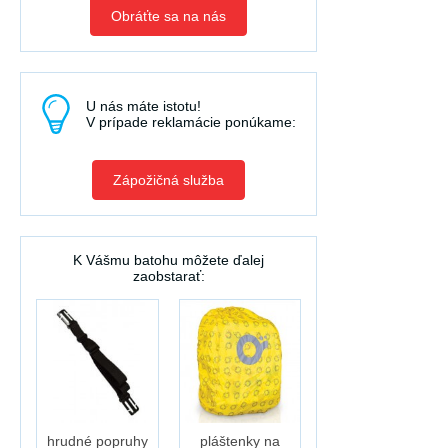
Obráťte sa na nás
U nás máte istotu!
V prípade reklamácie ponúkame:
Zápožičná služba
K Vášmu batohu môžete ďalej
zaobstarať:
hrudné popruhy
pláštenky na