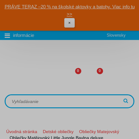
PRÁVE TERAZ –20 % na školské aktovky a batohy. Viac info tu
>>
×
informácie
Slovensky
0
0
Úvodná stránka
Detské obliečky
Obliečky Matejovský
Obliečky Matějovský Little Jungle Bavlna deluxe