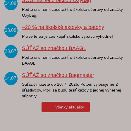
SOUTĚŽ se značkou Oxybag
04.08.
Poďte si s nami zasúťažiť o školské súpravy od značky
Oxybag.
–20 % na školské aktovky a batohy
03.08.
Práve teraz je čas kúpiť školskú výbavu výhodne!
SÚŤAŽ so značkou BAAGL
23.07.
Poďte si s nami zasúťažiť o školské súpravy od značky
BAAGL.
SÚŤAŽ so značkou Bagmaster
14.07.
Súťažiť môžete do 20. 7. 2026. Potom vylosujeme 2
šťastlivcov, ktorí sa budú tešiť každý z jednej výhernej
súpravy.
Všetky aktuality