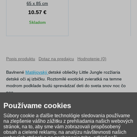
65 x 85 cm
10.57 €
Skladom
Popis produktu
Dotaz na predajcu
Hodnotenie (0)
Bavlnené
Matějovský
detské obliečky Little Jungle rozžiaria
detské oči aj izbičku. Roztomilé exotické zvieratká na temne
modrom podklade budú sprevádzať deti do sveta snov noc čo
noc.
Obliečka na prikrývku je z oboch strán rovnaká, obliečka na
Používame cookies
vankúš zachytáva z každej strany inú skupinu zvieratiek.
Súbory cookie a ďalšie technológie sledovania používame
Obliečky sú vyrobené zo 100% bavlny a majú praktický zipsový
na zlepšenie vášho zážitku z prehliadania našich webových
uzáver.
stránok, na to, aby sme vám zobrazovali prispôsobený
obsah a cielené reklamy, na analýzu návštevnosti našich
Rozmery: 1x 140/200, 1x 70/90