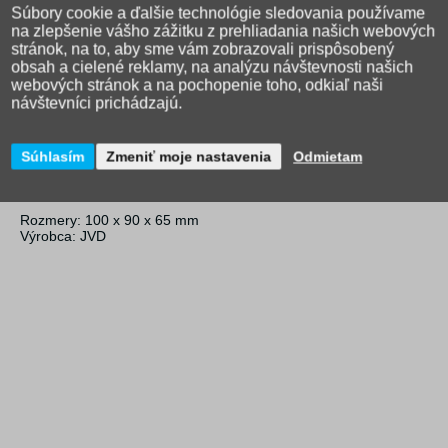
Súbory cookie a ďalšie technológie sledovania používame
Popis produktu
Dotaz na predajcu
na zlepšenie vášho zážitku z prehliadania našich webových
stránok, na to, aby sme vám zobrazovali prispôsobený
Detský analógový budík v tvare malej sovy s dobre čitateľným
obsah a cielené reklamy, na analýzu návštevnosti našich
ciferníkom a osvetlením.
webových stránok a na pochopenie toho, odkiaľ naši
návštevníci prichádzajú.
Ďalší popis:
plynulý a tichý chod zaistí batériový strojček Quartz
postupné zosilňovanie zvonenie budíka
Súhlasím
Zmeniť moje nastavenia
Odmietam
opakovanie zvonenia každé 4 minúty
čas zobrazujú arabská čísla
český dizajn a výroba
Rozmery: 100 x 90 x 65 mm
Výrobca: JVD