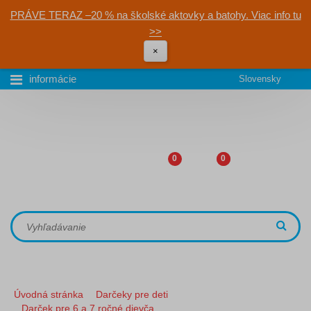
PRÁVE TERAZ –20 % na školské aktovky a batohy. Viac info tu
>>
×
informácie
Slovensky
0
0
Úvodná stránka
Darčeky pre deti
Darček pre 6 a 7 ročné dievča