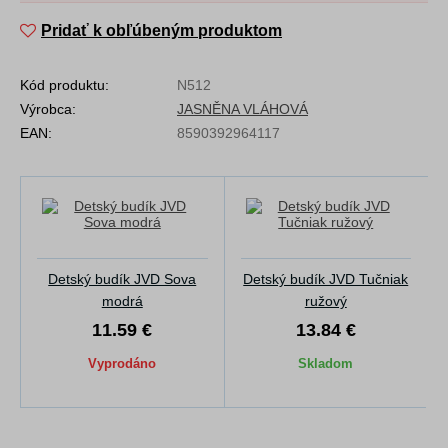
Pridať k obľúbeným produktom
Kód produktu:
N512
Výrobca:
JASNĚNA VLÁHOVÁ
EAN:
8590392964117
Detský budík JVD Sova
Detský budík JVD Tučniak
modrá
ružový
11.59 €
13.84 €
Vyprodáno
Skladom