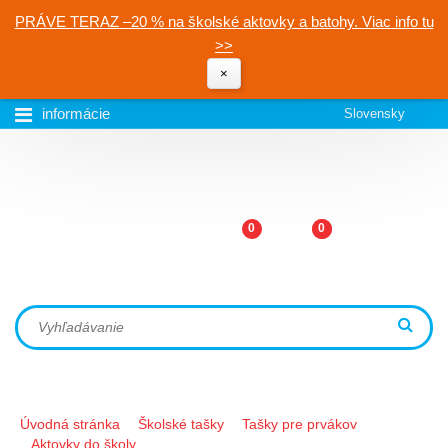
PRÁVE TERAZ –20 % na školské aktovky a batohy. Viac info tu
>>
×
informácie
Slovensky
0
0
Úvodná stránka
Školské tašky
Tašky pre prvákov
Aktovky do školy