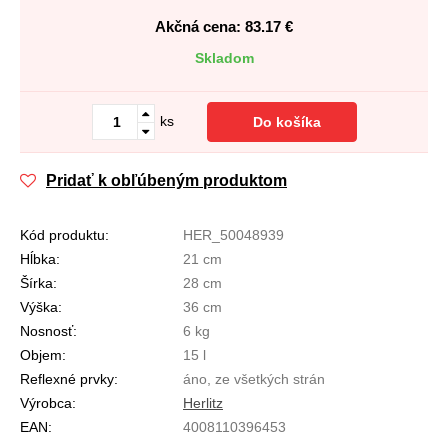
Akčná cena: 83.17
€
Skladom
ks
Do košíka
Pridať k obľúbeným produktom
Kód produktu:
HER_50048939
Hĺbka:
21 cm
Šírka:
28 cm
Výška:
36 cm
Nosnosť:
6 kg
Objem:
15 l
Reflexné prvky:
áno, ze všetkých strán
Výrobca:
Herlitz
EAN:
4008110396453