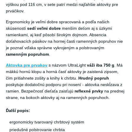
výškou pod 116 cm, v sete patrí medzi najľahšie aktovky pre
prváčikov.
Ergonomicky je veľmi dobre spracovaná a podľa našich
skúseností
sedí veľmi dobre
menším deťom aj s úzkymi
ramienkami, aj keď pôsobí širokým dojmom. Absencia
doťahovacích pásikov na hornej časti ramenných popruhov nie
je poznať vďaka správne vykrojeným a polstrovaným
ramenným popruhom
.
Aktovka pre prvakov
s názvom UltraLight
váži iba 750 g
. Má
mäkkú hornú klopu a horná časť aktovky je zaistená zipsom,
čím pritiahnete zošity a knihy k chrbtu.
Hrudný popruh
poskytuje dodatočnú podporu pri nosení - aktovka neskĺzava z
ramien. Bezpečnosť dieťaťa zaisťujú
reflexné prvky
na prednej
strane, na bokoch aktovky aj na ramenných popruhoch.
Ďalší popis:
ergonomicky tvarovaný chrbtový systém
priedušné polstrovanie chrbta