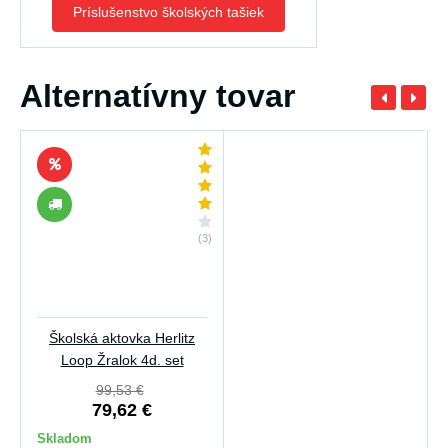
Príslušenstvo školských tašiek
Alternatívny tovar
(3)
Školská aktovka Herlitz
Loop Žralok 4d. set
99,53 €
79,62 €
Skladom