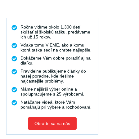
Ročne vidíme okolo 1.300 detí
skúšať si školskú tašku, predávame
ich už 15 rokov.
Vďaka tomu VIEME, ako a komu
ktorá taška sedí na chrbte najlepšie.
Dokážeme Vám dobre poradiť aj na
diaľku.
Pravidelne publikujeme články do
našej poradne, kde riešime
najčastejšie problémy.
Máme najširší výber online a
spolupracujeme s 25 výrobcami.
Natáčame videá, ktoré Vám
pomáhajú pri výbere a rozhodovaní.
Obráťte sa na nás