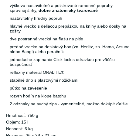
výškovo nastaviteľné a polstrované ramenné popruhy
správnej šírky,
dobre anatomicky tvarované
nastaviteľný hrudný popruh
hlavné vrecko s deliacou prepážkou na knihy alebo dosky na
zošity
dve postranné vrecká na fľašu na pitie
predné vrecko na desiatový box (zn. Herlitz, zn. Hama, Arsuna
alebo Baagl) alebo peračník
jednoduché zapínanie Click lock s odrazkou pre väčšiu
bezpečnosť
reflexný materiál ORALITE®
stabilné dno s plastovými nožičkami
pútko na zavesenie
rozvrh hodín na klope batohu
2 odznaky na suchý zips - vymeniteľné, možno dokúpiť ďalšie
Hmotnosť: 750 g
Objem: 15 l
Nosnosť: 6 kg
Rozmery: 36 x 28 x 21 cm