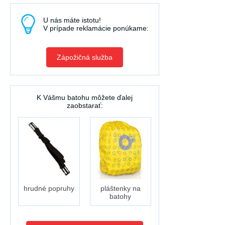
U nás máte istotu!
V prípade reklamácie ponúkame:
Zápožičná služba
K Vášmu batohu môžete ďalej
zaobstarať:
hrudné popruhy
pláštenky na
batohy