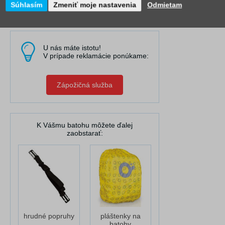
Obráťte sa na nás
Súhlasím
Zmeniť moje nastavenia
Odmietam
U nás máte istotu!
V prípade reklamácie ponúkame:
Zápožičná služba
K Vášmu batohu môžete ďalej
zaobstarať:
hrudné popruhy
pláštenky na
batohy