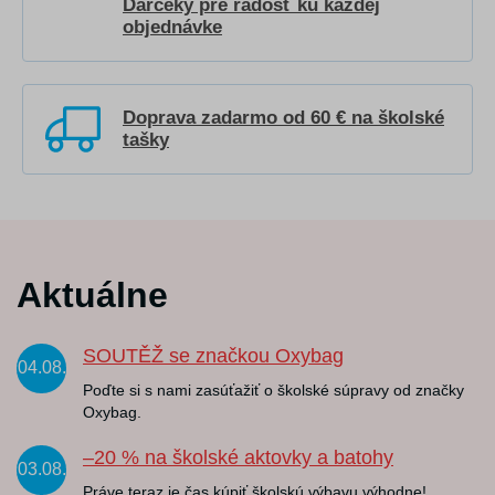
Darčeky pre radosť ku každej
objednávke
Doprava zadarmo od 60 € na školské
tašky
Aktuálne
SOUTĚŽ se značkou Oxybag
04.08.
Poďte si s nami zasúťažiť o školské súpravy od značky
Oxybag.
–20 % na školské aktovky a batohy
03.08.
Práve teraz je čas kúpiť školskú výbavu výhodne!