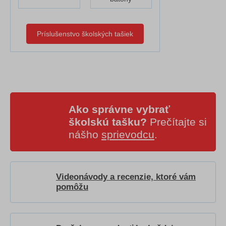
Príslušenstvo školských tašiek
Ako správne vybrať
školskú tašku?
Prečítajte si
nášho
sprievodcu
.
Videonávody a recenzie, ktoré vám
pomôžu