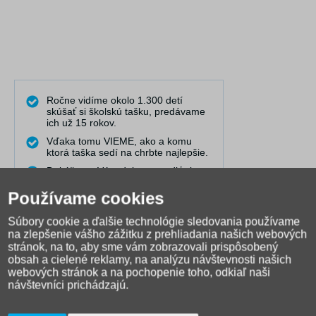
Ročne vidíme okolo 1.300 detí
skúšať si školskú tašku, predávame
ich už 15 rokov.
Vďaka tomu VIEME, ako a komu
ktorá taška sedí na chrbte najlepšie.
Dokážeme Vám dobre poradiť aj na
diaľku.
Používame cookies
Pravidelne publikujeme články do
našej poradne, kde riešime
Súbory cookie a ďalšie technológie sledovania používame
najčastejšie problémy.
na zlepšenie vášho zážitku z prehliadania našich webových
Máme najširší výber online a
stránok, na to, aby sme vám zobrazovali prispôsobený
spolupracujeme s 25 výrobcami.
obsah a cielené reklamy, na analýzu návštevnosti našich
Natáčame videá, ktoré Vám
webových stránok a na pochopenie toho, odkiaľ naši
pomáhajú pri výbere a rozhodovaní.
návštevníci prichádzajú.