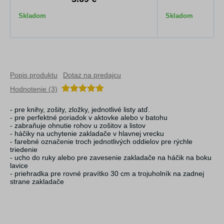
Skladom
Skladom
Popis produktu
Dotaz na predajcu
Hodnotenie (3)
- pre knihy, zošity, zložky, jednotlivé listy atď.
- pre perfektné poriadok v aktovke alebo v batohu
- zabraňuje ohnutie rohov u zošitov a listov
- háčiky na uchytenie zakladače v hlavnej vrecku
- farebné označenie troch jednotlivých oddielov pre rýchle
triedenie
- ucho do ruky alebo pre zavesenie zakladače na háčik na boku
lavice
- priehradka pre rovné pravítko 30 cm a trojuholník na zadnej
strane zakladače