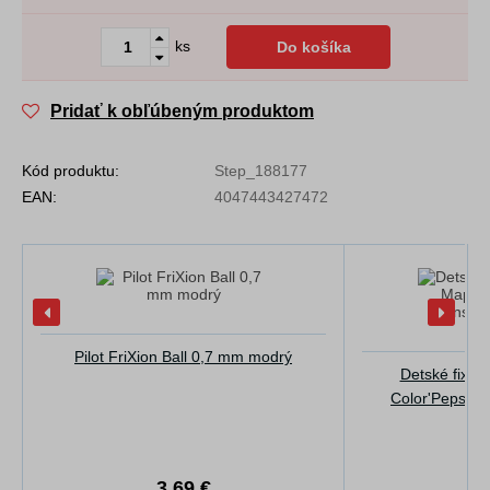
ks
Do košíka
Pridať k obľúbeným produktom
Kód produktu:
Step_188177
EAN:
4047443427472
Pilot FriXion Ball 0,7 mm modrý
Detské fixky
Color'Peps Mo
3.69 €
9