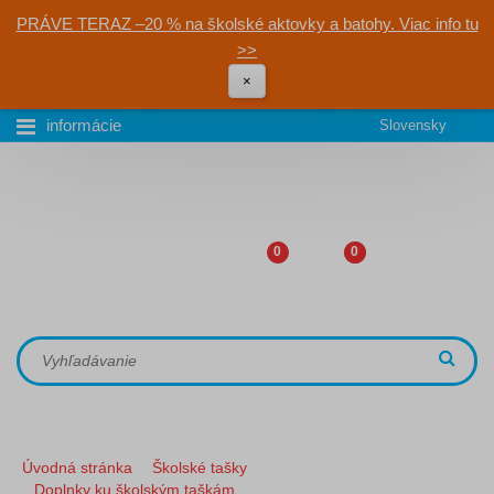
PRÁVE TERAZ –20 % na školské aktovky a batohy. Viac info tu
>>
×
informácie
Slovensky
0
0
Úvodná stránka
Školské tašky
Doplnky ku školským taškám