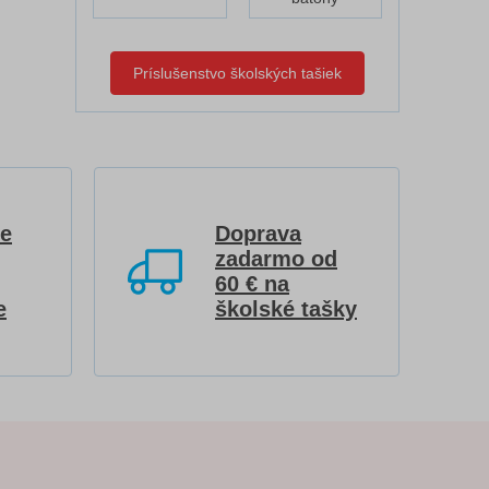
Príslušenstvo školských tašiek
re
Doprava
zadarmo od
60 € na
e
školské tašky