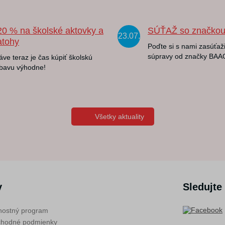
20 % na školské aktovky a
SÚŤAŽ so značko
23.07.
atohy
Poďte si s nami zasúťaži
súpravy od značky BAA
áve teraz je čas kúpiť školskú
bavu výhodne!
Všetky aktuality
v
Sledujte
nostný program
hodné podmienky