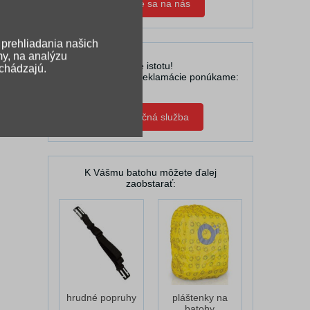
Obráťte sa na nás
 prehliadania našich
my, na analýzu
U nás máte istotu!
ichádzajú.
V prípade reklamácie ponúkame:
Zápožičná služba
K Vášmu batohu môžete ďalej
zaobstarať:
hrudné popruhy
pláštenky na
batohy