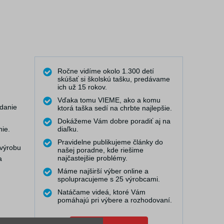
Ročne vidíme okolo 1.300 detí
skúšať si školskú tašku, predávame
ich už 15 rokov.
Vďaka tomu VIEME, ako a komu
adanie
ktorá taška sedí na chrbte najlepšie.
Dokážeme Vám dobre poradiť aj na
nie.
diaľku.
Pravidelne publikujeme články do
 výrobu
našej poradne, kde riešime
najčastejšie problémy.
a
Máme najširší výber online a
spolupracujeme s 25 výrobcami.
Natáčame videá, ktoré Vám
pomáhajú pri výbere a rozhodovaní.