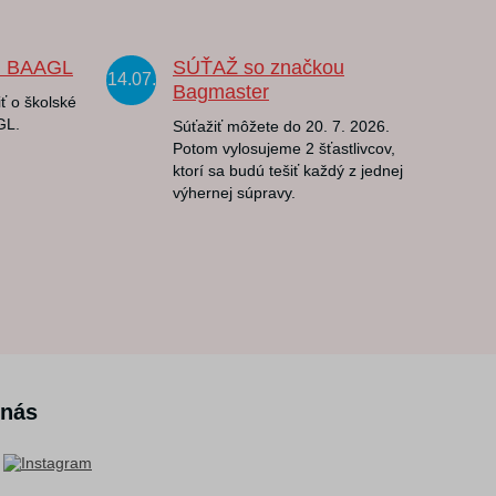
u BAAGL
SÚŤAŽ so značkou
14.07.
Bagmaster
ť o školské
GL.
Súťažiť môžete do 20. 7. 2026.
Potom vylosujeme 2 šťastlivcov,
ktorí sa budú tešiť každý z jednej
výhernej súpravy.
 nás