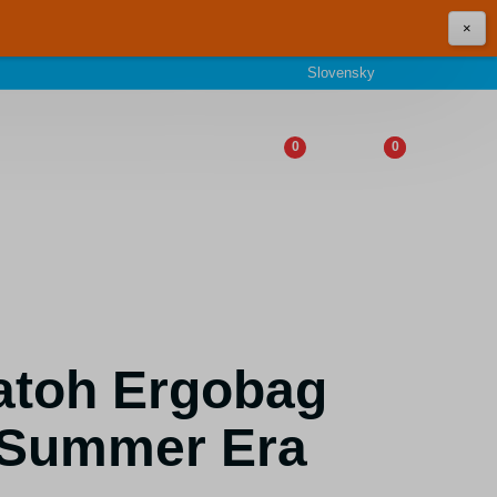
×
Slovensky
0
0
atoh Ergobag
 Summer Era