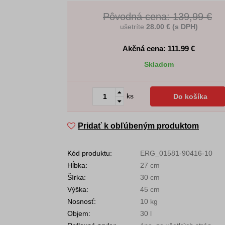
Pôvodná cena: 139,99 €
ušetríte
28.00 € (s DPH)
Akčná cena: 111.99
€
Skladom
ks
Do košíka
Pridať k obľúbeným produktom
Kód produktu:
ERG_01581-90416-10
Hĺbka:
27 cm
Šírka:
30 cm
Výška:
45 cm
Nosnosť:
10 kg
Objem:
30 l