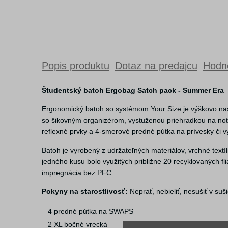
Popis produktu
Dotaz na predajcu
Hodno
Študentský batoh Ergobag Satch pack - Summer Era
Ergonomický batoh so systémom Your Size je výškovo na
so šikovným organizérom, vystuženou priehradkou na not
reflexné prvky a 4-smerové predné pútka na prívesky či 
Batoh je vyrobený z udržateľných materiálov, vrchné text
jedného kusu bolo využitých približne 20 recyklovaných 
impregnácia bez PFC.
Pokyny na starostlivosť:
Neprať, nebieliť, nesušiť v suši
4 predné pútka na SWAPS
2 XL bočné vrecká