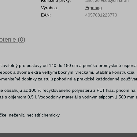
Reflexné prvky:
áno, ze všetkých strán
Výrobca:
Ergobag
EAN:
4057081223770
tenie (0)
staviteľný pre postavy od 140 do 180 cm a ponúka premyslené uspori
ebook a dvoma extra veľkými bočnými vreckami. Stabilná konštrukcia,
vymeniteľné doplnky zaisťujú pohodlné a praktické každodenné používa
ílie obsahujú až 100 % recyklovaného polyesteru z PET fliaš, pričom na
fliaš s objemom 0,5 l. Vodoodolný materiál s vodným stĺpcom 1 500 mm 
čke, nežehliť, nečistiť chemicky