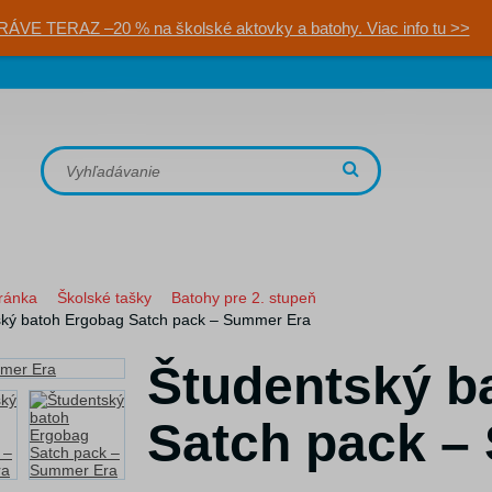
RÁVE TERAZ –20 % na školské aktovky a batohy. Viac info tu >>
ránka
Školské tašky
Batohy pre 2. stupeň
ský batoh Ergobag Satch pack – Summer Era
Študentský b
Satch pack –