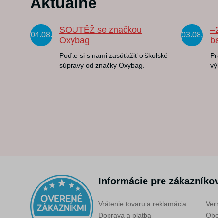
Aktuálne
SOUTĚŽ se značkou
–
04.08.
03.08.
Oxybag
b
Poďte si s nami zasúťažiť o školské
Pr
súpravy od značky Oxybag.
vý
Informácie pre zákazníko
Vrátenie tovaru a reklamácia
Ver
Doprava a platba
Obc