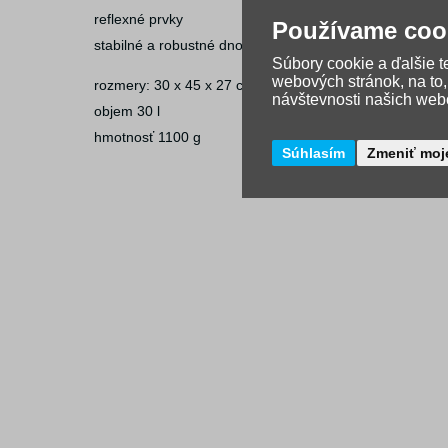
reflexné prvky
Používame coo
stabilné a robustné dno
Súbory cookie a ďalšie 
webových stránok, na to
rozmery: 30 x 45 x 27 cm (Š/V/H)
návštevnosti našich webo
objem 30 l
hmotnosť 1100 g
Súhlasím
Zmeniť moj