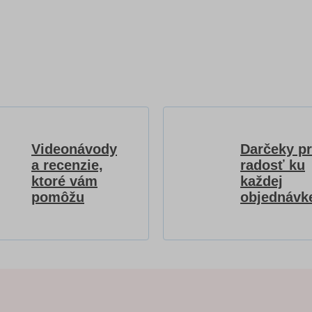
Videonávody
Darčeky p
a recenzie,
radosť ku
ktoré vám
každej
pomôžu
objednávk