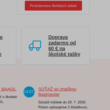
Príslušenstvo školských tašiek
re
Doprava
zadarmo od
60 € na
e
školské tašky
u BAAGL
SÚŤAŽ so značkou
14.07.
Bagmaster
ť o školské
GL.
Súťažiť môžete do 20. 7. 2026.
Potom vylosujeme 2 šťastlivcov,