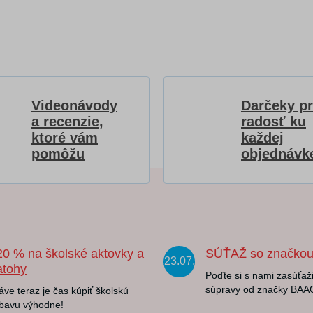
Videonávody
Darčeky p
a recenzie,
radosť ku
ktoré vám
každej
pomôžu
objednávk
20 % na školské aktovky a
SÚŤAŽ so značko
23.07.
atohy
Poďte si s nami zasúťaži
súpravy od značky BAA
áve teraz je čas kúpiť školskú
bavu výhodne!