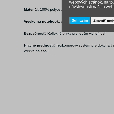
webových stránok, na to
návštevnosti našich webo
Materiál:
100% polyester (vodeodolný a oteruvzdorný)
Súhlasím
Zmeniť moj
Vrecko na notebook:
Áno, polstrované (pre zariadenia 
Bezpečnosť:
Reflexné prvky pre lepšiu viditeľnosť
Hlavné prednosti:
Trojkomorový systém pre dokonalý p
vrecká na fľašu