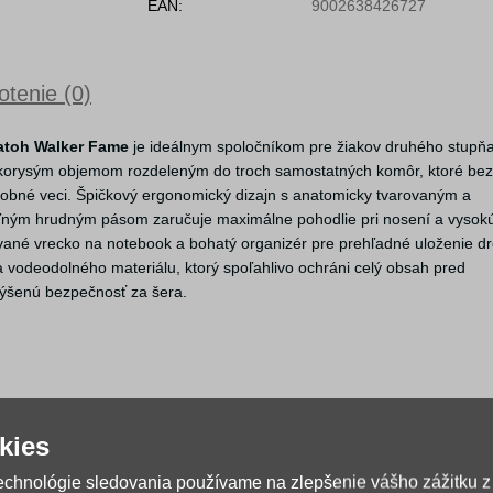
EAN:
9002638426727
tenie (0)
atoh Walker Fame
je ideálnym spoločníkom pre žiakov druhého stupň
eľkorysým objemom rozdeleným do troch samostatných komôr, ktoré bez
sobné veci. Špičkový ergonomický dizajn s anatomicky tvarovaným a
eľným hrudným pásom zaručuje maximálne pohodlie pri nosení a vysok
ované vrecko na notebook a bohatý organizér pre prehľadné uloženie d
a vodeodolného materiálu, ktorý spoľahlivo ochráni celý obsah pred
zvýšenú bezpečnosť za šera.
kies
technológie sledovania používame na zlepšenie vášho zážitku z