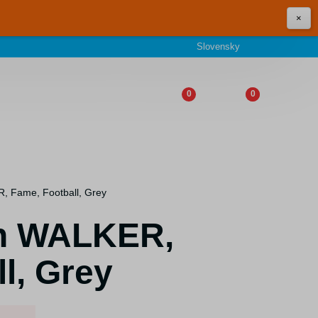
×
Slovensky
0
0
, Fame, Football, Grey
oh WALKER,
l, Grey