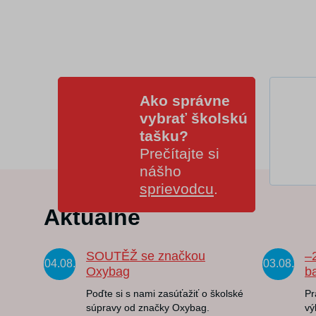
Ako správne
vybrať školskú
tašku?
Prečítajte si
nášho
sprievodcu
.
Aktuálne
SOUTĚŽ se značkou
–
04.08.
03.08.
Oxybag
b
Poďte si s nami zasúťažiť o školské
Pr
súpravy od značky Oxybag.
vý