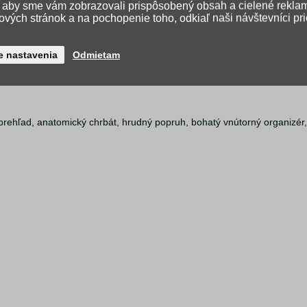
, aby sme vám zobrazovali prispôsobený obsah a cielené rekla
vých stránok a na pochopenie toho, odkiaľ naši návštevníci pr
e nastavenia
Odmietam
do veľkosti 15")
rehľad, anatomický chrbát, hrudný popruh, bohatý vnútorný organizér