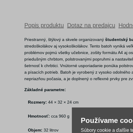
Popis produktu
Dotaz na predajcu
Hodno
Priestranný, štýlový a skvele organizovaný
študentský b
stredoškolákov aj vysokoškolákov. Tento batoh vyniká v
problémov pojmú všetky učebnice, zošity formátu A4 aj o
priedušným chrbtom, polstrovanými popruhmi a nastavit
šetrnosť k chrbtici. Vnútorné usporiadanie ponúka polstr
a písacích potrieb. Batoh je vyrobený z vysoko odolného 
nepriazňou počasia, a je doplnený o reflexné prvky pre 
Základné parametre:
Rozmery:
44 × 32 × 24 cm
Hmotnosť:
cca 960 g
Používame coo
Súbory cookie a ďalšie 
Objem:
32 litrov