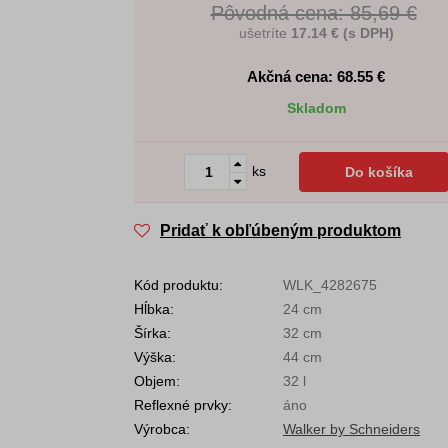
Pôvodná cena: 85,69 €
ušetríte
17.14 € (s DPH)
Akčná cena: 68.55
€
Skladom
ks
Do košíka
Pridať k obľúbeným produktom
Kód produktu:
WLK_4282675
Hĺbka:
24 cm
Šírka:
32 cm
Výška:
44 cm
Objem:
32 l
Reflexné prvky:
áno
Výrobca:
Walker by Schneiders