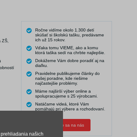
Ročne vidíme okolo 1.300 detí
skúšať si školskú tašku, predávame
ich už 15 rokov.
a ZŠ,
Vďaka tomu VIEME, ako a komu
ktorá taška sedí na chrbte najlepšie.
Dokážeme Vám dobre poradiť aj na
ú
diaľku.
robností
Pravidelne publikujeme články do
našej poradne, kde riešime
najčastejšie problémy.
Máme najširší výber online a
spolupracujeme s 25 výrobcami.
Natáčame videá, ktoré Vám
pomáhajú pri výbere a rozhodovaní.
Obráťte sa na nás
 prehliadania našich