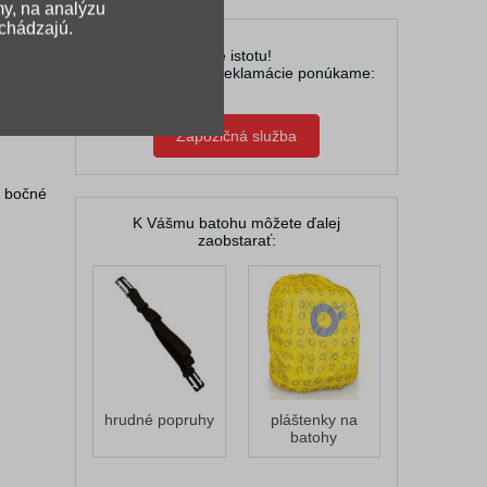
my, na analýzu
ichádzajú.
U nás máte istotu!
V prípade reklamácie ponúkame:
Zápožičná služba
, bočné
K Vášmu batohu môžete ďalej
zaobstarať:
hrudné popruhy
pláštenky na
batohy