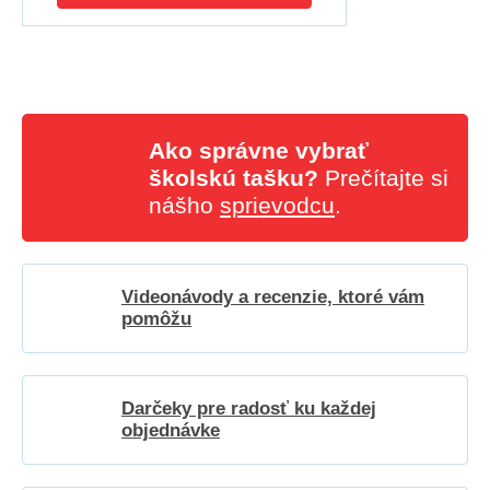
Ako správne vybrať
školskú tašku?
Prečítajte si
nášho
sprievodcu
.
Videonávody a recenzie, ktoré vám
pomôžu
Darčeky pre radosť ku každej
objednávke