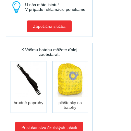
U nás máte istotu!
V prípade reklamácie ponúkame:
Zápožičná služba
K Vášmu batohu môžete ďalej
zaobstarať:
hrudné popruhy
pláštenky na
batohy
Príslušenstvo školských tašiek