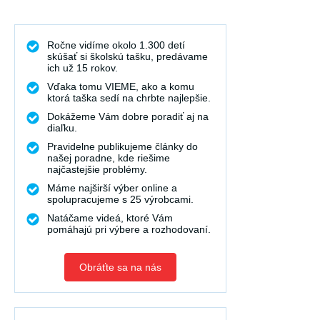
Ročne vidíme okolo 1.300 detí
skúšať si školskú tašku, predávame
ich už 15 rokov.
Vďaka tomu VIEME, ako a komu
ktorá taška sedí na chrbte najlepšie.
Dokážeme Vám dobre poradiť aj na
diaľku.
Pravidelne publikujeme články do
našej poradne, kde riešime
najčastejšie problémy.
Máme najširší výber online a
spolupracujeme s 25 výrobcami.
Natáčame videá, ktoré Vám
pomáhajú pri výbere a rozhodovaní.
Obráťte sa na nás