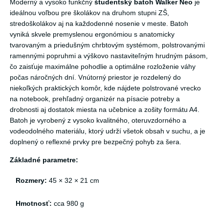
Moderný a vysoko funkčný
študentský batoh Walker Neo
je
ideálnou voľbou pre školákov na druhom stupni ZŠ,
stredoškolákov aj na každodenné nosenie v meste. Batoh
vyniká skvele premyslenou ergonómiou s anatomicky
tvarovaným a priedušným chrbtovým systémom, polstrovanými
ramennými popruhmi a výškovo nastaviteľným hrudným pásom,
čo zaisťuje maximálne pohodlie a optimálne rozloženie váhy
počas náročných dní. Vnútorný priestor je rozdelený do
niekoľkých praktických komôr, kde nájdete polstrované vrecko
na notebook, prehľadný organizér na písacie potreby a
drobnosti aj dostatok miesta na učebnice a zošity formátu A4.
Batoh je vyrobený z vysoko kvalitného, oteruvzdorného a
vodeodolného materiálu, ktorý udrží všetok obsah v suchu, a je
doplnený o reflexné prvky pre bezpečný pohyb za šera.
Základné parametre:
Rozmery:
45 × 32 × 21 cm
Hmotnosť:
cca 980 g