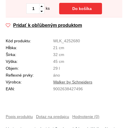
ks
Do košíka
Pridať k obľúbeným produktom
Kód produktu:
WLK_4252680
Hĺbka:
21 cm
Šírka:
32 cm
Výška:
45 cm
Objem:
29 l
Reflexné prvky:
áno
Výrobca:
Walker by Schneiders
EAN:
9002638427496
Popis produktu
Dotaz na predajcu
Hodnotenie (0)