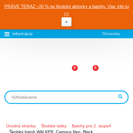
PRÁVE TERAZ –20 % na školské aktovky a batohy. Viac info tu
>>
×
informácie
Slovensky
0
0
Úvodná stránka
Školské tašky
Batohy pre 2. stupeň
Školský batoh WALKER, Campus Neo, Black