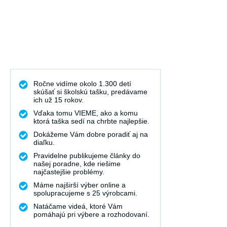
Ročne vidíme okolo 1.300 detí
skúšať si školskú tašku, predávame
ich už 15 rokov.
Vďaka tomu VIEME, ako a komu
ktorá taška sedí na chrbte najlepšie.
Dokážeme Vám dobre poradiť aj na
diaľku.
Pravidelne publikujeme články do
našej poradne, kde riešime
najčastejšie problémy.
Máme najširší výber online a
spolupracujeme s 25 výrobcami.
Natáčame videá, ktoré Vám
pomáhajú pri výbere a rozhodovaní.