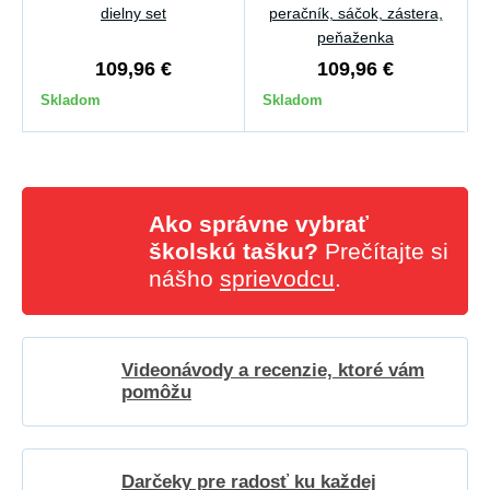
dielny set
peračník, sáčok, zástera,
peňaženka
109,96 €
109,96 €
Skladom
Skladom
Ako správne vybrať
školskú tašku?
Prečítajte si
nášho
sprievodcu
.
Videonávody a recenzie, ktoré vám
pomôžu
Darčeky pre radosť ku každej