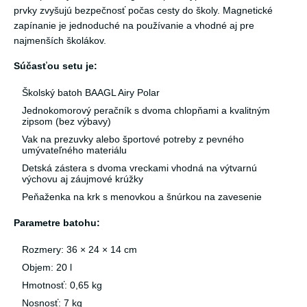
prvky zvyšujú bezpečnosť počas cesty do školy. Magnetické
zapínanie je jednoduché na používanie a vhodné aj pre
najmenších školákov.
Súčasťou setu je:
Školský batoh BAAGL Airy Polar
Jednokomorový peračník s dvoma chlopňami a kvalitným
zipsom (bez výbavy)
Vak na prezuvky alebo športové potreby z pevného
umývateľného materiálu
Detská zástera s dvoma vreckami vhodná na výtvarnú
výchovu aj záujmové krúžky
Peňaženka na krk s menovkou a šnúrkou na zavesenie
Parametre batohu:
Rozmery: 36 × 24 × 14 cm
Objem: 20 l
Hmotnosť: 0,65 kg
Nosnosť: 7 kg