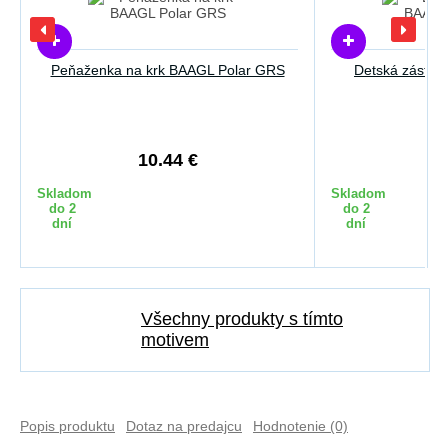
Peňaženka na krk BAAGL Polar GRS
Detská záster
10.44 €
1
Skladom
Skladom
do 2
do 2
dní
dní
Všechny produkty s tímto
motivem
Popis produktu
Dotaz na predajcu
Hodnotenie (0)