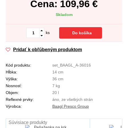
Cena:
109,96
€
Skladom
ks
Do košíka
Pridať k obľúbeným produktom
Kód produktu:
set_BAAGL_A-36016
Hĺbka:
14 cm
Výška:
36 cm
Nosnosť:
7 kg
Objem:
20 l
Reflexné prvky:
áno, ze všetkých strán
Výrobca:
Baagl Presco Group
Súvisiace produkty