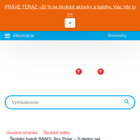
PRÁVE TERAZ –20 % na školské aktovky a batohy. Viac info tu
>>
×
informácie
Slovensky
0
0
Úvodná stránka
Školské tašky
Školský batoh BAAGL Airy Polar – 5-dielny set