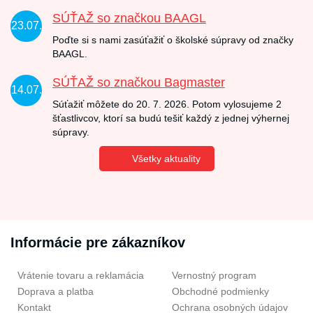
SÚŤAŽ so značkou BAAGL
23.07.
Poďte si s nami zasúťažiť o školské súpravy od značky
BAAGL.
SÚŤAŽ so značkou Bagmaster
14.07.
Súťažiť môžete do 20. 7. 2026. Potom vylosujeme 2
šťastlivcov, ktorí sa budú tešiť každý z jednej výhernej
súpravy.
Všetky aktuality
Informácie pre zákazníkov
Vrátenie tovaru a reklamácia
Vernostný program
Doprava a platba
Obchodné podmienky
Kontakt
Ochrana osobných údajov