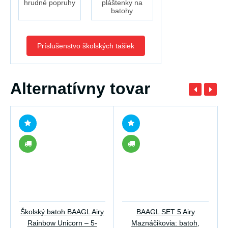
hrudné popruhy
pláštenky na
batohy
Príslušenstvo školských tašiek
Alternatívny tovar
Školský batoh BAAGL Airy
BAAGL SET 5 Airy
Rainbow Unicorn – 5-
Maznáčikovia: batoh,