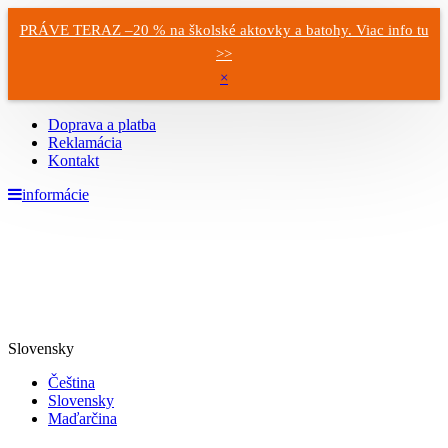
PRÁVE TERAZ –20 % na školské aktovky a batohy. Viac info tu
>>
×
Doprava a platba
Reklamácia
Kontakt
informácie
Slovensky
Čeština
Slovensky
Maďarčina