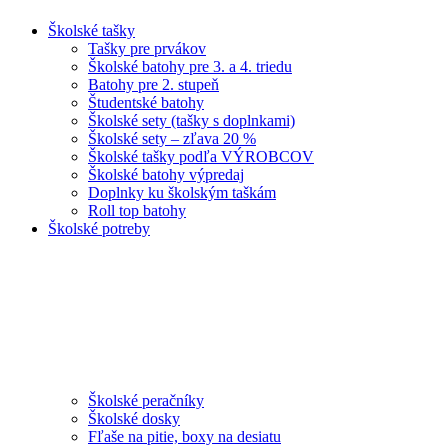
Školské tašky
Tašky pre prvákov
Školské batohy pre 3. a 4. triedu
Batohy pre 2. stupeň
Študentské batohy
Školské sety (tašky s doplnkami)
Školské sety – zľava 20 %
Školské tašky podľa VÝROBCOV
Školské batohy výpredaj
Doplnky ku školským taškám
Roll top batohy
Školské potreby
Školské peračníky
Školské dosky
Fľaše na pitie, boxy na desiatu