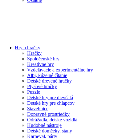
Ostatné
Hry a hračky
Hračky
Spoločenské hry
Kreatívne hry
Vzdelávacie a experimentálne hry
Albi, kúzelné čítanie
Detské drevené hračky
Plyšové hračky
Puzzle
Detské hry pre dievčatá
Detské hry pre chlapcov
Stavebnice
Dopravné prostriedky
Odrážadlá, detské vozidlá
Hudobné nástroje
Detské domčeky, stany
Karneval, párty