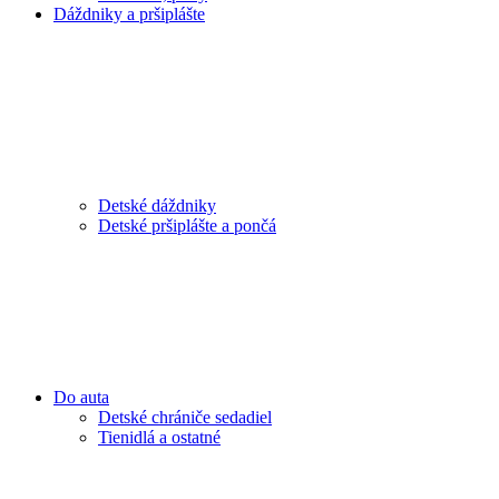
Dáždniky a pršiplášte
Detské dáždniky
Detské pršiplášte a pončá
Do auta
Detské chrániče sedadiel
Tienidlá a ostatné