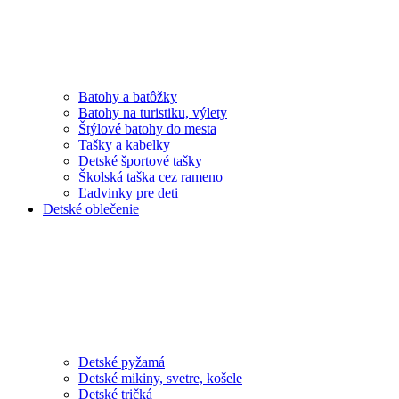
Batohy a batôžky
Batohy na turistiku, výlety
Štýlové batohy do mesta
Tašky a kabelky
Detské športové tašky
Školská taška cez rameno
Ľadvinky pre deti
Detské oblečenie
Detské pyžamá
Detské mikiny, svetre, košele
Detské tričká