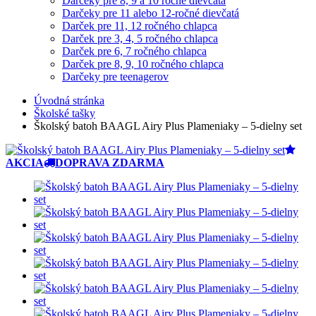
Darčeky pre 8, 9 a 10 ročné dievčatá
Darčeky pre 11 alebo 12-ročné dievčatá
Darček pre 11, 12 ročného chlapca
Darček pre 3, 4, 5 ročného chlapca
Darček pre 6, 7 ročného chlapca
Darček pre 8, 9, 10 ročného chlapca
Darčeky pre teenagerov
Úvodná stránka
Školské tašky
Školský batoh BAAGL Airy Plus Plameniaky – 5-dielny set
AKCIA
DOPRAVA ZDARMA