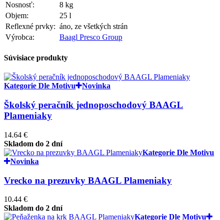
Nosnosť:
8 kg
Objem:
25 l
Reflexné prvky:
áno, ze všetkých strán
Výrobca:
Baagl Presco Group
Súvisiace produkty
Kategorie Dle Motivu
Novinka
Školský peračník jednoposchodový BAAGL
Plameniaky
14.64 €
Skladom do 2 dní
Kategorie Dle Motivu
Novinka
Vrecko na prezuvky BAAGL Plameniaky
10.44 €
Skladom do 2 dní
Kategorie Dle Motivu