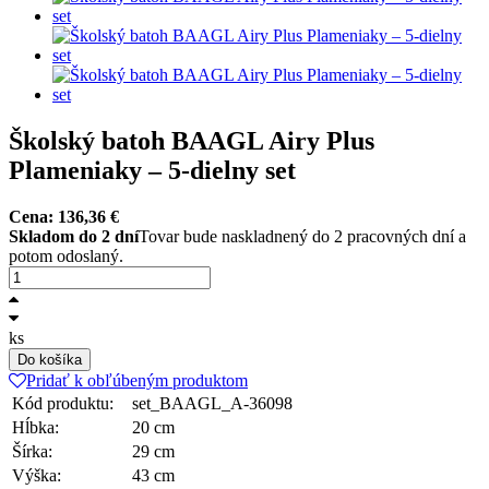
Školský batoh BAAGL Airy Plus
Plameniaky – 5-dielny set
Cena:
136,36
€
Skladom do 2 dní
Tovar bude naskladnený do 2 pracovných dní a
potom odoslaný.
ks
Do košíka
Pridať k obľúbeným produktom
Kód produktu:
set_BAAGL_A-36098
Hĺbka:
20 cm
Šírka:
29 cm
Výška:
43 cm