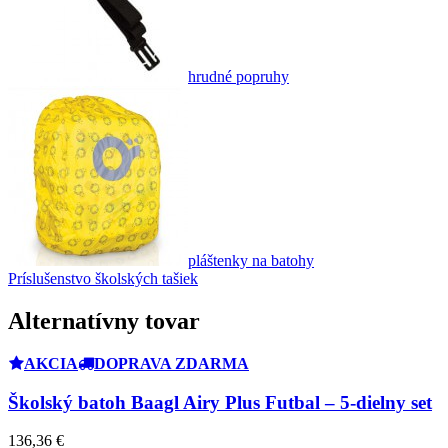
hrudné popruhy
pláštenky na batohy
Príslušenstvo školských tašiek
Alternatívny tovar
AKCIA
DOPRAVA ZDARMA
Školský batoh Baagl Airy Plus Futbal – 5-dielny set
136,36 €