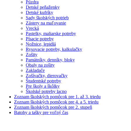
Púzdra
Detské peňaženky
Detské kufríky
Sady školských potrieb
Zástery na maľovanie
Vrecká
Pastelky, maliarske potreby
Písacie potreby
Nožnice, lepidlá
Rysovacie potreby, kalkulačky
Zošity
Pamätníky, denníky, bloky
Obaly na zošity
Zakladače
Zošívačky, dierovačky
Študentské potreby
Pre školy a škôlky
Školské potreby lacno
Zoznam školských pomôcok pre 1. až 3. triedu
Zoznam školských pomôcok pre 4. a 5. triedu
Zoznam školských pomôcok pre 2. stupeň
Batohy a tašky pre voľný čas