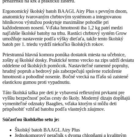
peňaženku na krk a praktickú zásteru.
Ergonomický školský batoh BAAGL Airy Plus s pevným dnom,
anatomicky tvarovaným chrbtovým systémom a integrovanou
hliníkovou výstužou poskytuje maximálne pohodlie pri
každodennom nosení. Vďaka hmotnosti iba 1,2 kg patrí medzi
najľahšie školské batohy na trhu. Rastúci chrbtový systém Grow
umožňuje nastavenie podľa výšky dieťaťa, takže tento školský
batoh pre 1. triedu vydrží niekoľko školských rokov.
Priestranná hlavná komora ponúka dostatok miesta na učebnice,
zošity aj školské dosky. Praktické termo vrecko na zips udrží desiatu
oddelene od školských pomôcok. Nastaviteľné ramenné popruhy,
hrudný popruh a bedrový pás zabezpečujú správne rozloženie
hmotnosti a pohodlné nosenie. Bočné vrecká na fľašu sú zaistené
elastickou gumou proti vypadnutiu.
Táto školská taška pre deti je vybavená reflexnými prvkami pre
vyššiu bezpečnosť počas cesty do školy. Moderný dizajn dopĺňajú
vymeniteľné odznaky Baaglies, vďaka ktorým si môžu deti
prispôsobiť vzhľad batohu podľa vlastných záujmov.
Súčasťou školského setu je:
Školský batoh BAAGL Airy Plus
Jednokomorový peračník s dvoma chlopňami a kvalitným