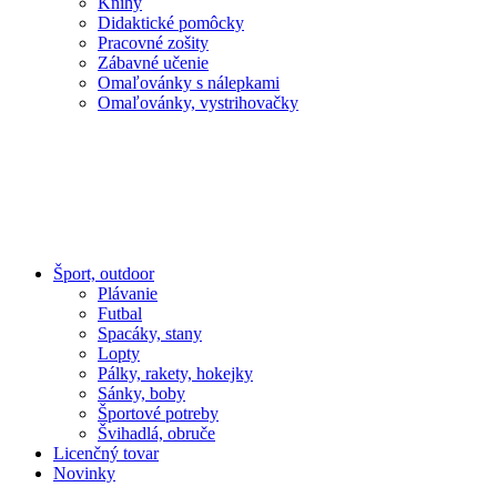
Knihy
Didaktické pomôcky
Pracovné zošity
Zábavné učenie
Omaľovánky s nálepkami
Omaľovánky, vystrihovačky
Šport, outdoor
Plávanie
Futbal
Spacáky, stany
Lopty
Pálky, rakety, hokejky
Sánky, boby
Športové potreby
Švihadlá, obruče
Licenčný tovar
Novinky