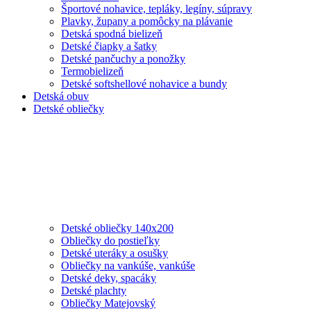
Športové nohavice, tepláky, legíny, súpravy
Plavky, župany a pomôcky na plávanie
Detská spodná bielizeň
Detské čiapky a šatky
Detské pančuchy a ponožky
Termobielizeň
Detské softshellové nohavice a bundy
Detská obuv
Detské obliečky
Detské obliečky 140x200
Obliečky do postieľky
Detské uteráky a osušky
Obliečky na vankúše, vankúše
Detské deky, spacáky
Detské plachty
Obliečky Matejovský