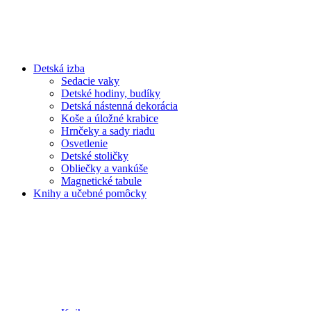
Detská izba
Sedacie vaky
Detské hodiny, budíky
Detská nástenná dekorácia
Koše a úložné krabice
Hrnčeky a sady riadu
Osvetlenie
Detské stoličky
Obliečky a vankúše
Magnetické tabule
Knihy a učebné pomôcky