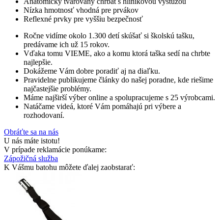
Anatomicky tvarovaný chrbát s hliníkovou výstužou
Nízka hmotnosť vhodná pre prvákov
Reflexné prvky pre vyššiu bezpečnosť
Ročne vidíme okolo 1.300 detí skúšať si školskú tašku,
predávame ich už 15 rokov.
Vďaka tomu VIEME, ako a komu ktorá taška sedí na chrbte
najlepšie.
Dokážeme Vám dobre poradiť aj na diaľku.
Pravidelne publikujeme články do našej poradne, kde riešime
najčastejšie problémy.
Máme najširší výber online a spolupracujeme s 25 výrobcami.
Natáčame videá, ktoré Vám pomáhajú pri výbere a
rozhodovaní.
Obráťte sa na nás
U nás máte istotu!
V prípade reklamácie ponúkame:
Zápožičná služba
K Vášmu batohu môžete ďalej zaobstarať: