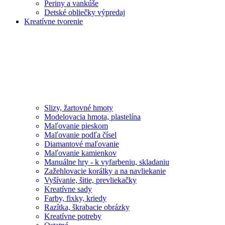
Periny a vankúše
Detské obliečky výpredaj
Kreatívne tvorenie
Slizy, žartovné hmoty
Modelovacia hmota, plastelína
Maľovanie pieskom
Maľovanie podľa čísel
Diamantové maľovanie
Maľovanie kamienkov
Manuálne hry - k vyfarbeniu, skladaniu
Zažehlovacie korálky a na navliekanie
Vyšívanie, šitie, prevliekačky
Kreatívne sady
Farby, fixky, kriedy
Razítka, škrabacie obrázky
Kreatívne potreby