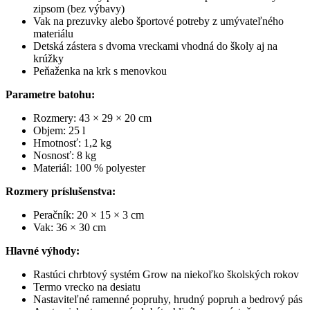
zipsom (bez výbavy)
Vak na prezuvky alebo športové potreby z umývateľného
materiálu
Detská zástera s dvoma vreckami vhodná do školy aj na
krúžky
Peňaženka na krk s menovkou
Parametre batohu:
Rozmery: 43 × 29 × 20 cm
Objem: 25 l
Hmotnosť: 1,2 kg
Nosnosť: 8 kg
Materiál: 100 % polyester
Rozmery príslušenstva:
Peračník: 20 × 15 × 3 cm
Vak: 36 × 30 cm
Hlavné výhody:
Rastúci chrbtový systém Grow na niekoľko školských rokov
Termo vrecko na desiatu
Nastaviteľné ramenné popruhy, hrudný popruh a bedrový pás