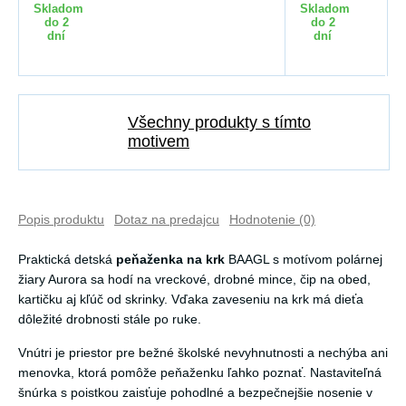
Skladom
Skladom
do 2
do 2
dní
dní
Všechny produkty s tímto
motivem
Popis produktu
Dotaz na predajcu
Hodnotenie (0)
Praktická detská
peňaženka na krk
BAAGL s motívom polárnej
žiary Aurora sa hodí na vreckové, drobné mince, čip na obed,
kartičku aj kľúč od skrinky. Vďaka zaveseniu na krk má dieťa
dôležité drobnosti stále po ruke.
Vnútri je priestor pre bežné školské nevyhnutnosti a nechýba ani
menovka, ktorá pomôže peňaženku ľahko poznať. Nastaviteľná
šnúrka s poistkou zaisťuje pohodlné a bezpečnejšie nosenie v