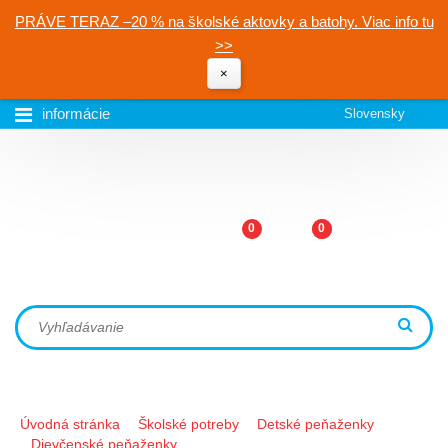
PRÁVE TERAZ –20 % na školské aktovky a batohy. Viac info tu
>>
×
informácie
Slovensky
0
0
Úvodná stránka
Školské potreby
Detské peňaženky
Dievčenské peňaženky