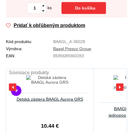
ks
Do košíka
Pridať k obľúbeným produktom
Kód produktu:
BAAGL_A-36028
Výrobca:
Baagl Presco Group
EAN:
8595689360283
Súvisiace produkty
Detská zástera BAAGL Aurora GRS
BAAGL Ško
jednoposcho
10.44 €
1