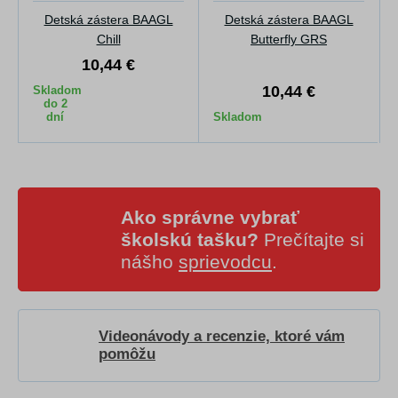
Detská zástera BAAGL
Detská zástera BAAGL
Chill
Butterfly GRS
10,44 €
10,44 €
Skladom
do 2
dní
Skladom
Ako správne vybrať
školskú tašku?
Prečítajte si
nášho
sprievodcu
.
Videonávody a recenzie, ktoré vám
pomôžu