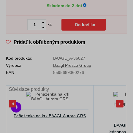
Skladom do 2 dní
ks
Do košíka
Pridať k obľúbeným produktom
Kód produktu:
BAAGL_A-36027
Výrobca:
Baagl Presco Group
EAN:
8595689360276
Súvisiace produkty
Peňaženka na krk BAAGL Aurora GRS
BAAGL Ško
jednoposcho