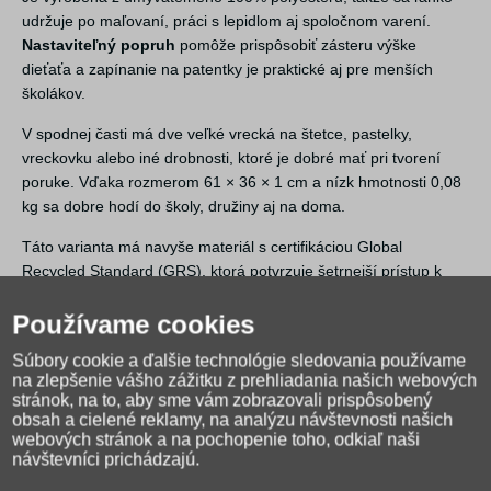
udržuje po maľovaní, práci s lepidlom aj spoločnom varení.
Nastaviteľný popruh
pomôže prispôsobiť zásteru výške
dieťaťa a zapínanie na patentky je praktické aj pre menších
školákov.
V spodnej časti má dve veľké vrecká na štetce, pastelky,
vreckovku alebo iné drobnosti, ktoré je dobré mať pri tvorení
poruke. Vďaka rozmerom 61 × 36 × 1 cm a nízk hmotnosti 0,08
kg sa dobre hodí do školy, družiny aj na doma.
Táto varianta má navyše materiál s certifikáciou Global
Recycled Standard (GRS), ktorá potvrzuje šetrnejší prístup k
životnému prostrediu aj splnenie sociálnych a ekologických
Používame cookies
požiadaviek.
Súbory cookie a ďalšie technológie sledovania používame
Prečo si ho vybrať:
na zlepšenie vášho zážitku z prehliadania našich webových
stránok, na to, aby sme vám zobrazovali prispôsobený
Materiál s certifikáciou GRS je šetrnejšia voľba pre školské
obsah a cielené reklamy, na analýzu návštevnosti našich
tvorenie.
webových stránok a na pochopenie toho, odkiaľ naši
Umývateľný povrch
sa po výtvarných aktivitách ľahko očistí.
návštevníci prichádzajú.
Nastaviteľný popruh
, patentky a dve vrecká zvyšujú