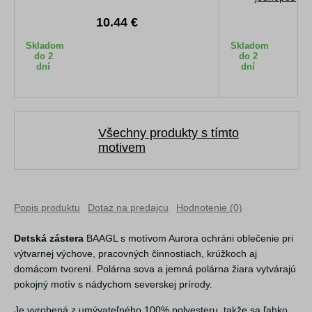
10.44 €
1
Skladom
Skladom
do 2
do 2
dní
dní
Všechny produkty s tímto
motivem
Popis produktu
Dotaz na predajcu
Hodnotenie (0)
Detská zástera
BAAGL s motívom Aurora ochráni oblečenie pri
výtvarnej výchove, pracovných činnostiach, krúžkoch aj
domácom tvorení. Polárna sova a jemná polárna žiara vytvárajú
pokojný motív s nádychom severskej prírody.
Je vyrobená z umývateľného 100% polyesteru, takže sa ľahko