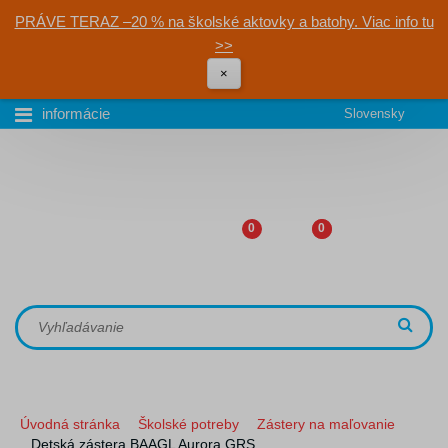
PRÁVE TERAZ –20 % na školské aktovky a batohy. Viac info tu
>>
×
informácie
Slovensky
0
0
Úvodná stránka
Školské potreby
Zástery na maľovanie
Detská zástera BAAGL Aurora GRS