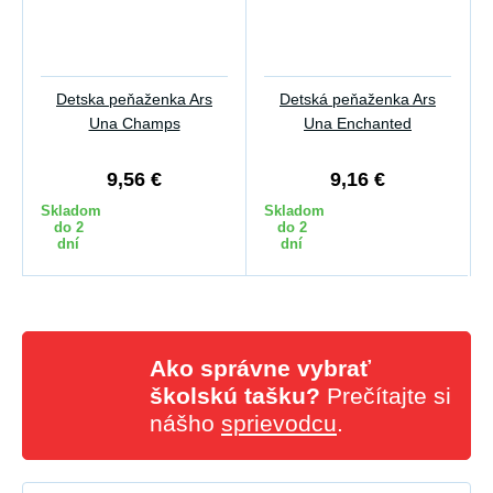
Detska peňaženka Ars
Detská peňaženka Ars
Una Champs
Una Enchanted
9,56 €
9,16 €
Skladom
Skladom
do 2
do 2
dní
dní
Ako správne vybrať
školskú tašku?
Prečítajte si
nášho
sprievodcu
.