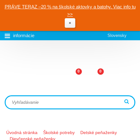
PRÁVE TERAZ –20 % na školské aktovky a batohy. Viac info tu
>>
×
informácie
Slovensky
0
0
Úvodná stránka
Školské potreby
Detské peňaženky
Dievčenské peňaženky