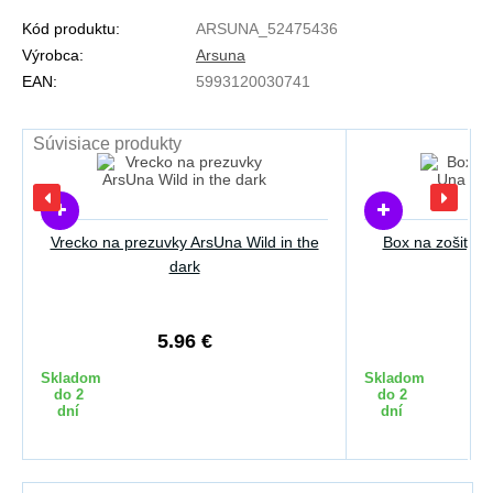
Kód produktu:
ARSUNA_52475436
Výrobca:
Arsuna
EAN:
5993120030741
Súvisiace produkty
Vrecko na prezuvky ArsUna Wild in the
Box na zošity A
dark
5.96 €
5
Skladom
Skladom
do 2
do 2
dní
dní