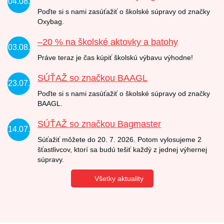
04.08.
Poďte si s nami zasúťažiť o školské súpravy od značky
Oxybag.
–20 % na školské aktovky a batohy
03.08.
Práve teraz je čas kúpiť školskú výbavu výhodne!
SÚŤAŽ so značkou BAAGL
23.07.
Poďte si s nami zasúťažiť o školské súpravy od značky
BAAGL.
SÚŤAŽ so značkou Bagmaster
14.07.
Súťažiť môžete do 20. 7. 2026. Potom vylosujeme 2
šťastlivcov, ktorí sa budú tešiť každý z jednej výhernej
súpravy.
Všetky aktuality