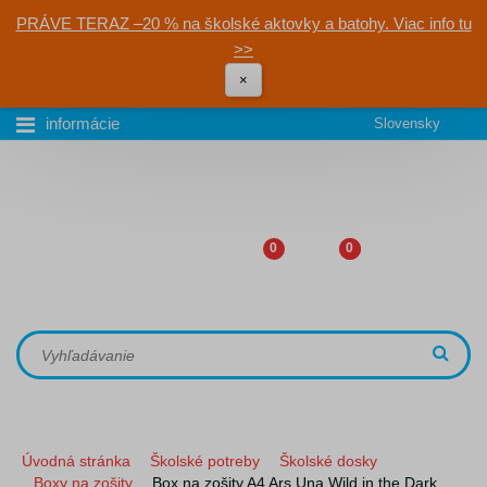
PRÁVE TERAZ –20 % na školské aktovky a batohy. Viac info tu
>>
×
informácie
Slovensky
0
0
Úvodná stránka
Školské potreby
Školské dosky
Boxy na zošity
Box na zošity A4 Ars Una Wild in the Dark