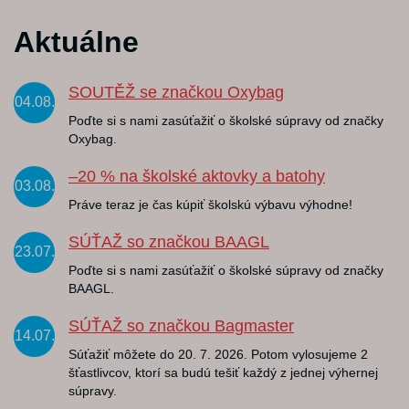
Aktuálne
SOUTĚŽ se značkou Oxybag
04.08.
Poďte si s nami zasúťažiť o školské súpravy od značky
Oxybag.
–20 % na školské aktovky a batohy
03.08.
Práve teraz je čas kúpiť školskú výbavu výhodne!
SÚŤAŽ so značkou BAAGL
23.07.
Poďte si s nami zasúťažiť o školské súpravy od značky
BAAGL.
SÚŤAŽ so značkou Bagmaster
14.07.
Súťažiť môžete do 20. 7. 2026. Potom vylosujeme 2
šťastlivcov, ktorí sa budú tešiť každý z jednej výhernej
súpravy.