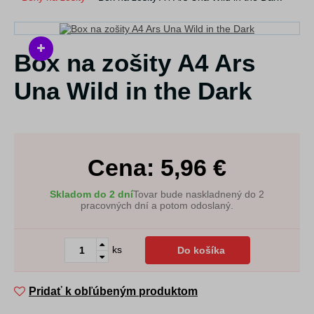
Box na zošity A4 Ars
Una Wild in the Dark
Cena:
5,96
€
Skladom do 2 dní
Tovar bude naskladnený do 2
pracovných dní a potom odoslaný.
ks
Do košíka
Pridať k obľúbeným produktom