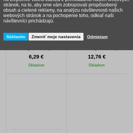
stránok, na to, aby sme vám zobrazovali prispôsobený
obsah a cielené reklamy, na analýzu návštevnosti našich
webových stránok a na pochopenie toho, odkiaľ naši
návštevníci prichádzajú.
Súhlasím
Zmeniť moje nastavenia
Odmietam
Desiatový box Maped
Školský peračník Oxybag
Origins - modrý
Auto 2, trojposchodový
6,29 €
12,76 €
Skladom
Skladom