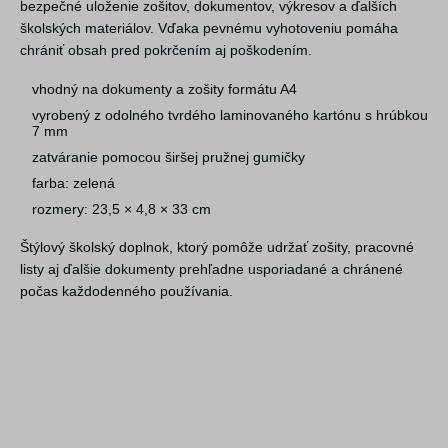
bezpečné uloženie zošitov, dokumentov, výkresov a ďalších
školských materiálov. Vďaka pevnému vyhotoveniu pomáha
chrániť obsah pred pokrčením aj poškodením.
vhodný na dokumenty a zošity formátu A4
vyrobený z odolného tvrdého laminovaného kartónu s hrúbkou
7 mm
zatváranie pomocou širšej pružnej gumičky
farba: zelená
rozmery: 23,5 × 4,8 × 33 cm
Štýlový školský doplnok, ktorý pomôže udržať zošity, pracovné
listy aj ďalšie dokumenty prehľadne usporiadané a chránené
počas každodenného používania.