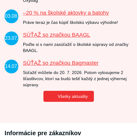
Oxybag.
–20 % na školské aktovky a batohy
03.08.
Práve teraz je čas kúpiť školskú výbavu výhodne!
SÚŤAŽ so značkou BAAGL
23.07.
Poďte si s nami zasúťažiť o školské súpravy od značky
BAAGL.
SÚŤAŽ so značkou Bagmaster
14.07.
Súťažiť môžete do 20. 7. 2026. Potom vylosujeme 2
šťastlivcov, ktorí sa budú tešiť každý z jednej výhernej
súpravy.
Všetky aktuality
Informácie pre zákazníkov