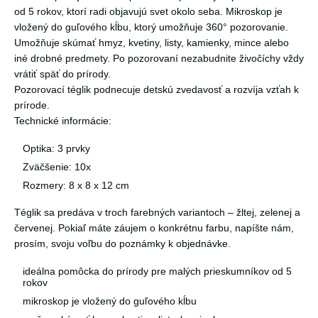
od 5 rokov, ktorí radi objavujú svet okolo seba. Mikroskop je
vložený do guľového kĺbu, ktorý umožňuje 360° pozorovanie.
Umožňuje skúmať hmyz, kvetiny, listy, kamienky, mince alebo
iné drobné predmety. Po pozorovaní nezabudnite živočíchy vždy
vrátiť späť do prírody.
Pozorovací téglik podnecuje detskú zvedavosť a rozvíja vzťah k
prírode.
Technické informácie:
Optika: 3 prvky
Zväčšenie: 10x
Rozmery: 8 x 8 x 12 cm
Téglik sa predáva v troch farebných variantoch – žltej, zelenej a
červenej. Pokiaľ máte záujem o konkrétnu farbu, napíšte nám,
prosím, svoju voľbu do poznámky k objednávke.
ideálna pomôcka do prírody pre malých prieskumníkov od 5
rokov
mikroskop je vložený do guľového kĺbu