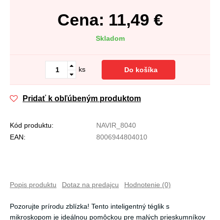
Cena:
11,49
€
Skladom
ks
Do košíka
Pridať k obľúbeným produktom
Kód produktu:
NAVIR_8040
EAN:
8006944804010
Popis produktu
Dotaz na predajcu
Hodnotenie (0)
Pozorujte prírodu zblízka! Tento inteligentný téglik s
mikroskopom je ideálnou pomôckou pre malých prieskumníkov