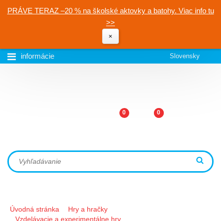
PRÁVE TERAZ –20 % na školské aktovky a batohy. Viac info tu
>>
×
informácie
Slovensky
0
0
Úvodná stránka
Hry a hračky
Vzdelávacie a experimentálne hry