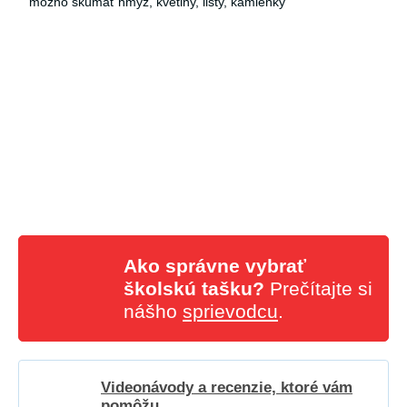
možno skúmať hmyz, kvetiny, listy, kamienky
Ako správne vybrať
školskú tašku?
Prečítajte si
nášho
sprievodcu
.
Videonávody a recenzie, ktoré vám
pomôžu