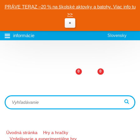
PRÁVE TERAZ –20 % na školské aktovky a batohy. Viac info tu
>>
×
informácie
Slovensky
0
0
Úvodná stránka
Hry a hračky
Vzdelávacie a experimentálne hry