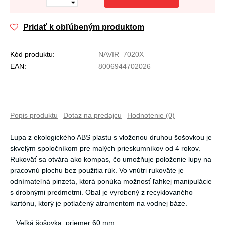
Pridať k obľúbeným produktom
Kód produktu:
NAVIR_7020X
EAN:
8006944702026
Popis produktu
Dotaz na predajcu
Hodnotenie (0)
Lupa z ekologického ABS plastu s vloženou druhou šošovkou je
skvelým spoločníkom pre malých prieskumníkov od 4 rokov.
Rukoväť sa otvára ako kompas, čo umožňuje položenie lupy na
pracovnú plochu bez použitia rúk. Vo vnútri rukoväte je
odnímateľná pinzeta, ktorá ponúka možnosť ľahkej manipulácie
s drobnými predmetmi. Obal je vyrobený z recyklovaného
kartónu, ktorý je potlačený atramentom na vodnej báze.
Veľká šošovka: priemer 60 mm