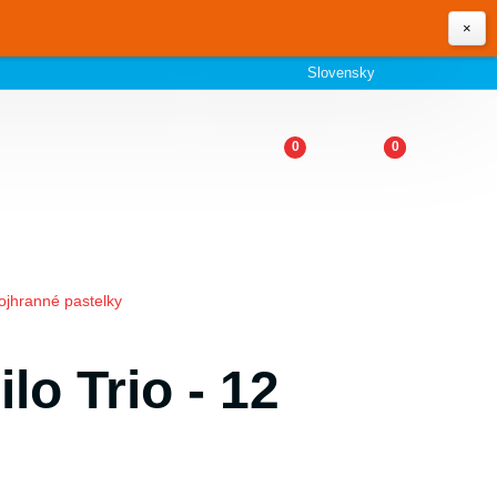
×
Slovensky
0
0
ojhranné pastelky
lo Trio - 12