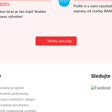
23.07.
atohy
Poďte si s nami zasúťaži
súpravy od značky BAA
áve teraz je čas kúpiť školskú
bavu výhodne!
Všetky aktuality
v
Sledujte
nostný program
hodné podmienky
rana osobných údajov
notenie produktov
niť nastavenia cookies