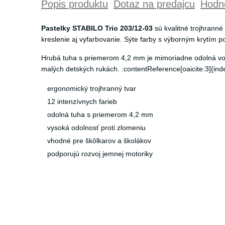
Popis produktu
Dotaz na predajcu
Hodno
Pastelky STABILO Trio 203/12-03
sú kvalitné trojhranné
kreslenie aj vyfarbovanie. Sýte farby s výborným krytím po
Hrubá tuha s priemerom 4,2 mm je mimoriadne odolná voči
malých detských rukách. :contentReference[oaicite:3]{ind
ergonomický trojhranný tvar
12 intenzívnych farieb
odolná tuha s priemerom 4,2 mm
vysoká odolnosť proti zlomeniu
vhodné pre škôlkarov a školákov
podporujú rozvoj jemnej motoriky