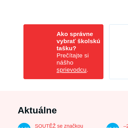
Ako správne
vybrať školskú
tašku?
Prečítajte si
nášho
sprievodcu
.
Aktuálne
SOUTĚŽ se značkou
–