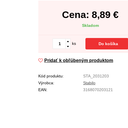
Cena:
8,89
€
Skladom
ks
Do košíka
Pridať k obľúbeným produktom
Kód produktu:
STA_2031203
Výrobca:
Stabilo
EAN:
3168070203121