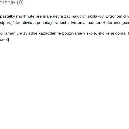
tenie (0)
 pastelky navrhnuté pre malé deti a začínajúcich školákov. Ergonomický
dporujú kreativitu a prinášajú radosť z tvorenia. :contentReference[oai
 lámaniu a zvládne každodenné používanie v škole, škôlke aj doma. Pa
ex=3}