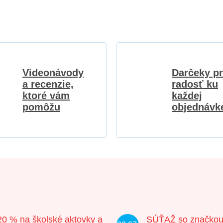
Videonávody
Darčeky p
a recenzie,
radosť ku
ktoré vám
každej
pomôžu
objednávk
20 % na školské aktovky a
SÚŤAŽ so značko