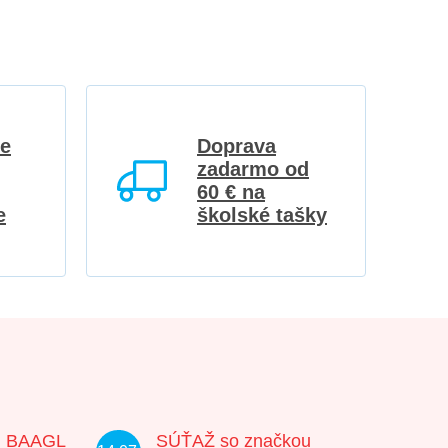
re
Doprava
zadarmo od
60 € na
e
školské tašky
u BAAGL
SÚŤAŽ so značkou