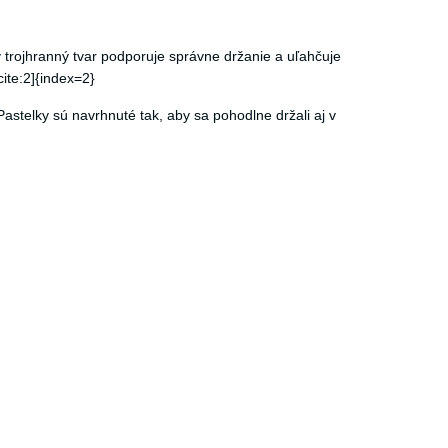
 trojhranný tvar podporuje správne držanie a uľahčuje
cite:2]{index=2}
stelky sú navrhnuté tak, aby sa pohodlne držali aj v