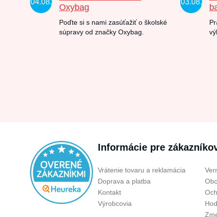
04.08.
03.08.
Oxybag
b
Poďte si s nami zasúťažiť o školské
Pr
súpravy od značky Oxybag.
vý
Informácie pre zákazníko
Vrátenie tovaru a reklamácia
Ver
Doprava a platba
Obc
Kontakt
Och
Výrobcovia
Hod
Zme