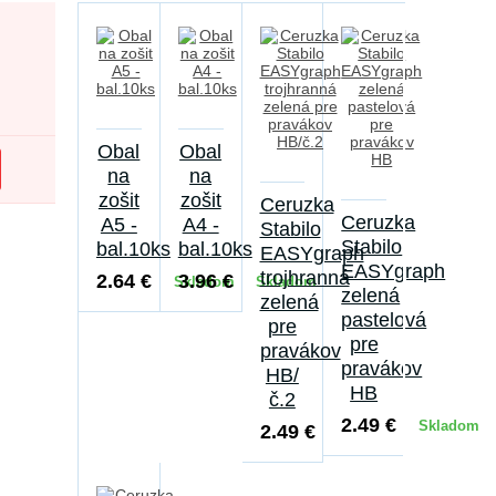
Obal
Obal
na
na
zošit
zošit
Ceruzka
Ceruzka
A5 -
A4 -
Stabilo
Stabilo
bal.10ks
bal.10ks
EASYgraph
EASYgraph
trojhranná
2.64 €
3.96 €
Skladom
Skladom
zelená
zelená
pastelová
pre
pre
pravákov
pravákov
HB/
HB
č.2
2.49 €
Skladom
2.49 €