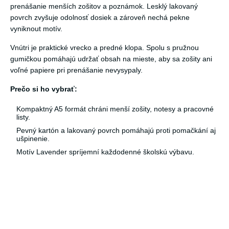
prenášanie menších zošitov a poznámok. Lesklý lakovaný
povrch zvyšuje odolnosť dosiek a zároveň nechá pekne
vyniknout motív.
Vnútri je praktické vrecko a predné klopa. Spolu s pružnou
gumičkou pomáhajú udržať obsah na mieste, aby sa zošity ani
voľné papiere pri prenášanie nevysypaly.
Prečo si ho vybrať:
Kompaktný A5 formát chráni menší zošity, notesy a pracovné
listy.
Pevný kartón a lakovaný povrch pomáhajú proti pomačkání aj
ušpinenie.
Motív Lavender spríjemní každodenné školskú výbavu.