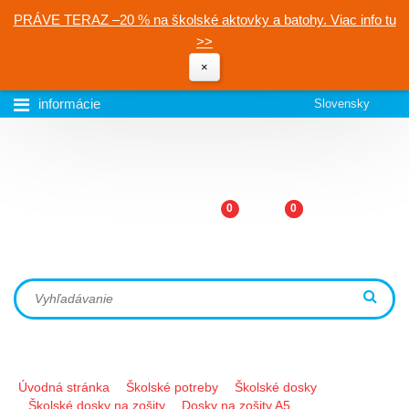
PRÁVE TERAZ –20 % na školské aktovky a batohy. Viac info tu
>>
×
informácie
Slovensky
0
0
Úvodná stránka
Školské potreby
Školské dosky
Školské dosky na zošity
Dosky na zošity A5