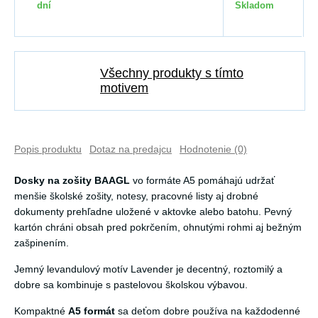
dní
Skladom
Všechny produkty s tímto
motivem
Popis produktu
Dotaz na predajcu
Hodnotenie (0)
Dosky na zošity BAAGL
vo formáte A5 pomáhajú udržať
menšie školské zošity, notesy, pracovné listy aj drobné
dokumenty prehľadne uložené v aktovke alebo batohu. Pevný
kartón chráni obsah pred pokrčením, ohnutými rohmi aj bežným
zašpinením.
Jemný levandulový motív Lavender je decentný, roztomilý a
dobre sa kombinuje s pastelovou školskou výbavou.
Kompaktné
A5 formát
sa deťom dobre používa na každodenné