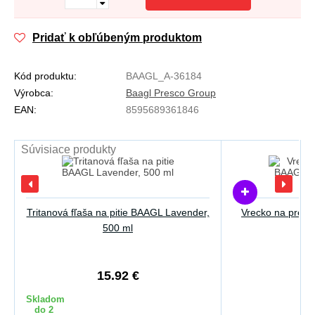
Pridať k obľúbeným produktom
Kód produktu:
BAAGL_A-36184
Výrobca:
Baagl Presco Group
EAN:
8595689361846
Súvisiace produkty
Tritanová fľaša na pitie BAAGL Lavender,
Vrecko na prez
500 ml
15.92 €
1
Skladom
do 2