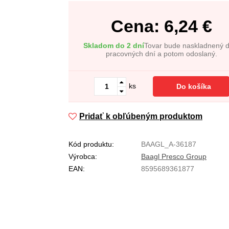
Cena:
6,24
€
Skladom do 2 dní
Tovar bude naskladnený 
pracovných dní a potom odoslaný.
ks
Do košíka
Pridať k obľúbeným produktom
Kód produktu:
BAAGL_A-36187
Výrobca:
Baagl Presco Group
EAN:
8595689361877