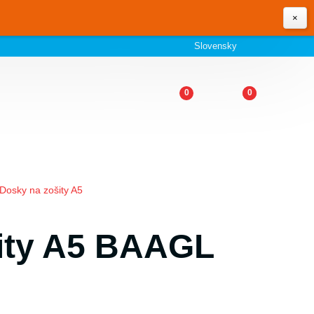
×
Slovensky
0
0
Dosky na zošity A5
ity A5 BAAGL