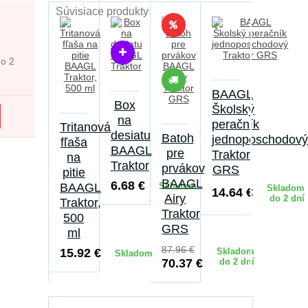
Súvisiace produkty
do 2
BAAGL
Box
Školský
na
peračník
Tritanová
desiatu
Batoh
jednoposchodov
fľaša
BAAGL
pre
Traktor
na
Traktor
prvákov
GRS
pitie
BAAGL
6.68 €
BAAGL
Skladom
Skladom
14.64 €
Airy
do 2 dní
Traktor,
Traktor
500
GRS
ml
87.96 €
15.92 €
Skladom
Skladom
70.37 €
do 2 dní