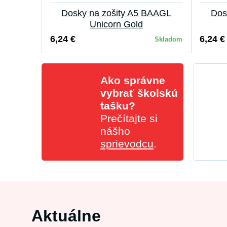
Dosky na zošity A5 BAAGL
Dos
Unicorn Gold
6,24 €
6,24 €
Skladom
Ako správne
vybrať školskú
tašku?
Prečítajte si
nášho
sprievodcu
.
Aktuálne