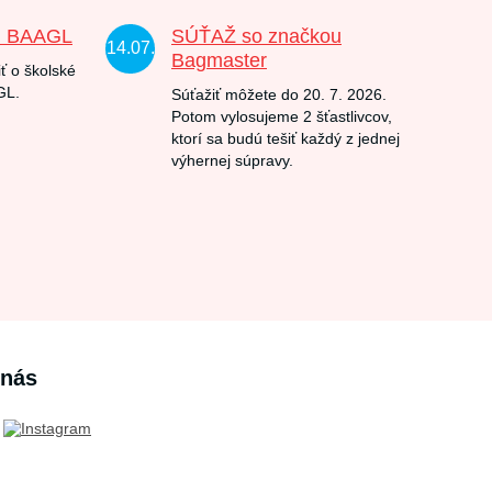
u BAAGL
SÚŤAŽ so značkou
14.07.
Bagmaster
ť o školské
GL.
Súťažiť môžete do 20. 7. 2026.
Potom vylosujeme 2 šťastlivcov,
ktorí sa budú tešiť každý z jednej
výhernej súpravy.
 nás