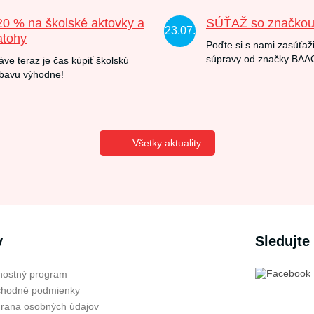
20 % na školské aktovky a
SÚŤAŽ so značko
23.07.
atohy
Poďte si s nami zasúťaži
súpravy od značky BAA
áve teraz je čas kúpiť školskú
bavu výhodne!
Všetky aktuality
v
Sledujte
nostný program
hodné podmienky
rana osobných údajov