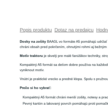
Popis produktu
Dotaz na predajcu
Hodno
Dosky na zošity
BAAGL vo formáte A5 pomáhajú udržať me
chráni obsah pred pokrčením, ohnutými rohmi aj bežným
Motív traktoru
je skvelý pre malé fanúšikov techniky, str
Kompaktný A5 formát sa deťom dobre používa na každode
vyniknout motív.
Vnútri je praktické vrecko a predné klopa. Spolu s pružn
Prečo si ho vybrať:
Kompaktný A5 formát chráni menší zošity, notesy a praco
Pevný kartón a lakovaný povrch pomáhajú proti pomačká