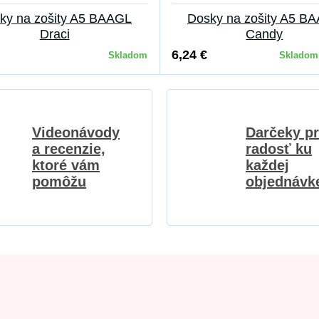
ky na zošity A5 BAAGL
Dosky na zošity A5 B
Draci
Candy
6,24 €
Skladom
Skladom 
Videonávody
Darčeky p
a recenzie,
radosť ku
ktoré vám
každej
pomôžu
objednávk