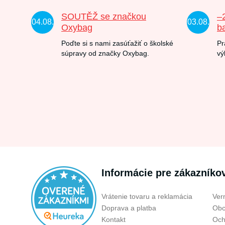
SOUTĚŽ se značkou
–
04.08.
03.08.
Oxybag
b
Poďte si s nami zasúťažiť o školské
Pr
súpravy od značky Oxybag.
vý
Informácie pre zákazníko
Vrátenie tovaru a reklamácia
Ver
Doprava a platba
Obc
Kontakt
Och