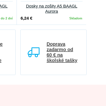
AAGL
Dosky na zošity A5 BAAGL
Aurora
6,24 €
do 2 dní
Skladom
re
Doprava
zadarmo od
60 € na
e
školské tašky