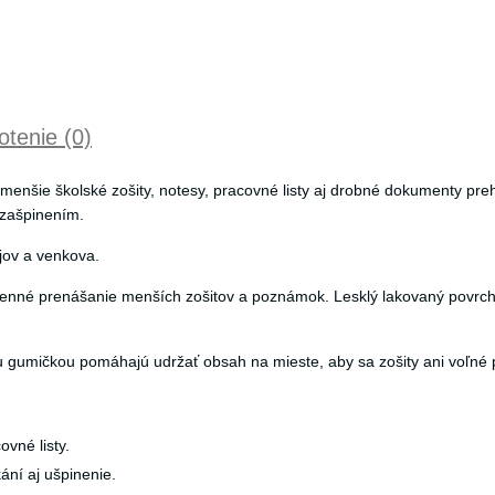
tenie (0)
nšie školské zošity, notesy, pracovné listy aj drobné dokumenty pre
 zašpinením.
ojov a venkova.
nné prenášanie menších zošitov a poznámok. Lesklý lakovaný povrch
ou gumičkou pomáhajú udržať obsah na mieste, aby sa zošity ani voľné 
vné listy.
ní aj ušpinenie.